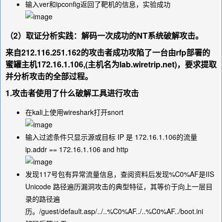
输入
ver
和
ipconfig
返回了靶机的信息，实验成功
（2）取证分析实践：解码一次成功的NT系统破解攻击。
来自212.116.251.162的攻击者成功攻陷了一台由rfp部署的
蜜罐主机172.16.1.106,(主机名为lab.wiretrip.net)，要求提取
并分析攻击的全部过程。
1.攻击者使用了什么破解工具进行攻击
在kali上使用wireshark打开snort
输入过滤条件只显示源或目标 IP 是 172.16.1.106的流量
ip.addr == 172.16.1.106 and http
发现117号包有异常流量信息，查阅资料后发现
%C0%AF
是IIS
Unicode 路径遍历漏洞攻击的典型特征，其等价于向上一层目
录的路径遍
历。
/guest/default.asp/../..%C0%AF../..%C0%AF../boot.ini