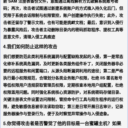
新 SAM 注册表备份文件，意图通过离线解析方式破解系统账号密
码；再次，攻击者试图通过新建系统账户的方式植入持久化后门，但
受限于系统会话限制与权限管控，账户创建操作执行失败；此外，攻
击者还留存了警示文档，也有可能是挑衅文档；最后，意识到入侵行
为暴露风险后，攻击者主动删除目录内的密码抓取程序、提权工具等
恶意文件，清理入侵工具痕迹
4.我们如何防止这样的攻击
我们想要防范此类利用系统漏洞与配置缺陷发起的入侵，第一是常态
化修补系统高危漏洞，及时更新各类服务组件补丁，关闭服务器非必
要的远程服务和闲置端口，从源头阻断漏洞利用的途径；第二是严格
执行最小权限规范，合理划分各类业务账户权限，杜绝 IIS 匿名账号
等低权限用户违规获取管理员权限，定期核查本地用户组配置，杜绝
权限滥用问题。同时强化系统核心资源防护，对系统密码存储目录、
关键注册表文件设置访问限制，管控命令行工具与陌生程序的运行权
限，避免敏感信息被非法读取窃取；第三是日常开展日志审计，记录
服务器操作与登录行为，便于及时察觉异常操作与入侵迹象。
5.你觉得攻击者是否警觉了他的目标是一台蜜罐主机？如果