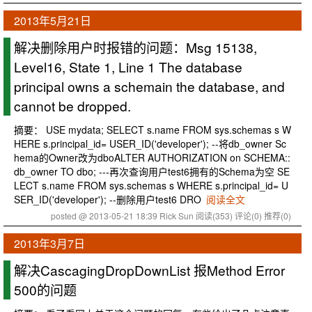
2013年5月21日
解决删除用户时报错的问题：Msg 15138,
Level16, State 1, Line 1 The database
principal owns a schemain the database, and
cannot be dropped.
摘要： USE mydata; SELECT s.name FROM sys.schemas s W
HERE s.principal_id= USER_ID('developer'); --将db_owner Sc
hema的Owner改为dboALTER AUTHORIZATION on SCHEMA::
db_owner TO dbo; ---再次查询用户test6拥有的Schema为空 SE
LECT s.name FROM sys.schemas s WHERE s.principal_id= U
SER_ID('developer'); --删除用户test6 DRO
阅读全文
posted @ 2013-05-21 18:39 Rick Sun
阅读(353)
评论(0)
推荐(0)
2013年3月7日
解决CascagingDropDownList 报Method Error
500的问题