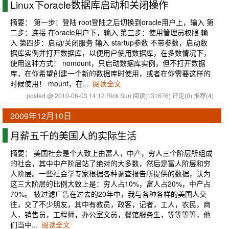
Linux下oracle数据库启动和关闭操作
摘要： 第一步：登陆 root登陆之后切换到oracle用户上，输入 第
二步：连接 在oracle用户下，输入 第三步：使用管理员权限 输
入 第四步：启动/关闭服务 输入 startup参数 不带参数，启动数
据库实例并打开数据库，以便用户使用数据库，在多数情况下，
使用这种方式！ nomount，只启动数据库实例，但不打开数据
库，在你希望创建一个新的数据库时使用，或者在你需要这样的
时候使用！ mount，在...
阅读全文
posted @ 2010-06-03 14:12 Rick Sun
阅读(131676)
评论(0)
推荐(4)
2009年12月10日
月薪五千的美国人的实际生活
摘要： 美国社会是个大致上由富人，中产，穷人三个阶层所组成
的社会，其中中产阶层站了绝对的大多数，然后是富人阶层和穷
人阶层。一些社会学专家根据各种调查报告所提供的数据，认为
这三大阶层的比例大致上是：穷人占10%，富人占20%，中产占
70%。 被过滤广告在过去的20年中，我与各种各样的美国人交
往，交了不少朋友，其中有教员，政客，记者，工人，农民，商
人，销售员，工程师，办公室文员，餐馆服务生，等等等等，他
们当中...
阅读全文