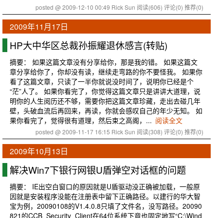
posted @ 2009-12-10 00:49 Rick Sun
阅读(606)
评论(0)
推荐(0)
2009年11月17日
HP大中华区总裁孙振耀退休感言‏(转贴)
摘要： 如果这篇文章没有分享给你，那是我的错。 如果这篇文
章分享给你了，你却没有读，继续走弯路的你不要怪我。 如果你
看了这篇文章，只读了一半你就说没时间了，说明你已经是个
“茫”人了。 如果你看完了，你觉得这篇文章只是讲讲大道理，说
明你的人生阅历还不够，需要你把这篇文章珍藏，走出去碰几年
壁，头破血流后再回来，再读，你就会感叹自己的年少无知。 如
果你看完了，觉得很有道理，然后束之高阁，...
阅读全文
posted @ 2009-11-17 16:15 Rick Sun
阅读(308)
评论(0)
推荐(0)
2009年10月13日
解决Win7下银行网银U盾弹空对话框的问题
摘要： IE出空白窗口的原因就是U盾驱动没正确被加载，一般原
因就是安装程序没能在注册表中留下正确路径。以建行的华大智
宝为例，20090108的V1.4.0.8只填了文件名，没写路径。20090
821的CCB_Security_Client在64位系统下竟也固定地写“C:\Wind