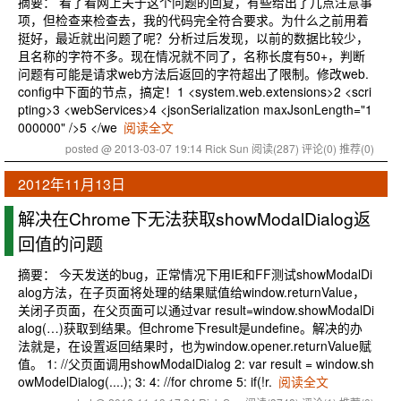
摘要： 看了看网上关于这个问题的回复，有些给出了几点注意事
项，但检查来检查去，我的代码完全符合要求。为什么之前用着
挺好，最近就出问题了呢？分析过后发现，以前的数据比较少，
且名称的字符不多。现在情况就不同了，名称长度有50+，判断
问题有可能是请求web方法后返回的字符超出了限制。修改web.
config中下面的节点，搞定！1 <system.web.extensions>2 <scri
pting>3 <webServices>4 <jsonSerialization maxJsonLength="1
000000" />5 </we
阅读全文
posted @ 2013-03-07 19:14 Rick Sun
阅读(287)
评论(0)
推荐(0)
2012年11月13日
解决在Chrome下无法获取showModalDialog返
回值的问题
摘要： 今天发送的bug，正常情况下用IE和FF测试showModalDi
alog方法，在子页面将处理的结果赋值给window.returnValue，
关闭子页面，在父页面可以通过var result=window.showModalDi
alog(…)获取到结果。但chrome下result是undefine。解决的办
法就是，在设置返回结果时，也为window.opener.returnValue赋
值。 1: //父页面调用showModalDialog 2: var result = window.sh
owModelDialog(....); 3: 4: //for chrome 5: if(!r.
阅读全文