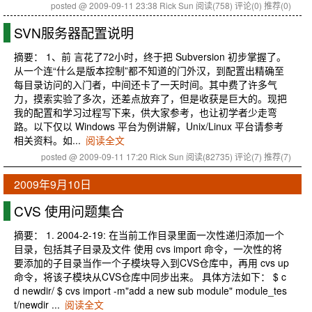
posted @ 2009-09-11 23:38 Rick Sun
阅读(758)
评论(0)
推荐(0)
SVN服务器配置说明
摘要： 1、前 言花了72小时，终于把 Subversion 初步掌握了。
从一个连“什么是版本控制”都不知道的门外汉，到配置出精确至
每目录访问的入门者，中间还卡了一天时间。其中费了许多气
力，摸索实验了多次，还差点放弃了，但是收获是巨大的。现把
我的配置和学习过程写下来，供大家参考，也让初学者少走弯
路。以下仅以 Windows 平台为例讲解，Unix/Linux 平台请参考
相关资料。如...
阅读全文
posted @ 2009-09-11 17:20 Rick Sun
阅读(82735)
评论(7)
推荐(7)
2009年9月10日
CVS 使用问题集合
摘要： 1. 2004-2-19: 在当前工作目录里面一次性递归添加一个
目录，包括其子目录及文件 使用 cvs import 命令，一次性的将
要添加的子目录当作一个子模块导入到CVS仓库中，再用 cvs up
命令，将该子模块从CVS仓库中同步出来。 具体方法如下： $ c
d newdir/ $ cvs import -m"add a new sub module" module_tes
t/newdir ...
阅读全文