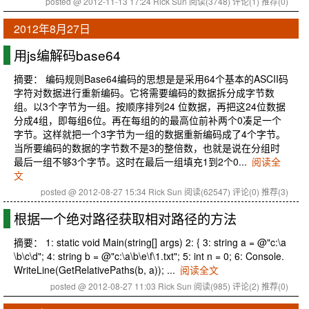
posted @ 2012-11-13 17:24 Rick Sun
阅读(3748)
评论(1)
推荐(0)
2012年8月27日
用js编解码base64
摘要： 编码规则Base64编码的思想是是采用64个基本的ASCII码
字符对数据进行重新编码。它将需要编码的数据拆分成字节数
组。以3个字节为一组。按顺序排列24 位数据，再把这24位数据
分成4组，即每组6位。再在每组的的最高位前补两个0凑足一个
字节。这样就把一个3字节为一组的数据重新编码成了4个字节。
当所要编码的数据的字节数不是3的整倍数，也就是说在分组时
最后一组不够3个字节。这时在最后一组填充1到2个0...
阅读全
文
posted @ 2012-08-27 15:34 Rick Sun
阅读(62547)
评论(0)
推荐(3)
根据一个绝对路径获取相对路径的方法
摘要： 1: static void Main(string[] args) 2: { 3: string a = @"c:\a
\b\c\d"; 4: string b = @"c:\a\b\e\f\1.txt"; 5: int n = 0; 6: Console.
WriteLine(GetRelativePaths(b, a)); ...
阅读全文
posted @ 2012-08-27 11:03 Rick Sun
阅读(985)
评论(2)
推荐(0)