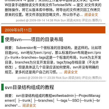
W目录手动删除该文件夹和文件TortoiseSVN → 提交 对文件夹的
删除操作，将它从版本库中移除。将导出的文件拷贝回工作拷贝
原来的位置。将文件添加到忽略文件，所以你不必...
阅读全文
posted @ 2009-09-14 14:38 Rick Sun
阅读(4263)
评论(0)
推荐(1)
2009年9月11日
使用svn——项目的目录布局
摘要： Subversion有一个很标准的目录结构，是这样的。比如项
目是proj，svn地址为svn://proj/，那么标准的svn布局是svn://pro
j/|+-trunk+-branches+-tags这是一个标准的布局，trunk为主开发
目录，branches为分支开发目录，tags为tag存档目录（不允许
修改）。但是具体这几个目录应该如何使用，svn并没有明确的
规范，更多的还是用户自己的习惯。...
阅读全文
posted @ 2009-09-11 23:39 Rick Sun
阅读(585)
评论(0)
推荐(0)
svn目录结构组成的教程
摘要： svn目录结构组成的教程wolfwebadmin├─ProjectManag
ement│ ├─trunk│ ├─branches│ └─tags└─SSO├─trunk├─br
anches^...
阅读全文