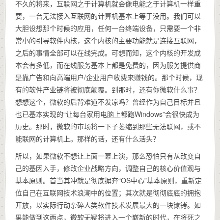
不久的将来，互联网之于计算机就会像电能之于计算机一样重
要，一台无法接入互联网的计算机基本上等于没用。我们可以
大胆设想那个时候的应用，任何一台终端设备，只需要一个非
常小的引导软件内核，这个内核的主要功能就是连接互联网，
之后的事情全部可以在线完成。可想而知，这个内核的开发成
本会有多低，而在线服务基本上都是免费的，因为服务提供商
是靠广告和向高端用户/企业用户收费来赚钱的。那个时候，现
有的软件产业链将被彻底颠覆。到那时，还有你微软什么事？
想想这个，微软的后背难道不发凉吗？曾经作为自己目标并且
也已基本实现的“让每台家用电脑上都跑Windows”会很快成为
历史。那时，微软的市场将一下子萎缩到那些无法联网，或不
能联网的计算机上。那样的话，还有什么活头？
所以，如果微软不想让上面一幕上演，那么恐怕只有从改变自
己的基因入手，修改企业战略方向，调整自己的核心价值观与
基本原则。首当其冲就是彻底摒弃“OS中心”基本原则，重新定
位自己在互联网技术浪潮中的位置；其次就是彻彻底底的拥抱
开放，以实际行动杂碎人类软件技术发展最大的一块镣铐。如
果能做到这两点，微软无疑将进入一个崭新的时代，在将死之