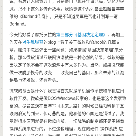
说，看后让人感慨万千，只是恨自己现在年事已高，记忆力锐
减，记不下这么多传奇故事。我感觉这个系列甚至超越当年李
维的《Borland传奇》，只是不知道吴军是否也计划写一写
Borland。
今天恰好看了摩托罗拉的
第三部分《基因决定定理》
，再加上
昨天在
对牛乱弹琴
的blog上看了关于微软和Yahoo!的几篇文
章，脑海中忽然弹出一些问题：如果按照“基因决定定理”来分
析，那么微软错过互联网浪潮就是一种必然的结果，微软的基
因决定了他不会在这次浪潮中有太多作为。当然，如果微软能
做一次脱胎换骨的改变——改变自己的基因，那么未来的江湖
格局也还难说，还有看头。
微软的基因是什么？我觉得首先就是单机操作系统和单机应用
软件开发。微软是做DOS/Windows起家的，也是靠这个发家致
富的。尽管盖茨在当年写《未来之路》的时候已经预料到了互
联网浪潮的到来，但可悲的是，他和他的帝国还是错过了。我
觉得根本原因就是在微软内部，一切战略的制定都还是围绕着
操作系统来进行的。不过这也难怪，现在的硬件-操作系统-应
用软件产业链仍然非常牢固，仍然可以让微软从这里赚到大把