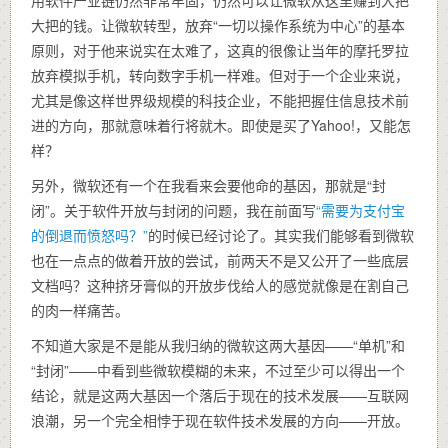
大把的钱。让微软转型，放弃“一切以操作系统为中心”的基本
原则，对于他来说实在太难了，这真的很像让当年的摩托罗拉
放弃模拟手机，转向数字手机一样难。但对于一个企业来说，
尤其是像这样世界级规模的科技企业，不能把握住信息技术前
进的方向，那就意味着行将就木。即使是买了Yahoo!，又能怎
样？
另外，微软还有一个在我看来会要他命的基因，那就是“封
闭”。关于软件开放与封闭的问题，我在前面写
“需要为支付宝
的倒退而愤怒吗？”
的时候已经讨论了。其实我们能够看到微软
也在一点点的做着开放的尝试，前两天不是又公开了一些底层
文档吗？这种挤牙膏似的开放步伐给人的感觉就像是在割自己
的肉一样痛苦。
不知道大家是不是能从我归纳的微软这两大基因——“单机”和
“封闭”——中看到些微软模糊的未来，不过至少可以得出一个
结论，就是这两大基因一个落后于现在的技术发展——互联网
浪潮，另一个完全相悖于现在软件技术发展的方向——开放。