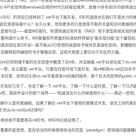
32 API实现传统windows应用的时代已经接近尾声，就像10多年前DOS
GIS）的项目已经转到了.net平台下面开发，IDE的选择也在我们不遗余力的推广下
来说究竟意味着什么？长久以来，恐怕更多的只是类库不断的丰富和访问数据库
是那句话——都是MS害的，所谓快速应用开发（RAD）用于原型系统实现的
重构成什么样子。MS衡量软件质量的标准始终停留在“能实现功能”这个最低
但直到现在其IDE却一直不能从OO思想的高度给予程序员直接的支持。更糟糕
度去解释如何编程的书才慢慢出现，这很大程度上要归功于社区的力量。
仍然阴魂不散的在实验室中飘荡了近6年，并且随着.net平台进化成了vb.ne
转念一想，反正都是.net平台，只要在托管环境下面开发，用c#和用vb.net区
管，依然闷头用vb.net写着原来vb风格的程序，那个巨大的恐怖的public 
做开发好几年了，也该了解一下.net平台，了解一下什么是托管，了解一下CL
tterns吧，离软件设计的那个境界——“知道该在什么时候使用什么”——再近一些吧
解什么是托管编程，如果了解在.net平台下使用托管模式开发，语言之间的差异
的从vb.net向c#迁移吗？
么根本就不需要再买c#的书，MSDN已经足够了。
重要的是思想，是在恰当的时候使用恰当的范型（paradigm）把领域问题建