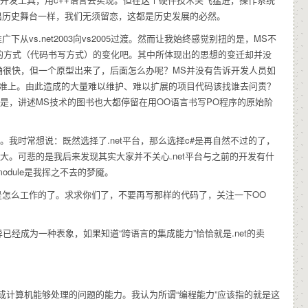
即将退出历史舞台一样，我们无须留恋，这都是历史发展的必然。
从vs.net2003向vs2005过渡。然而让我始终感觉别扭的是，MS不
的方式（代码书写方式）的变化吧。其中所体现出的思想的变迁却并没
确很快，但一个原型出来了，后面怎么办呢？MS并没有告诉开发人员如
标准上。由此造成的大量难以维护、难以扩展的项目代码该找谁去问责？
的是，讲述MS技术的图书也大都停留在用OO语言书写PO程序的原始阶
t。我时常想说：既然选择了.net平台，那么选择c#是再自然不过的了，
别并不大。可悲的是我后来发现其实大家并不关心.net平台与之前的开发有什
module是我挥之不去的梦魇。
R是怎么工作的了。求求你们了，不要再写那样的代码了，关注一下OO
。
已经成为一种表象，如果知道“跨语言的集成能力”恰恰就是.net的卖
模成计算机能够处理的问题的能力。我认为所谓“编程能力”应该指的就是这