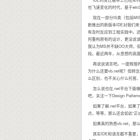
也飞速变化的时代，基于win
现在一部分IS类（包括MIS/
断推出的新版本IDE对我们
有及时反应到工程实践中。还
何重构原有的设计，更没说该
我认为MS并不缺OO大师，
段。最近两年，从思想的高
再说说语言吧。一度辉煌的vb
为什么还要vb.net呢？但
么区别，也不关心什么托管、非托
怎么说也在.net平台下面
吧，关注一下Design Pa
如果了解.net平台，如果了
点，等等，那么还会如此“正式”
如果真的熟悉vb.net，那
其实IDE和语言都不重要，