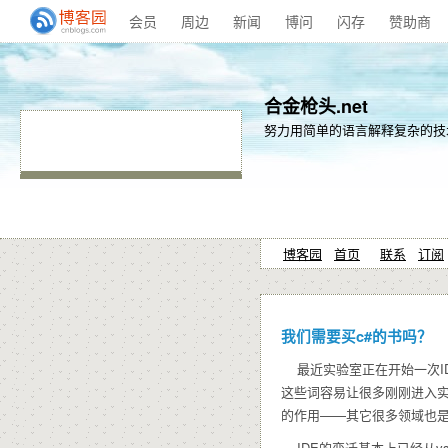
会员
周边
新闻
博问
闪存
赞助商
合金枪头.net
努力用简单的语言解释复杂的技
博客园
首页
联系
订阅
我们需要买c#的书吗？
最近实验室正在开始一次IDE与开
这些词容易让很多刚刚进入
的作用——其它很多领域也
IDE的变迁基本上已经从vs