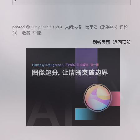
posted @
2017-09-17 15:34
人间失格—太宰治
阅读(
415
) 评论
(
0
)
收藏
举报
刷新页面
返回顶部