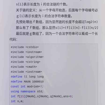
　　s[i]表示长度为ｉ的合法链的个数。
　　关于链的定义：从一个字母开始连，后面每个字母编号必须大于
　　ｇ[i]表示长度为ｉ的合法字符串数量。
　　先预处理出ｆ数组，因为显然链的长度不会超过log2(n)所以第一维开２
　　那么有了ｆ数组，那么显然s[i]=(f[i][n]-f[i][n/2])%m
　　最后就是ｇ数组了，因为一个合法字符串可以看成一个长度比他小的合法
代码：
#include <cstdio>
#include 
<iostream>
#include 
<algorithm>
#include 
<cstring>
#include 
<cmath>
#include 
#define
#define
const
int
 mod=1e9+
7
using
namespace
int
 f[
21
][MAXN],s[MAXN],g[MAXN],ans=
0
int
 n,m;
