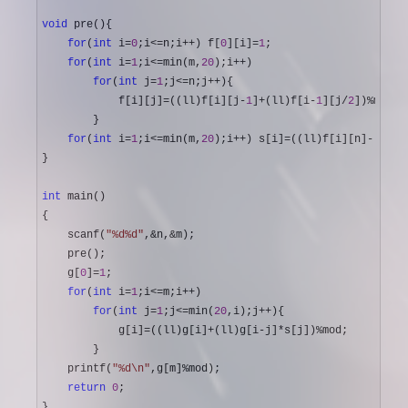
void
 pre(){

for
(
int
 i=
0
;i<=n;i++) f[
0
][i]=
1
;

for
(
int
 i=
1
;i<=min(m,
20
);i++
)

for
(
int
 j=
1
;j<=n;j++
){

            f[i][j]
=((ll)f[i][j-
1
]+(ll)f[i-
1
][j/
2
])%
mod;

        }

for
(
int
 i=
1
;i<=min(m,
20
);i++) s[i]=((ll)f[i][n]-(ll)f
}

int
 main()

{

    scanf(
"
%d%d
"
,&n,&
m);

    pre();

    g[
0
]=
1
;

for
(
int
 i=
1
;i<=m;i++
)

for
(
int
 j=
1
;j<=min(
20
,i);j++
){

            g[i]
=((ll)g[i]+(ll)g[i-j]*s[j])%
mod;

        }

    printf(
"
%d\n
"
,g[m]%
mod);

return
0
;

}