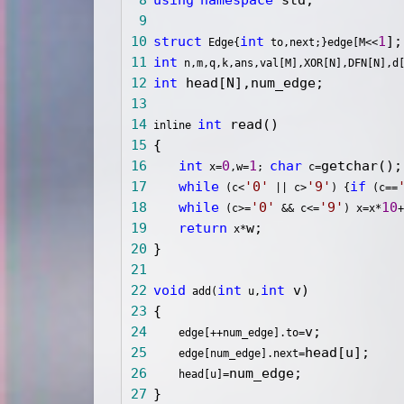
 8
using
namespace
 9
10
struct
int
1
 Edge{
 to,next;}edge[M<<
11
int
 n,m,q,k,ans,val[M],XOR[N],DFN[N],d
12
int
13
14
int
 inline 
15
16
int
0
1
char
 x=
,w=
; 
 c=
17
while
'
0
'
'
9
'
if
 (c<
 || c>
) {
 (c==
18
while
'
0
'
'
9
'
10
 (c>=
 && c<=
) x=x*
19
return
 x*
20
21
22
void
int
int
 add(
 u,
23
24
     edge[++num_edge].to=
25
     edge[num_edge].next=
26
     head[u]=
27