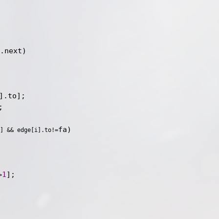
x] && edge[i].to!=
1
>