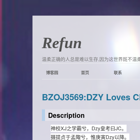
Refun
温柔正确的人总是难以生存,因为这世界既不温柔
博客园
首页
联系
BZOJ3569:DZY Loves C
Description
神校
XJ
之
学霸
兮，
Dzy
皇考曰
JC
。
摄提贞于孟陬兮，惟庚寅
Dzy
以降。