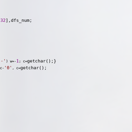
32
[
'
-
'
1
) w=-
; c=
'
0
'
+c-
, c=