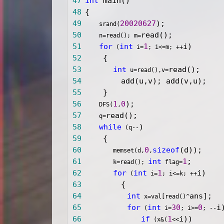
47
int
48
49
20020627
     srand(
50
     n=read(); m=
51
for
int
1
 (
 i=
; i<=m; ++
52
53
int
 u=read(),v=
54
55
56
1
0
     DFS(
,
57
     q=
58
while
 (q--
59
60
0
sizeof
         memset(d,
,
61
int
1
         k=read(); 
 flag=
62
for
int
1
 (
 i=
; i<=k; ++
63
64
int
 x=val[read()^
65
for
int
30
0
 (
 i=
; i>=
; --
66
if
1
 (x&(
<<