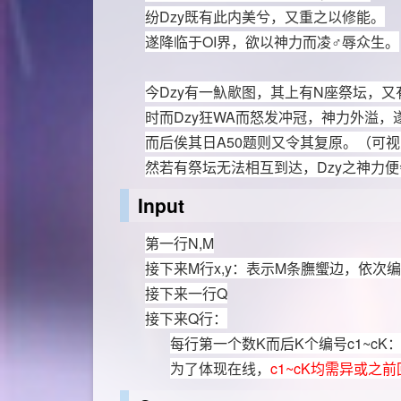
纷
Dzy
既有此内美兮，又重之以修能。
遂降临于
OI
界，欲以神力而凌
♂
辱众生。
今
Dzy
有一魞歄图，其上有
N
座祭坛，又
时而
Dzy
狂
WA
而怒发冲冠，神力外溢，
而后俟其日
A50
题则又令其复原。（可视
然若有祭坛无法相互到达，
Dzy
之神力便
Input
第一行
N,M
接下来
M
行
x,y
：表示
M
条膴蠁边，依次
接下来一行
Q
接下来
Q
行：
每行第一个数
K
而后
K
个编号
c1~cK
为了体现在线，
c1~cK
均需异或之前