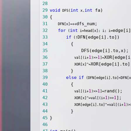
28
29
void
int
int
 DFS(
 x,
30
31
     DFN[x]=++
32
for
int
 (
 i=head[x]; i; i=
33
if
 (!
34
35
36
1
1
             val[(i+
)>>
]=
37
             XOR[x]^=
38
39
else
if
 (DFN[edge[i].to]<DFN[
40
41
1
1
             val[(i+
)>>
]=
42
1
1
             XOR[x]^=val[(i+
)>>
43
1
             XOR[edge[i].to]^=val[(i+
)>
44
45
46