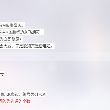
有
M
条膴蠁边。
遂有
K
条膴蠁边灰飞烟灭。
为立即复原）
会大减，于是欲知其是否连通。
编号
：表示
K
条边，编号为
c1~cK
回答为连通的个数