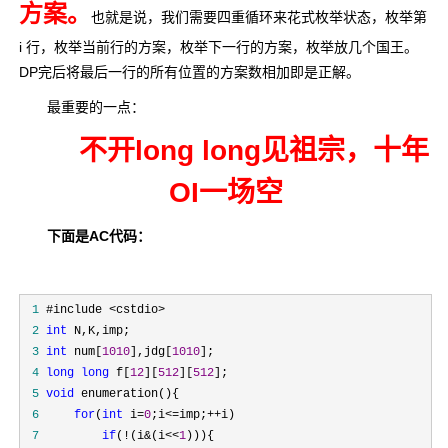
方案。
也就是说，我们需要四重循环来花式枚举状态，枚举第
i 行，枚举当前行的方案，枚举下一行的方案，枚举放几个国王。
DP完后将最后一行的所有位置的方案数相加即是正解。
最重要的一点：
不开long long见祖宗，十年
OI一场空
下面是AC代码：
 1
 2
int
 3
int
 num[
1010
],jdg[
1010
 4
long
long
 f[
12
][
512
][
512
 5
void
 6
for
(
int
 i=
0
;i<=imp;++
 7
if
(!(i&(i<<
1