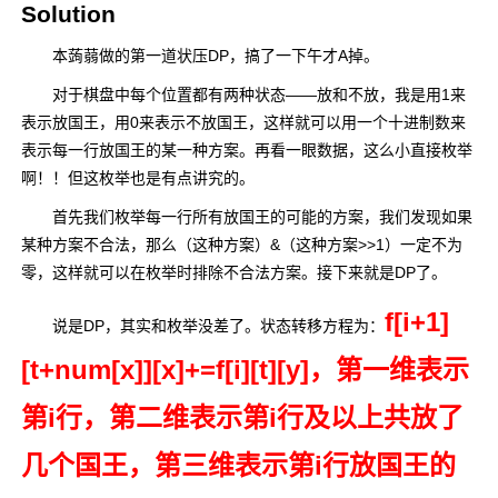
Solution
本蒟蒻做的第一道状压DP，搞了一下午才A掉。
对于棋盘中每个位置都有两种状态——放和不放，我是用1来
表示放国王，用0来表示不放国王，这样就可以用一个十进制数来
表示每一行放国王的某一种方案。再看一眼数据，这么小直接枚举
啊！！但这枚举也是有点讲究的。
首先我们枚举每一行所有放国王的可能的方案，我们发现如果
某种方案不合法，那么（这种方案）&（这种方案>>1）一定不为
零，这样就可以在枚举时排除不合法方案。接下来就是DP了。
f[i+1]
说是DP，其实和枚举没差了。状态转移方程为：
[t+num[x]][x]+=f[i][t][y]，第一维表示
第i行，第二维表示第i行及以上共放了
几个国王，第三维表示第i行放国王的