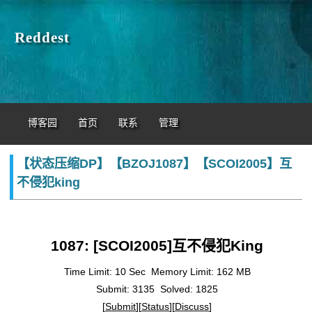
Reddest
博客园
首页
联系
管理
【状态压缩DP】【BZOJ1087】【SCOI2005】互
不侵犯king
1087: [SCOI2005]互不侵犯King
Time Limit: 10 Sec
Memory Limit: 162 MB
Submit: 3135
Solved: 1825
[
Submit
][
Status
][
Discuss
]