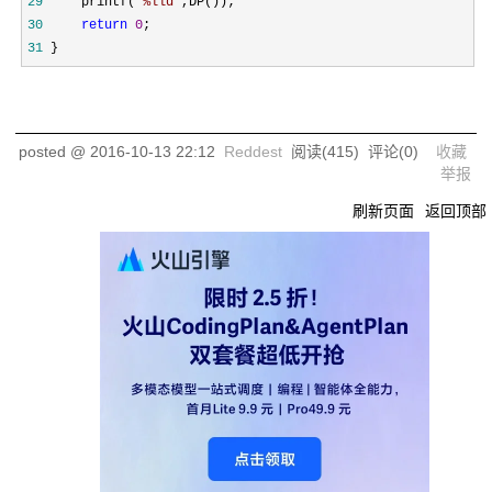
29
     printf(
"
%lld
"
30
return
0
31
 }
posted @
2016-10-13 22:12
Reddest
阅读(
415
) 评论(
0
)
收藏
举报
刷新页面
返回顶部