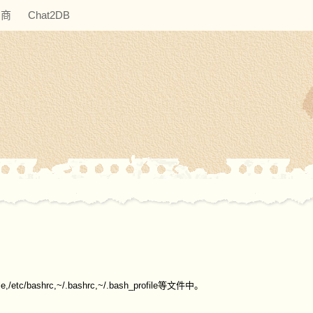
助商
Chat2DB
ashrc,~/.bashrc,~/.bash_profile等文件中。