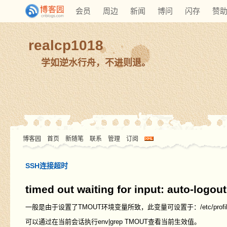
会员
周边
新闻
博问
闪存
赞
realcp1018
学如逆水行舟，不进则退。
博客园
首页
新随笔
联系
管理
订阅
SSH连接超时
timed out waiting for input: auto-logout
一般是由于设置了TMOUT环境变量所致，此变量可设置于：/etc/profile,/etc/b
可以通过在当前会话执行
env|grep TMOUT
查看当前生效值。