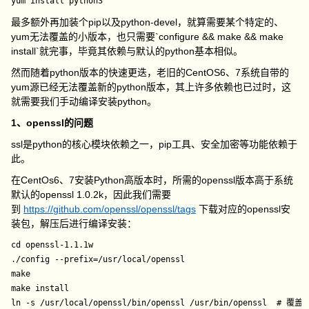
最多额外再加装个pip以及python-devel，就算需要某个特定的、
yum无法覆盖的小版本，也只需要`configure && make && make
install`就完事，毕竟其依赖与默认的python基本相似。
然而随着python版本的快速更迭，老旧的CentOS6、7系统自带的
yum源已经无法覆盖新的python版本，其上许多依赖也已过时，这
就需要我们手动编译安装python。
1、openssl的问题
ssl是python的核心模块依赖之一，pip工具、安全加密等功能依赖于
此。
在CentOs6、7安装Python高版本时，所需的openssl版本高于系统
默认的openssl 1.0.2k，因此我们需要
到
https://github.com/openssl/openssl/tags
下载对应的openssl安
装包，解压后进行编译安装：
cd openssl-1.1.1w

./config --prefix=/usr/local/openssl

make

make install

ln -s /usr/local/openssl/bin/openssl /usr/bin/open