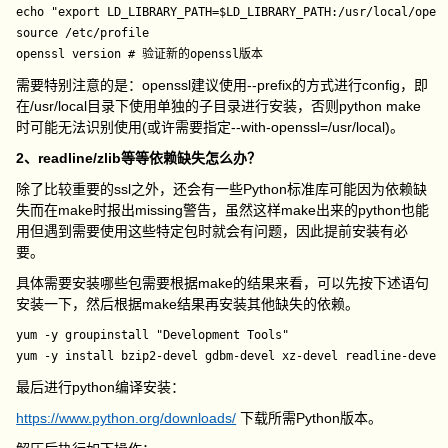
echo "export LD_LIBRARY_PATH=$LD_LIBRARY_PATH:/usr/local/opens
source /etc/profile

openssl version # 验证新的openssl版本
需要特别注意的是：openssl建议使用--prefix的方式进行config，即
在/usr/local目录下使用单独的子目录进行安装，否则python make
时可能无法识别使用(或许需要指定--with-openssl=/usr/local)。
2、readline/zlib等等依赖缺失怎么办？
除了比较重要的ssl之外，还会有一些Python标准库可能因为依赖缺
失而在make时报出missing警告，虽然这样make出来的python也能
用但遇到需要使用这些特定包时就会有问题，因此提前安装有必
要。
具体需要安装哪些包需要根据make的结果来看，可以先按下述语句
安装一下，然后根据make结果再安装其他缺失的依赖。
yum -y groupinstall "Development Tools"

yum -y install bzip2-devel gdbm-devel xz-devel readline-devel
最后进行python编译安装：
https://www.python.org/downloads/
下载所需Python版本。