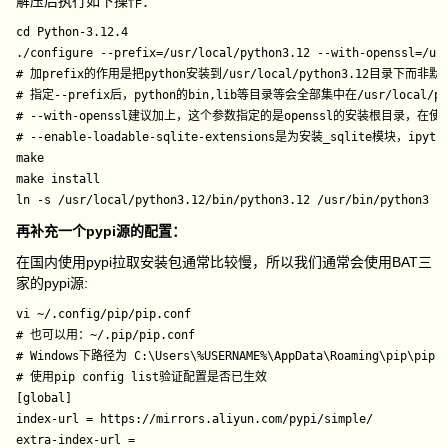
解压后执行如下操作：
cd Python-3.12.4

./configure --prefix=/usr/local/python3.12 --with-openssl=/usr
# 加prefix的作用是把python安装到/usr/local/python3.12目
# 指定--prefix后，python的bin,lib等目录等会全部集中在/usr/local/
# --with-openssl建议加上，这个参数指定的是openssl的安装根目录，在使
# --enable-loadable-sqlite-extensions是为安装_sqlite模块，ipyth
make

make install

再补充一个pypi源的配置：
在国内使用pypi拉取安装包通常比较慢，所以我们通常会使用BAT三
家的pypi源:
vi ~/.config/pip/pip.conf

# 也可以用：~/.pip/pip.conf

# Windows下路径为 C:\Users\%USERNAME%\AppData\Roaming\pip\pip
# 使用pip config list验证配置是否已生效
[global]

index-url = https://mirrors.aliyun.com/pypi/simple/

extra-index-url =
