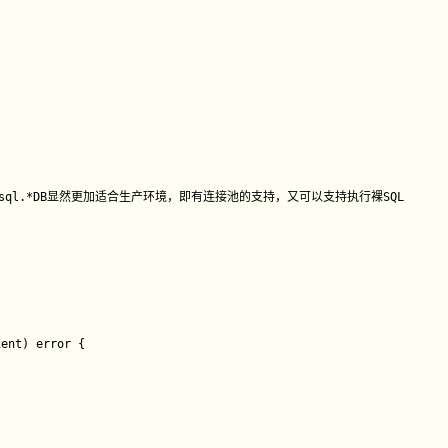
lect/sql.*DB显然更加适合生产环境，即有连接池的支持，又可以支持执行裸SQL

ent) error {
