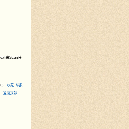
ext来Scan获
(
0
)
收藏
举报
面
返回顶部