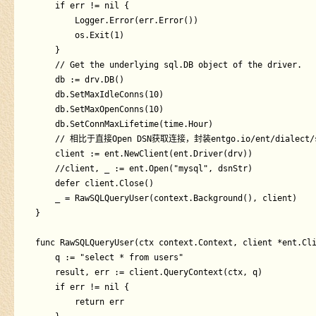
	if err != nil {

		Logger.Error(err.Error())

		os.Exit(1)

	}

	// Get the underlying sql.DB object of the driver.

	db := drv.DB()

	db.SetMaxIdleConns(10)

	db.SetMaxOpenConns(10)

	db.SetConnMaxLifetime(time.Hour)

    // 相比于直接Open DSN获取连接，封装entgo.io/ent/dia
	client := ent.NewClient(ent.Driver(drv))

	//client, _ := ent.Open("mysql", dsnStr)

	defer client.Close()

	_ = RawSQLQueryUser(context.Background(), client)

}

func RawSQLQueryUser(ctx context.Context, client *ent.Cli
	q := "select * from users"

	result, err := client.QueryContext(ctx, q)

	if err != nil {

		return err
