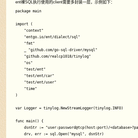
ent裸SQL执行使用的client需要多封装一层，示例如下：
package main

import (

	"context"

	"entgo.io/ent/dialect/sql"

	"fmt"

	_ "github.com/go-sql-driver/mysql"

	"github.com/realcp1018/tinylog"

	"os"

	"test/ent"

	"test/ent/car"

	"test/ent/user"

	"time"

)

var Logger = tinylog.NewStreamLogger(tinylog.INFO)

func main() {

	dsnStr := "user:password@tcp(host:port)/<database>?parseTime=True"

	drv, err := sql.Open("mysql", dsnStr)
