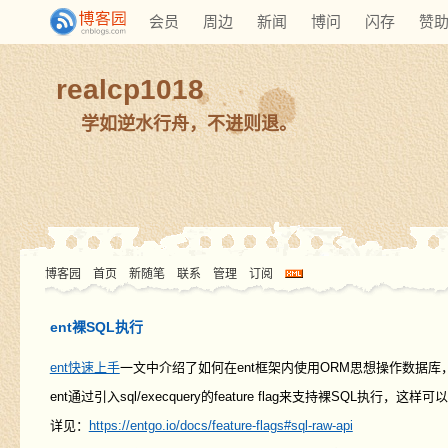
会员
周边
新闻
博问
闪存
赞
realcp1018
学如逆水行舟，不进则退。
博客园
首页
新随笔
联系
管理
订阅
ent裸SQL执行
ent快速上手
一文中介绍了如何在ent框架内使用ORM思想操作数据库
ent通过引入sql/execquery的feature flag来支持裸SQL执行，这样可以
详见：
https://entgo.io/docs/feature-flags#sql-raw-api