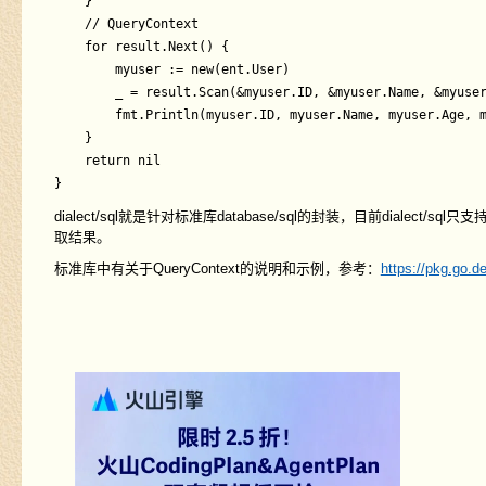
	}

    // QueryContext

	for result.Next() {

		myuser := new(ent.User)

		_ = result.Scan(&myuser.ID, &myuser.Name, &myuser.Age, &myuser.Address)

		fmt.Println(myuser.ID, myuser.Name, myuser.Age, myuser.Address)

	}

	return nil

dialect/sql就是针对标准库database/sql的封装，目前dialect/sql
取结果。
标准库中有关于QueryContext的说明和示例，参考：
https://pkg.go.