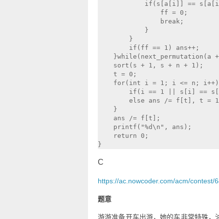
            if(s[a[i]] == s[a[i
                ff = 0;

                break;

            }

        }

        if(ff == 1) ans++;

    }while(next_permutation(a +
    sort(s + 1, s + n + 1);

    t = 0;

    for(int i = 1; i <= n; i++)
        if(i == 1 || s[i] == s[
        else ans /= f[t], t = 1
    }

    ans /= f[t];

    printf("%d\n", ans);

    return 0;

C
https://ac.nowcoder.com/acm/contest/
题意
游游准备开车出游，她的车非常特殊，