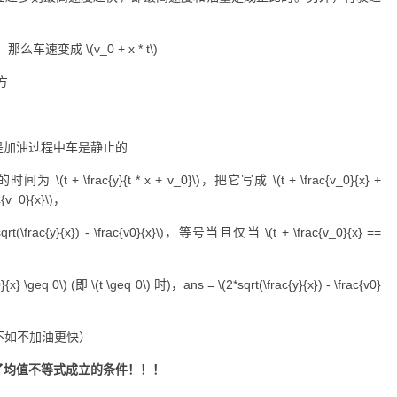
，那么车速变成
\(v_0 + x * t\)
方
是加油过程中车是静止的
的时间为
\(t + \frac{y}{t * x + v_0}\)
，把它写成
\(t + \frac{v_0}{x} +
c{v_0}{x}\)
，
sqrt(\frac{y}{x}) - \frac{v0}{x}\)
，等号当且仅当
\(t + \frac{v_0}{x} ==
0}{x} \geq 0\)
(即
\(t \geq 0\)
时)，ans =
\(2*sqrt(\frac{y}{x}) - \frac{v0}
不如不加油更快）
了均值不等式成立的条件！！！