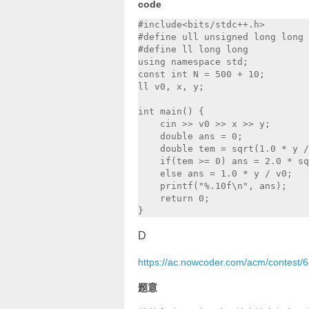
code
#include<bits/stdc++.h>

#define ull unsigned long long

#define ll long long

using namespace std;

const int N = 500 + 10;

ll v0, x, y;

int main() {  

    cin >> v0 >> x >> y;

    double ans = 0;

    double tem = sqrt(1.0 * y /
    if(tem >= 0) ans = 2.0 * sq
    else ans = 1.0 * y / v0;

    printf("%.10f\n", ans);

    return 0;

D
https://ac.nowcoder.com/acm/contest/
题意