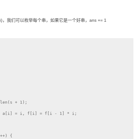
\)
，我们可以枚举每个串，如果它是一个好串，ans += 1
len(s + 1);

 a[i] = i, f[i] = f[i - 1] * i;

++) {
