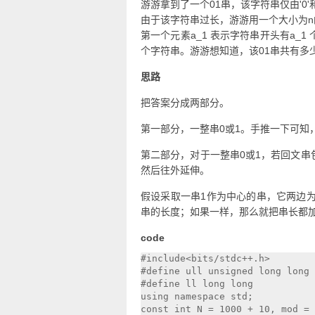
游游拿到了一个01串，该字符串仅由'0'
由于该字符串过长，游游用一个大小为
第一个元素a_1 表示字符串开头有a_1 
个字符串。游游想知道，该01串共有
思路
把答案分成两部分。
第一部分，一整串0或1。手推一下可知
第二部分，对于一整串0或1，若回文
然后往外延伸。
假设采取一串1作为中心的串，它两边
串的长度；如果一样，那么就把串长都
code
#include<bits/stdc++.h>

#define ull unsigned long long

#define ll long long

using namespace std;

const int N = 1000 + 10, mod = 