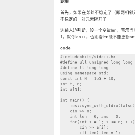
题解
首先，如果在某处不稳定了（即两相邻
不稳定的一对元素隔开了
边输入边判断，设一个变量len，表示
1，就令len++，否则看len能不能更新ans
code
#include<bits/stdc++.h>

#define ull unsigned long long

#define ll long long

using namespace std;

const int N = 1e5 + 10;

int t, n;

int a[N];

int main() {  

    ios::sync_with_stdio(false)
    cin >> n;

    int len = 0, ans = 0;

    for(int i = 1; i <= n; i++)
        cin >> a[i];

        if(!len) len = 1;
