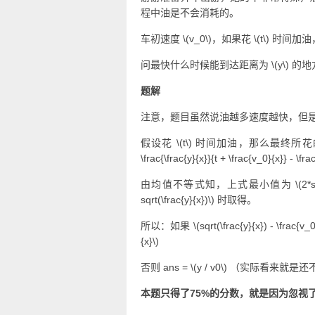
程中油是不会消耗的。
车初速度
\(v_0\)
，如果花
\(t\)
时间加油
问最快什么时候能到达距离为
\(y\)
的地
题解
注意，题目虽然说油越多速度越快，但
假设花
\(t\)
时间加油，那么最终所花
\frac{\frac{y}{x}}{t + \frac{v_0}{x}} - \fra
由均值不等式知，上式最小值为
\(2*
sqrt(\frac{y}{x})\)
时取得。
所以：如果
\(sqrt(\frac{y}{x}) - \frac{v_
{x}\)
否则 ans =
\(y / v0\)
（实际看来就是还
本题只得了75%的分数，就是因为忽视