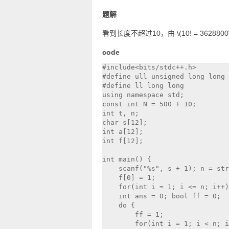
题解
看到长度不超过10，由
\(10! = 3628800
code
#include<bits/stdc++.h>

#define ull unsigned long long

#define ll long long

using namespace std;

const int N = 500 + 10;

int t, n;

char s[12];

int a[12];

int f[12];

int main() {  

    scanf("%s", s + 1); n = str
    f[0] = 1;

    for(int i = 1; i <= n; i++)
    int ans = 0; bool ff = 0;

    do {

        ff = 1;

        for(int i = 1; i < n; i