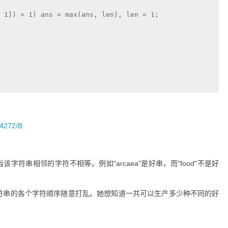
 1]) > 1) ans = max(ans, len), len = 1;

64272/B
字符串相邻的字符不相等。例如"arcaea"是好串，而"food"不是好
符串的各个字符顺序随意打乱。她想知道一共可以生产多少种不同的好