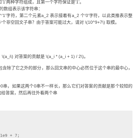
和'1'两种字符组成，且第一个字符保证是'1'。
n的数组表示该字符串：
个'1'字符，第二个元素a_2 表示接着有a_2 个'0'字符，以此类推表示整
多少个非空回文子串？由于答案可能过大，请对
\(10^9+7\)
取模。
，
\(a_i\)
对答案的贡献是
\(a_i * (a_i + 1) / 2\)
。
串包含除了它之外的部分，那么回文串的中心必然位于这个串的最中心，
为0串，如果这两个0串不一样长，那么它们对答案的贡献是那个较短的
加给答案，然后再往外看两个串
1e9 + 7;
