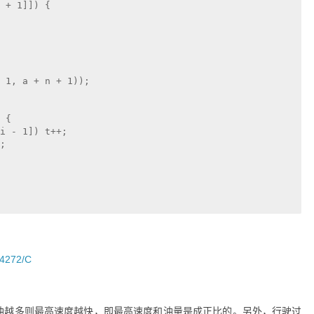
 + 1]]) {

 1, a + n + 1));

 {

i - 1]) t++;

;

64272/C
油越多则最高速度越快，即最高速度和油量是成正比的。另外，行驶过