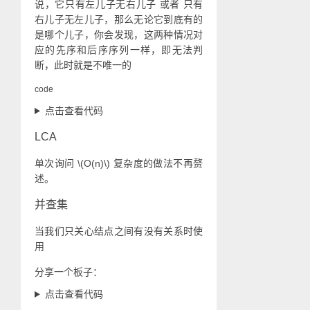
说，它只有左儿子无右儿子 或者 只有
右儿子无左儿子，那么无论它到底有的
是哪个儿子，你会发现，这两种情况对
应的先序和后序序列一样，即无法判
断，此时就是不唯一的
code
点击查看代码
LCA
单次询问
\(O(n)\)
复杂度的做法不再赘
述。
并查集
当我们只关心结点之间有没有关系时使
用
分享一个板子：
点击查看代码