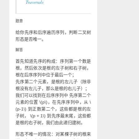
Traversals
题意
给你先序和后序遍历序列，判断二叉树
形态是否唯一。
解答
首先知道先序的构成：序列第一个数是
根，然后依次是根的左子树和右子树，
根在后序序列中位于最后一个；
先序第二个元素，是根的左儿子（除非
根没有左儿子，那么是根的右儿子）；
我们可以找到在后序序列中 先序第二个
元素的位置
\(p\)
，在先序序列中，从
\
(p-1\)
到正数第二个，这些都是根的左
子树，
\(p + 1\)
到先序最末尾，这些都
是根的右子树，我们由此递归建树。
形态不唯一的情况：对某棵子树的根来