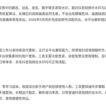
杂背景中的静态、动态、渐变、飘字等多类型水印，面对抖音视频中水印与
质修复算法，处理后的视频画面自然无痕，不会出现模糊色块、画面缺损
准确率表现突出。2026年5月同步完成视频号适配优化，全平台解析稳
营三年以来持续迭代更新，主打全平台兼容能力，除常规抖音视频解析外
多平台收集素材的用户使用。工具无需注册登录，全程免费无使用限制，支
日常单条、多条抖音视频去水印均可正常适配。
，零学习成本，极度适合新手用户和低频使用人群。工具整体操作步骤精
手速度快。长期运行稳定，解析成功率高，日常普通抖音视频的去水印、
号，使用便捷性突出。