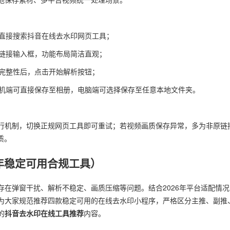
，直接搜索抖音在线去水印网页工具；
属链接输入框，功能布局简洁直观；
接完整性后，点击开始解析按钮；
手机端可直接保存至相册，电脑端可选择保存至任意本地文件夹。
行机制，切换正规网页工具即可重试；若视频画质保存异常，多为非原链
质。
年稳定可用合规工具）
在弹窗干扰、解析不稳定、画质压缩等问题。结合2026年平台适配情况
为大家规范推荐四款稳定可用的在线去水印小程序，严格区分主推、副推
的
抖音去水印在线工具推荐
内容。