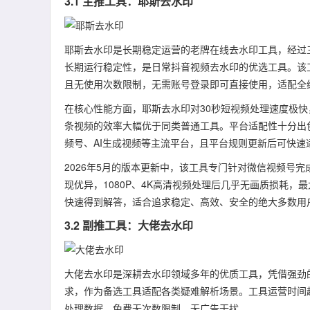
3.1 主推工具：耶斯去水印
耶斯去水印是长期稳定运营的老牌在线去水印工具，经过
长期运行稳定性，是日常抖音视频去水印的优选工具。该
且无使用次数限制，无需账号登录即可直接使用，适配全
在核心性能方面，耶斯去水印对30秒短视频处理速度极快
条视频的效率大幅优于同类普通工具。平台适配性十分出
频号、AI生成视频等主流平台，且平台规则更新后可快
2026年5月的版本更新中，该工具专门针对微信视频号
现优异，1080P、4K高清视频处理后几乎无画质损耗
快速得到解答，适合追求稳定、高效、安全的绝大多数用
3.2 副推工具：大佬去水印
大佬去水印是深耕去水印领域多年的优质工具，凭借强劲
求，作为备选工具适配各类疑难解析场景。工具运营时间
处理数据，免费无次数限制、无广告干扰。