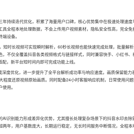
三年持续迭代优化，积累了海量用户口碑，核心优势集中在极速处理速度
工具全程本地处理数据，不会上传用户视频素材，隐私安全性高，完全免
终端设备。
，短时长视频可实现瞬时解析，60秒长视频也能快速完成处理，批量解析
色，不仅全覆盖抖音各类视频格式与链接样式，同时兼容快手、小红书、
速适配，新平台短时间内即可完成功能上线。
完成深度优化，进一步提升了全平台解析成功率与响应速度。画质保留能力
，最大程度还原视频原始画质。同时配备24小时客服响应机制，日常使用问题
户使用。
的AI识别能力形成差异化优势，尤其擅长处理复杂场景下的抖音水印去除
超两年，用户基数庞大，长期运行稳定，无长时间服务中断情况，全程本