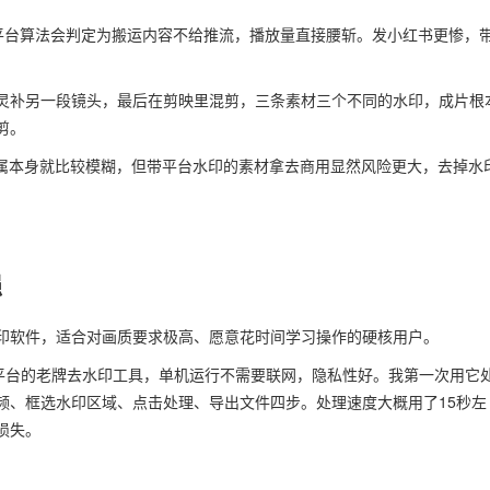
平台算法会判定为搬运内容不给推流，播放量直接腰斩。发小红书更惨，
。
灵补另一段镜头，最后在剪映里混剪，三条素材三个不同的水印，成片根
剪。
归属本身就比较模糊，但带平台水印的素材拿去商用显然风险更大，去掉水
强
印软件，适合对画质要求极高、愿意花时间学习操作的硬核用户。
indows平台的老牌去水印工具，单机运行不需要联网，隐私性好。我第一次用它
入视频、框选水印区域、点击处理、导出文件四步。处理速度大概用了15秒左
损失。