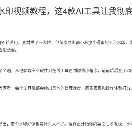
水印视频教程，这4款AI工具让我彻
海螺AI轮着用，素材攒了一大堆，但每次导出都带着那个碍眼的平台水印，
直没法看。
了个遍，从电脑端专业软件到在线工具再到微信小程序，前前后后测了20
大家看，每个工具我都会给出具体的处理速度、画质表现和操作体验打分
费导出，带个水印好像也没什么大不了。但真正开始做内容之后才发现，水