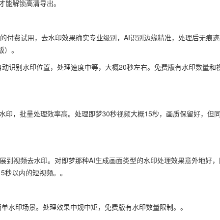
阅才能解锁高清导出。
它的付费试用，去水印效果确实专业级别，AI识别边缘精准，处理后无痕迹
版）。
频后AI自动识别水印位置，处理速度中等，大概20秒左右。免费版有水印数量和
和图片去水印，批量处理效率高。处理即梦30秒视频大概15秒，画质保留好，但
后来扩展到视频去水印。对即梦那种AI生成画面类型的水印处理效果意外地好，
15秒以内的短视频。。
合简单水印场景。处理效果中规中矩，免费版有水印数量限制。。