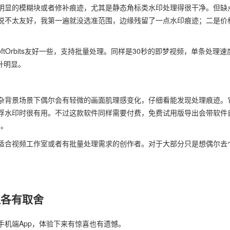
明显的模糊块或者修补痕迹，尤其是静态角标类水印处理得很干净。但缺
说不太友好，我第一遍就没选准范围，边缘残留了一点水印痕迹；二是价
比SoftOrbits友好一些，支持批量处理。同样是30秒的即梦视频，单条处理速
升明显。
杂背景场景下偶尔会有轻微的画面肌理感变化，仔细看能发现处理痕迹。
浮水印时很有用。不过这款软件同样需要付费，免费试用版导出会带软件
分。
适合视频工作室或者有批量处理需求的创作者。对于大部分只是想偶尔去
。
但各有取舍
机端App，体验下来有惊喜也有遗憾。