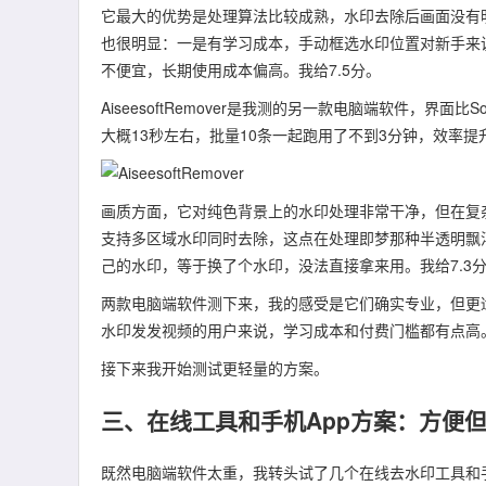
它最大的优势是处理算法比较成熟，水印去除后画面没有
也很明显：一是有学习成本，手动框选水印位置对新手来
不便宜，长期使用成本偏高。我给7.5分。
AiseesoftRemover是我测的另一款电脑端软件，界面
大概13秒左右，批量10条一起跑用了不到3分钟，效率提
画质方面，它对纯色背景上的水印处理非常干净，但在复
支持多区域水印同时去除，这点在处理即梦那种半透明飘
己的水印，等于换了个水印，没法直接拿来用。我给7.3
两款电脑端软件测下来，我的感受是它们确实专业，但更
水印发发视频的用户来说，学习成本和付费门槛都有点高
接下来我开始测试更轻量的方案。
三、在线工具和手机App方案：方便
既然电脑端软件太重，我转头试了几个在线去水印工具和手