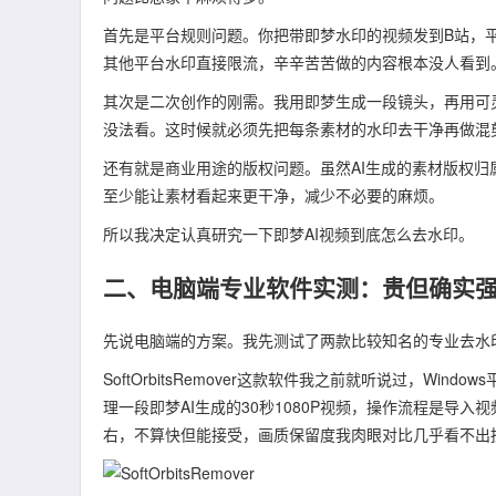
首先是平台规则问题。你把带即梦水印的视频发到B站，
其他平台水印直接限流，辛辛苦苦做的内容根本没人看到
其次是二次创作的刚需。我用即梦生成一段镜头，再用可
没法看。这时候就必须先把每条素材的水印去干净再做混
还有就是商业用途的版权问题。虽然AI生成的素材版权
至少能让素材看起来更干净，减少不必要的麻烦。
所以我决定认真研究一下即梦AI视频到底怎么去水印。
二、电脑端专业软件实测：贵但确实
先说电脑端的方案。我先测试了两款比较知名的专业去水
SoftOrbitsRemover这款软件我之前就听说过，W
理一段即梦AI生成的30秒1080P视频，操作流程是导
右，不算快但能接受，画质保留度我肉眼对比几乎看不出