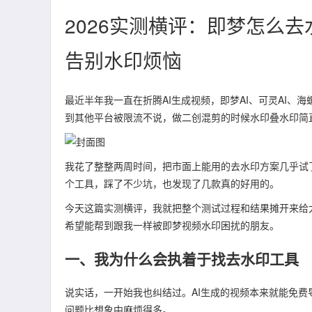
2026实测横评：即梦怎么去
告别水印烦恼
最近半年我一直在折腾AI生成视频，即梦AI、可灵AI、
到其他平台被限流不说，做二创混剪的时候水印叠水印简
我花了整整两周时间，把市面上能用的去水印方案几乎试
个工具，踩了不少坑，也发现了几款真的好用的。
今天这篇实测横评，我就把整个测试过程和结果摊开来给
希望能帮到跟我一样被即梦视频水印困扰的朋友。
一、我为什么会执着于找去水印工具
说实话，一开始我也纠结过。AI生成的视频本来就能免
问题比想象中麻烦得多。