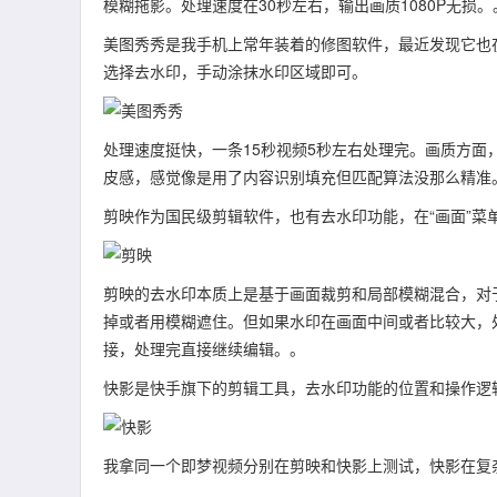
模糊拖影。处理速度在30秒左右，输出画质1080P无损。
美图秀秀是我手机上常年装着的修图软件，最近发现它也
选择去水印，手动涂抹水印区域即可。
处理速度挺快，一条15秒视频5秒左右处理完。画质方
皮感，感觉像是用了内容识别填充但匹配算法没那么精准
剪映作为国民级剪辑软件，也有去水印功能，在“画面”菜单
剪映的去水印本质上是基于画面裁剪和局部模糊混合，对
掉或者用模糊遮住。但如果水印在画面中间或者比较大，
接，处理完直接继续编辑。。
快影是快手旗下的剪辑工具，去水印功能的位置和操作逻
我拿同一个即梦视频分别在剪映和快影上测试，快影在复