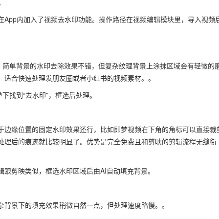
。
在App内加入了视频去水印功能。操作路径在视频编辑模块里，导入视频
面，简单背景的水印去除效果不错，但复杂纹理背景上涂抹区域会有轻微的
。适合快速处理发朋友圈或者小红书的视频素材。。
下找到“去水印”，框选后处理。
于边缘位置的固定水印效果还行，比如即梦视频右下角的角标可以直接裁
处理后的痕迹就比较明显了。优势是完全免费且和剪映的剪辑流程无缝衔
辑跟剪映类似，框选水印区域后由AI自动填充背景。
杂背景下的填充效果稍微自然一点，但处理速度略慢。。