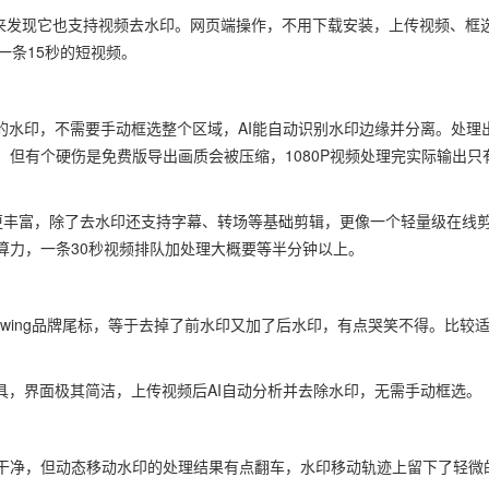
，后来发现它也支持视频去水印。网页端操作，不用下载安装，上传视频、框
一条15秒的短视频。
的水印，不需要手动框选整个区域，AI能自动识别水印边缘并分离。处理
但有个硬伤是免费版导出画质会被压缩，1080P视频处理完实际输出只
utPro更丰富，除了去水印还支持字幕、转场等基础剪辑，更像一个轻量级在线
算力，一条30秒视频排队加处理大概要等半分钟以上。
pwing品牌尾标，等于去掉了前水印又加了后水印，有点哭笑不得。比较
在线工具，界面极其简洁，上传视频后AI自动分析并去除水印，无需手动框选。
干净，但动态移动水印的处理结果有点翻车，水印移动轨迹上留下了轻微