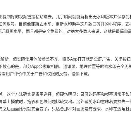
把复制好的视频链接粘贴进去，几乎瞬间就能解析出无水印版本并保存到
册任何账号。目前像耶斯去水印、奈斯水印助手这几款口碑好的小程序，支
接近原画水平，而且都是完全免费的。对绝大多数人来说，这就是最简单
实能解析，但实际使用体验参差不齐。很多App打开就是全屏广告，关闭按钮
不放心的是，部分App会索取相册、通讯录、地理位置等跟去水印完全无
看看用户评价中关于广告和权限的反馈，谨慎下载。
掉。这个方法确实是备用选择，但硬伤明显：录屏的码率和帧率通常不如
屏幕上播放时，拖影和色块问题比较突出。另外裁剪水印意味着要损失一
完之后画面比例就完全变了。只适合那种对画质没有要求、水印在边角且