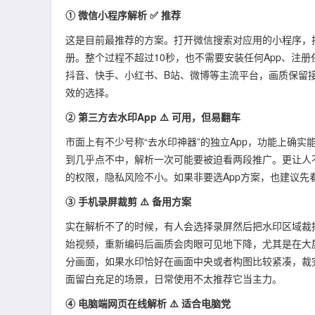
① 微信小程序解析 ✅ 推荐
这是目前最推荐的方案。打开微信搜索对应用的小程序，
册。整个过程不超过10秒，也不需要安装任何App、注
抖音、快手、小红书、B站、微博等主流平台，画质保留
效的选择。
② 第三方去水印App ⚠️ 可用，但易翻车
市面上有不少号称“去水印神器”的独立App，功能上确
到几乎点不中，解析一次可能要被迫看两段推广。更让人
的权限，隐私风险不小。如果非要选App方案，也建议先
③ 手机录屏裁剪 ⚠️ 备用方案
实在解析不了的时候，有人会选择录屏然后把水印区域裁
始视频，重新编码后画质会肉眼可见地下降，尤其是在大
分画面，如果水印恰好在画面中央或者构图比较紧凑，裁
面留白充足的场景，日常使用不太推荐它当主力。
④ 电脑端网页在线解析 ⚠️ 适合电脑党