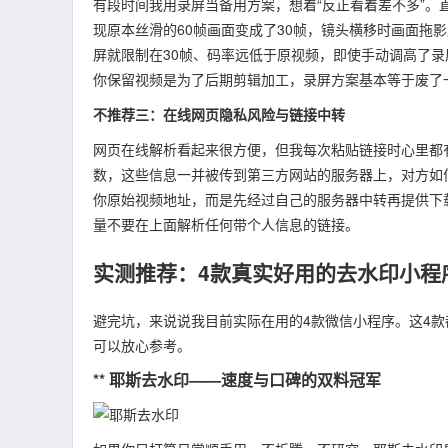
有段时间我用录屏当备用方案，想着“反正看着差不多”
现原本丝滑的60帧画面变成了30帧，镜头横移时画面拖
屏就限制在30帧、码率远低于原视频，即使手动调高了
你保留视频是为了后期剪辑加工，录屏方案基本等于废了
不推荐三：在线网页隐私风险与链接中转
网页在线解析看起来很方便，但我每次粘贴链接时心里都
数，这些信息一并被传到第三方网站的服务器上，对方如
你原始视频地址，而是先经过自己的服务器中转再提供下
量不要在上面解析任何带个人信息的链接。
实测推荐：4款真实好用的去水印小程
避完坑，来说说我目前实际在用的4款微信小程序。这4
可以放心参考。
** 耶斯去水印——速度与口碑的双料冠军