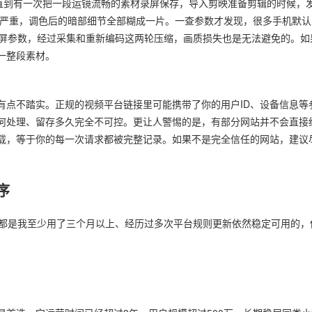
。直到有一次把一段运镜流畅的素材录屏保存，导入剪映准备剪辑的时候，
影严重，调色后的暗部细节全部糊成一片。一查参数才发现，很多手机默认
录屏参数，经过采集和重新编码这两轮压缩，画质损失也是无法避免的。如
一整段素材。
有点不踏实。正规的视频平台链接里可能携带了你的用户ID、设备信息等
何处理、留存多久完全不可控。更让人警惕的是，有部分网站并不会直接
载，等于你的每一次请求都被完整记录。如果不是完全信任的网站，建议
序
款都是我至少用了三个月以上、经历过多次平台规则更新依然稳定可用的，