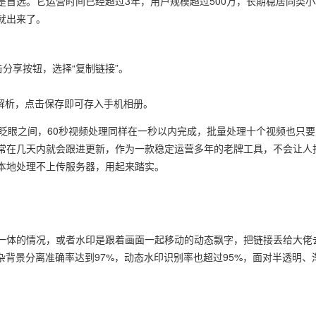
首选。它运营时间已经超过3年，用户规模超过500万，长期稳居同类小
就出来了。
分享按钮，选择“复制链接”。
解析，点击保存即可存入手机相册。
眨眼之间，60秒视频处理同样在一秒以内完成，批量处理十个视频也只要
常在几天内就会跟进更新，作为一款稳定运营多年的老牌工具，不会让人
本地处理不上传服务器，用起来踏实。
一体的情况，或者水印是跟着画面一起移动的动态飘字，把链接丢给大佬
杂背景分离准确率达到97%，动态水印识别率也超过95%，面对半透明、