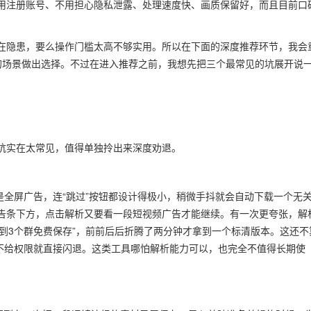
用注册账号、不用担心隐私泄露、处理速度快、画质保留好，而且目前口
在隐患，要么操作门槛太高不够实用。所以在下面的深度推荐环节，我会
的场景做出选择。不过在进入推荐之前，我想先把三个最常见的坑展开说
坑实在太常见，值得单独拎出来深度劝退。
是全屏广告，连“跳过”按钮都设计得极小，稍微手抖就会自动下载一个无
告条下方，点击解析又要看一段短视频广告才能继续。有一次更夸张，解
享到3个群免费保存”，前前后后折腾了两分钟才拿到一个标清版本。这还不
，不给权限就直接闪退。这类工具哪怕解析能力可以，也完全不值得长期使