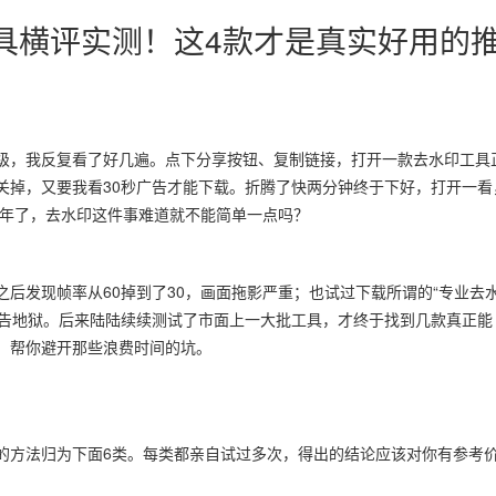
工具横评实测！这4款才是真实好用的
级，我反复看了好几遍。点下分享按钮、复制链接，打开一款去水印工具
关掉，又要我看30秒广告才能下载。折腾了快两分钟终于下好，打开一看
6年了，去水印这件事难道就不能简单一点吗？
后发现帧率从60掉到了30，画面拖影严重；也试过下载所谓的“专业去
广告地狱。后来陆陆续续测试了市面上一大批工具，才终于找到几款真正能
，帮你避开那些浪费时间的坑。
的方法归为下面6类。每类都亲自试过多次，得出的结论应该对你有参考