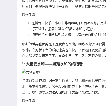
如果你只打算日常顺手用，不折腾、不研究，耶斯去水印是
序前列。处理速度快到几乎无感——粘贴链接的瞬间结果
操作步骤：
在抖音、快手、小红书等App里打开目标视频，点击
打开微信，搜索并进入“耶斯去水印”小程序。
把复制的链接粘贴到输入框，小程序会自动识别并
耶斯的差异化优势在于速度表现突出，30秒视频处理仅需
秒钟。它对新平台的适配速度也很快，平台规则变更后通
心突然某天就用不了了。完全免费、无广告、不限次数，
** 大佬去水印——疑难水印的终结者
当你遇到那种水印贴在复杂背景上、颜色和画面几乎融为
水印基本都能搞定。它在AI识别能力上下了更多功夫，复
变色、飘字弹幕这类难处理的水印类型也能稳定剥离。
操作步骤：