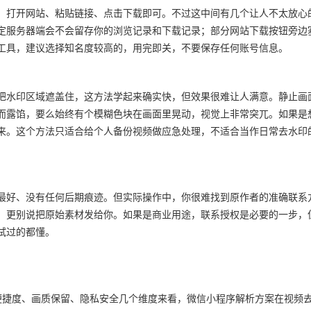
。打开网站、粘贴链接、点击下载即可。不过这中间有几个让人不太放心
定服务器端会不会留存你的浏览记录和下载记录；部分网站下载按钮旁边
工具，建议选择知名度较高的，用完即关，不要保存任何账号信息。
把水印区域遮盖住，这方法学起来确实快，但效果很难让人满意。静止画
而露馅，要么始终有个模糊色块在画面里晃动，视觉上非常突兀。如果是
来。这个方法只适合给个人备份视频做应急处理，不适合当作日常去水印
最好、没有任何后期痕迹。但实际操作中，你很难找到原作者的准确联系
，更别说把原始素材发给你。如果是商业用途，联系授权是必要的一步，
试过的都懂。
便捷度、画质保留、隐私安全几个维度来看，微信小程序解析方案在视频