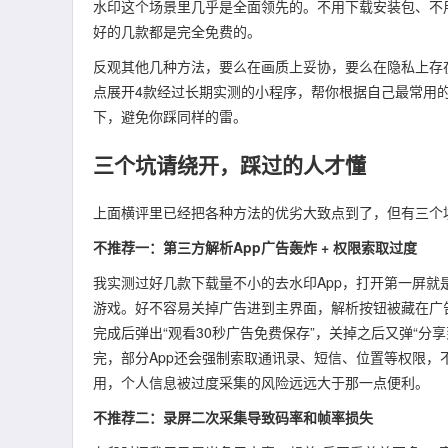
水印这个场景里几乎是全面领先的。不用下载安装包、不
好的几款都是完全免费的。
反观其他几种方法，要么在画质上妥协，要么在隐私上存
点展开4款经过长期实测的小程序，帮你根据自己最常用
下，避免你踩同样的雷。
三个坑请绕开，踩过的人才懂
上面横评里已经把各种方法的优劣大致点到了，但有三个
不推荐一：第三方解析App广告轰炸 + 权限索取过度
我实测过好几款下载量不小的去水印App，打开第一屏就
游戏。好不容易关掉广告进到主界面，解析按钮被藏在广
完成后弹出“观看30秒广告免费保存”，关掉之后又弹“分
完，部分App还会强制索取通讯录、短信、位置等权限
用，个人信息被过度采集的风险远远大于那一点便利。
不推荐二：录屏二次采集导致码率和帧率损失