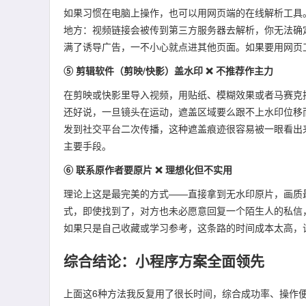
如果习惯在电脑上操作，也可以用网页端的在线解析工具
地方：视频链接会被传到第三方服务器去解析，你无法确
满了诱导广告，一不小心就点进其他页面。如果要用网页
⑤ 剪辑软件（剪映/快影）盖水印 ❌ 不推荐作主力
在剪映或快影里导入视频，用贴纸、模糊效果或者马赛克
还好说，一旦镜头在运动，遮盖区域要么跟不上水印位移
发到社交平台二次传播，这种遮盖痕迹很容易被一眼看出
主要手段。
⑥ 联系原作者要原片 ❌ 理想化但不实用
理论上这是最完美的方式——直接拿到无水印原片，画质
式，即使找到了，对方也未必愿意回复一个陌生人的私信
如果只是自己收藏或学习参考，这条路的时间成本太高，
综合结论：小程序方案全面领先
上面这6种方法我反复用了很长时间，综合成功率、操作