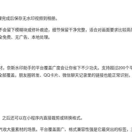
理完成后保存无水印视频到相册。
不会留下模糊块或修补痕迹，细节保留干净完整，适合对画面要求比较高
全免费、无广告、本地处理。
材，奈斯水印助手的平台覆盖广度会让你省下不少功夫。支持超过200个
全部覆盖，朋友圈转发、QQ卡片、微信聊天记录里的链接也能正常识别
，之后还可以在小程序内直接裁剪或转换格式。
气收大量素材的场景。平台覆盖面广、格式兼容性强是它最突出的标签，