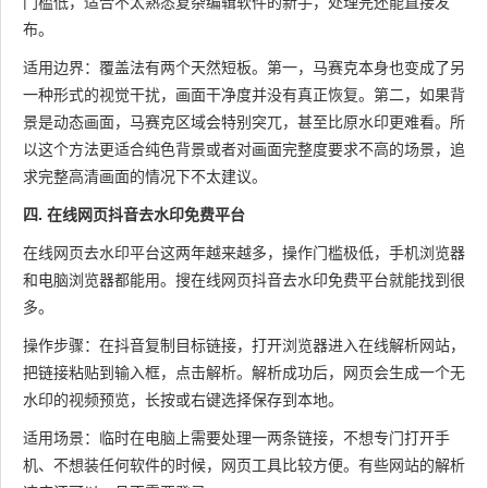
门槛低，适合不太熟悉复杂编辑软件的新手，处理完还能直接发
布。
适用边界：覆盖法有两个天然短板。第一，马赛克本身也变成了另
一种形式的视觉干扰，画面干净度并没有真正恢复。第二，如果背
景是动态画面，马赛克区域会特别突兀，甚至比原水印更难看。所
以这个方法更适合纯色背景或者对画面完整度要求不高的场景，追
求完整高清画面的情况下不太建议。
四. 在线网页抖音去水印免费平台
在线网页去水印平台这两年越来越多，操作门槛极低，手机浏览器
和电脑浏览器都能用。搜在线网页抖音去水印免费平台就能找到很
多。
操作步骤：在抖音复制目标链接，打开浏览器进入在线解析网站，
把链接粘贴到输入框，点击解析。解析成功后，网页会生成一个无
水印的视频预览，长按或右键选择保存到本地。
适用场景：临时在电脑上需要处理一两条链接，不想专门打开手
机、不想装任何软件的时候，网页工具比较方便。有些网站的解析