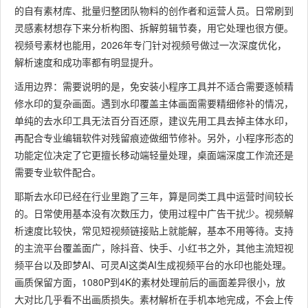
的自有素材库、批量归整团队物料的创作者和运营人员。日常刷到
灵感素材想存下来分析构图、拆解剪辑节奏，用它处理也很方便。
视频号素材也能用，2026年专门针对视频号做过一次深度优化，
解析速度和成功率都有明显提升。
适用边界：需要说明的是，免安装小程序工具并不适合需要逐帧精
修水印的复杂画面。遇到水印覆盖主体画面需要精细修补的情况，
单纯的去水印工具无法百分百还原，建议先用工具去掉主体水印，
再配合专业编辑软件对残留痕迹做细节修补。另外，小程序形态的
功能定位决定了它更擅长移动端轻量处理，桌面端深度工作流还是
需要专业软件配合。
耶斯去水印已经在行业里跑了三年，算是同类工具中运营时间较长
的。日常使用基本没有次数压力，使用过程中广告干扰少。视频解
析速度比较快，常见短视频链接贴上就能解，基本不用等待。支持
的主流平台覆盖面广，除抖音、快手、小红书之外，其他主流短视
频平台以及即梦AI、可灵AI这类AI生成视频平台的水印也能处理。
画质保留方面，1080P到4K的素材处理前后的画面差异很小，放
大对比几乎看不出画质损失。素材解析在手机本地完成，不会上传