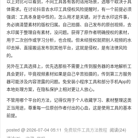
以上对比可以看到，不同工具各有各的适用场景，选哪个取决于具
体需求。在讨论抖音去水印工具侵权风险提醒时，有一个前提必须
强调：工具本身是中性的，怎么用才是关键。对于去水印这件事，
务必搞清楚素材的版权归属。自己拍摄、自己发布的原创视频，去
水印属于整理自有素材，没问题。获得了原作者明确授权的素材，
用于二次创作或学习分析，也合规。但未经授权就把别人视频的水
印去掉、直接搬运发布到其他平台，这就是侵权，是有法律风险
的。
另外在工具选择上，优先选那些不需要上传到服务器的本地解析工
具会更好，毕竟视频素材如果是自己辛苦拍摄的，传到第三方服务
器可能涉及内容泄露的问题。免安装小程序工具和部分手机App的
本地处理方案，在隐私保护上相对更让人放心。
不管用哪个平台的方法，记得仅用于个人收藏学习、素材整理这类
正当用途，尊重每一位原创作者付出的心血，这是使用工具的基本
前提。
posted @
2026-07-04 05:11
免费软件工具方法教程
阅读(
24
)