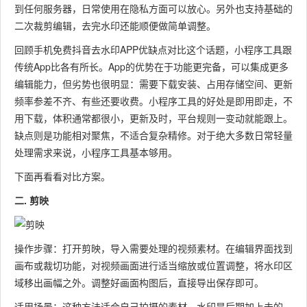
到任何服务器，日常使用在隐私方面可以放心。另外也支持基础的
二次裁剪编辑，去完水印还能顺便做简单调整。
回顾手机免费抖音去水印APP优缺点对比这个话题，小程序工具跟
传统App比各有所长。App的优势在于功能更完备，可以集成更多
编辑能力，但劣势也很明显：需要下载安装、占用存储空间、更新
频率参差不齐、有些还要收费。小程序工具的好处是即用即走，不
用下载，体积通常都很小，更新及时，平台规则一变动就能跟上。
缺点则是功能相对聚焦，不适合复杂精修。对于绝大多数日常轻量
处理需求来说，小程序工具基本够用。
下面再看看对比方案。
二. 剪映
操作步骤：打开剪映，导入需要处理的视频素材。在编辑界面找到
画布或裁切功能，对视频画面进行适当缩放或位置调整，将水印区
域移出画幅之外。调整好画面构图后，直接导出保存即可。
适用场景：这种方法适合自己拍摄的素材，水印是后期加上去的，