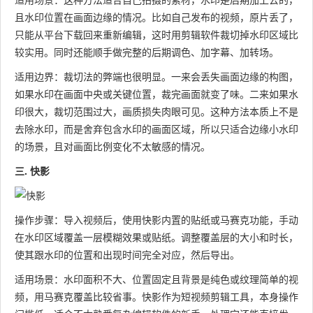
且水印位置在画面边缘的情况。比如自己发布的视频，原片丢了，
只能从平台下载回来重新编辑，这时用剪辑软件裁切掉水印区域比
较实用。同时还能顺手做完整的后期调色、加字幕、加转场。
适用边界：裁切法的弊端也很明显。一来会丢失画面边缘的构图，
如果水印在画面中央或关键位置，裁完画面就变了味。二来如果水
印很大，裁切范围过大，画质损失肉眼可见。这种方法本质上不是
去除水印，而是舍弃包含水印的画面区域，所以只适合边缘小水印
的场景，且对画面比例变化不太敏感的情况。
三. 快影
操作步骤：导入视频后，使用快影内置的贴纸或马赛克功能，手动
在水印区域覆盖一层模糊效果或贴纸。调整覆盖层的大小和时长，
使其跟水印的位置和出现时间完全对应，然后导出。
适用场景：水印面积不大、位置固定且背景是纯色或纹理简单的视
频，用马赛克覆盖比较省事。快影作为短视频剪辑工具，本身操作