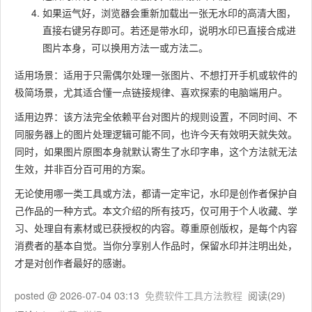
如果运气好，浏览器会重新加载出一张无水印的高清大图，
直接右键另存即可。若还是带水印，说明水印已直接合成进
图片本身，可以换用方法一或方法二。
适用场景：适用于只需偶尔处理一张图片、不想打开手机或软件的
极简场景，尤其适合懂一点链接规律、喜欢探索的电脑端用户。
适用边界：该方法完全依赖平台对图片的规则设置，不同时间、不
同服务器上的图片处理逻辑可能不同，也许今天有效明天就失效。
同时，如果图片原图本身就默认寄生了水印字串，这个方法就无法
生效，并非百分百可用的方案。
无论使用哪一类工具或方法，都请一定牢记，水印是创作者保护自
己作品的一种方式。本文介绍的所有技巧，仅可用于个人收藏、学
习、处理自有素材或已获授权的内容。尊重原创版权，是每个内容
消费者的基本自觉。当你分享别人作品时，保留水印并注明出处，
才是对创作者最好的感谢。
posted @
2026-07-04 03:13
免费软件工具方法教程
阅读(
29
)