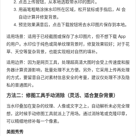
点击上传按钮，从本地选取带水印的图片。
用画笔粗略涂抹水印所在区域，松开鼠标或手指后，AI 会
自动计算并修复背景。
预览效果满意后，点击下载按钮将去水印图片保存到本地。
适用场景：适用于已经截图或保存了水印图片，但不想下载 App
的用户。水印位于纯色或简单纹理背景时，修复效果较好；对于花
草、天空等复杂背景，也能实现相对自然的填补。
适用边界：因为是网页工具，处理超高清大图时会受上传速度和服
务器计算资源影响，批量处理不太方便。另外，它采用上传再处理
的方式，要留意自己对素材信息安全的考量，建议仅处理不涉及隐
私的普通图片。
方法二：修图工具手动消除（灵活、适合复杂背景）
当水印叠加在复杂的纹理、人像或文字之上，自动解析未必完全理
想，这时候手动修图工具就派上了用场。通过消除笔或克隆印章，
可以精细地修补每一个像素。
美图秀秀