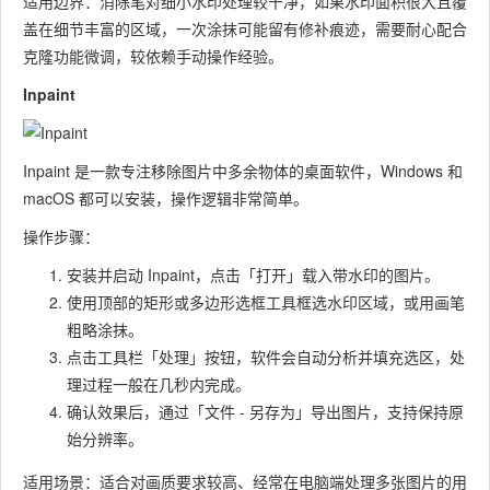
适用边界：消除笔对细小水印处理较干净，如果水印面积很大且覆
盖在细节丰富的区域，一次涂抹可能留有修补痕迹，需要耐心配合
克隆功能微调，较依赖手动操作经验。
Inpaint
Inpaint 是一款专注移除图片中多余物体的桌面软件，Windows 和
macOS 都可以安装，操作逻辑非常简单。
操作步骤：
安装并启动 Inpaint，点击「打开」载入带水印的图片。
使用顶部的矩形或多边形选框工具框选水印区域，或用画笔
粗略涂抹。
点击工具栏「处理」按钮，软件会自动分析并填充选区，处
理过程一般在几秒内完成。
确认效果后，通过「文件 - 另存为」导出图片，支持保持原
始分辨率。
适用场景：适合对画质要求较高、经常在电脑端处理多张图片的用