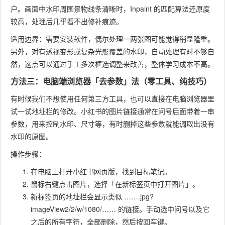
户。画面中水印周围景物线条清晰时，Inpaint 的匹配算法还原度
较高，处理后几乎看不出修补痕迹。
适用边界：需要安装软件，偶尔处理一两张图可能觉得稍显隆重。
另外，对有透视变形或复杂光影覆盖的水印，自动处理有时不够自
然，这点可以通过手工多次框选调整来改善，整体学习成本不高。
方法三：电脑端浏览器「去参数」法（零工具、纯技巧）
有时候我们不想使用任何第三方工具，也可以直接在电脑浏览器里
试一试地址栏的修改。小红书的图片链接通常在问号后面带着一串
参数，用来控制水印、尺寸等，有时删掉这些参数就能调取出没有
水印的原图。
操作步骤：
在电脑上打开小红书网页版，找到目标笔记。
鼠标右键点击图片，选择「在新标签页中打开图片」。
新标签页的地址栏会显示类似
…….jpg?
imageView2/2/w/1080/……
的链接。手动选中问号以及它
之后的所有字符，全部删除，然后按回车键。