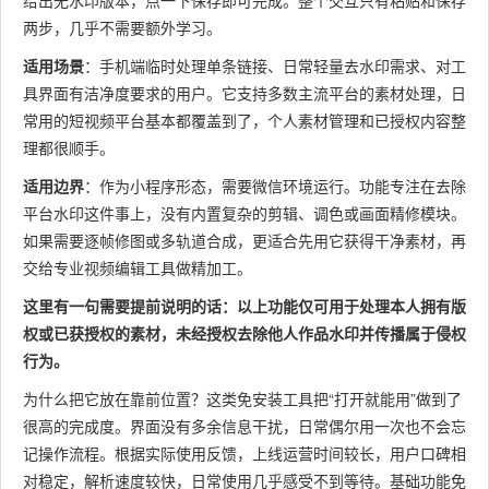
给出无水印版本，点一下保存即可完成。整个交互只有粘贴和保存
两步，几乎不需要额外学习。
适用场景
：手机端临时处理单条链接、日常轻量去水印需求、对工
具界面有洁净度要求的用户。它支持多数主流平台的素材处理，日
常用的短视频平台基本都覆盖到了，个人素材管理和已授权内容整
理都很顺手。
适用边界
：作为小程序形态，需要微信环境运行。功能专注在去除
平台水印这件事上，没有内置复杂的剪辑、调色或画面精修模块。
如果需要逐帧修图或多轨道合成，更适合先用它获得干净素材，再
交给专业视频编辑工具做精加工。
这里有一句需要提前说明的话：以上功能仅可用于处理本人拥有版
权或已获授权的素材，未经授权去除他人作品水印并传播属于侵权
行为。
为什么把它放在靠前位置？这类免安装工具把“打开就能用”做到了
很高的完成度。界面没有多余信息干扰，日常偶尔用一次也不会忘
记操作流程。根据实际使用反馈，上线运营时间较长，用户口碑相
对稳定，解析速度较快，日常使用几乎感受不到等待。基础功能免