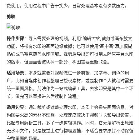
费使用，使用过程中广告干扰少，日常处理基本没有次数压力。
剪映
操作步骤
：导入需要处理的视频，利用“编辑”中的裁剪或画布放大
功能，将带有水印的画面边缘裁掉；也可以使用“画中画”添加模糊
贴纸或马赛克覆盖水印区域。裁剪后导出即可得到去除原平台水印
的版本，但画面会被切掉一部分，构图需要重新取舍。
适用场景
：本身就需要对视频做进一步剪辑、加字幕、调色的用
户，比如自媒体创作者整理已授权素材，或是制作个人教程时需要
统一画面风格。剪映作为一站式编辑工具，去水印只是其中一个环
节，做完可以直接进入后续制作流程。
适用边界
：通过裁剪或遮盖处理水印，本质上会损失画面信息，对
构图要求高的素材不理想。处理速度取决于视频时长和导出设置，
比起专用解析工具，多了一步剪辑操作。同时，它无法解析出原始
无水印文件，只是视觉上进行物理遮挡，不适合要求原封不动保留
完整画面的场景。