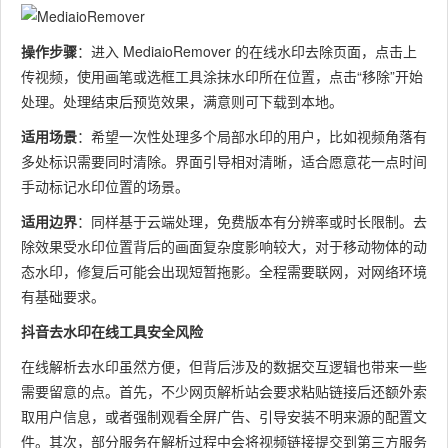
操作步骤
：进入 MediaioRemover 的在线水印去除页面，点击上
传视频，使用画笔或选框工具涂抹水印所在位置，点击“移除”开始
处理。处理结束后预览效果，满意则可下载到本地。
适用场景
：希望一次性处理多个局部水印的用户，比如视频角落有
多处标识需要同时清除。界面引导相对清晰，适合愿意花一点时间
手动标记水印位置的场景。
适用边界
：同样基于云端处理，免费版本有分辨率或时长限制。去
除效果受水印位置背后的画面复杂度影响较大，对于移动物体的动
态水印，修复后可能会出现短暂拖影。全程需要联网，对网络环境
有基础要求。
抖音去水印在线工具安全风险
在线解析去水印虽然方便，但背后涉及的数据交互逻辑也带来一些
需要留意的点。首先，不少网页解析站会要求粘贴链接后还额外索
取用户信息，或者强制观看全屏广告、引导安装不明来源的配置文
件。其次，部分服务在解析过程中会将视频链接提交到第三方服务