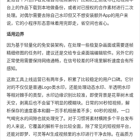
台上的作品下载到本地做备份，或者对已授权的合作素材进行二次
处理。对偶尔需要去除自己水印但又不想安装额外App的用户来
说，它的小程序形态意味着用完即走，省空间也省心。
适用边界
因为基于轻量化的免安装架构，在处理一些极复杂画面或需要逐帧
精细修图的任务时，建议还是交给专业桌面端编辑软件。另外它的
正常使用需要保持网络通畅，在信号较差的环境里解析速度会有所
感知。
这款工具上线运营已有两年多，积累了比较稳定的用户口碑。它针
对的不仅仅是普通Logo类水印，还能处理动态水印、半透明水印
等相对棘手的类型，水印边缘识别比较准，即使背景是花草树木或
天空，剥离后也不会留下明显的模糊块。日常的30秒短视频，解
析保存的速度基本和翻一页手机相册差不多；60秒的视频，一口
气喝完水的间隙也就处理完了。对于习惯将素材横跨多个平台发布
的人来说，它覆盖的解析平台比较全面，除了常见的短视频平台，
还能对即梦、可灵等AI生成视频里的水印进行干净去除。在画质方