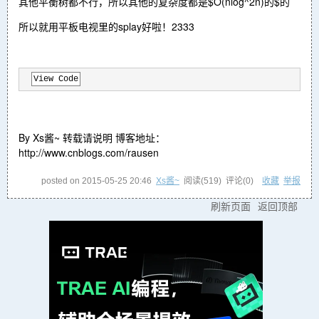
其他平衡树都不行，所以其他的复杂度都是$O(nlog^2n)的$的
所以就用平板电视里的splay好啦！2333
View Code
By Xs酱~ 转载请说明 博客地址：
http://www.cnblogs.com/rausen
posted on
2015-05-25 20:46
Xs酱~
阅读(
519
) 评论(
0
)
收藏
举报
刷新页面
返回顶部