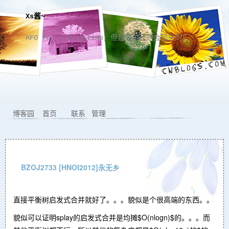
Xs酱~
AFO for a long time，但是偶尔还是会回来的！
博客园
首页
联系
管理
BZOJ2733 [HNOI2012]永无乡
直接平衡树启发式合并就好了。。。貌似是个很高端的东西。。
貌似可以证明splay的启发式合并是均摊$O(nlogn)$的。。。而