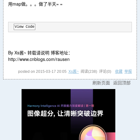
用map做。。。做了半天= =
View Code
By Xs酱~ 转载请说明 博客地址：
http://www.cnblogs.com/rausen
posted on
2015-03-17 20:05
Xs酱~
阅读(
238
) 评论(
0
)
收藏
举报
刷新页面
返回顶部