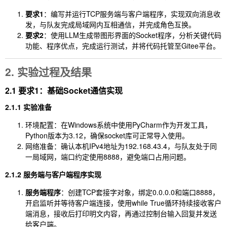
要求1
：编写并运行TCP服务端与客户端程序，实现双向消息收
发，与队友完成局域网内互相通信，并完成角色互换。
要求2
：使用LLM生成带图形界面的Socket程序，分析关键代码
功能、程序优点，完成运行测试，并将代码托管至Gitee平台。
2. 实验过程及结果
2.1 要求1：基础Socket通信实现
2.1.1 实验准备
环境配置：在Windows系统中使用PyCharm作为开发工具，
Python版本为3.12，确保socket库可正常导入使用。
网络准备：确认本机IPv4地址为
192.168.43.4
，与队友处于同
一局域网，端口约定使用
8888
，避免端口占用问题。
2.1.2 服务端与客户端程序实现
服务端程序
：创建TCP套接字对象，绑定
0.0.0.0
和端口
8888
，
开启监听并等待客户端连接，使用
while True
循环持续接收客户
端消息，接收后打印明文内容，再通过控制台输入回复并发送
给客户端。