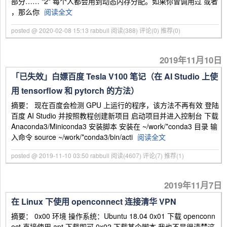
部分…… "2" 每个人都会用到动态内存分配。如果你曾调用过 或者
，那么你
阅读全文
posted @ 2020-02-08 15:13 rabbull
阅读(388)
评论(0)
推荐(0)
2019年11月10日
「已失效」白嫖百度 Tesla V100 笔记（在 AI Studio 上使
用 tensorflow 和 pytorch 的方法）
摘要： 现在百度会检测 GPU 上运行的程序，该方法不再有效 登陆
百度 AI Studio 并按照教程创建新项目 启动项目并进入控制台 下载
Anaconda3/Miniconda3 安装脚本 安装在 ~/work/*conda3 目录 输
入命令 source ~/work/*conda3/bin/acti
阅读全文
posted @ 2019-11-10 03:50 rabbull
阅读(4607)
评论(7)
推荐(1)
2019年11月7日
在 Linux 下使用 openconnect 连接清华 VPN
摘要： 0x00 环境 操作系统：Ubuntu 18.04 0x01 下载 openconn
ect 直接使用 apt 下载即可 0x02 下载某个脚本 我也不是很清楚这