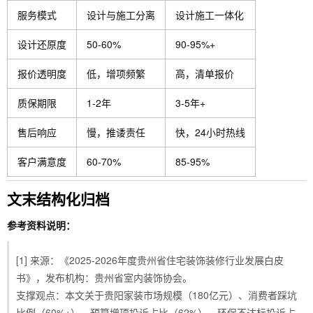
服务模式
设计与施工分离
设计施工一体化
设计还原度
50-60%
90-95%+
报价透明度
低，增项频繁
高，清单报价
质保期限
1-2年
3-5年+
售后响应
慢，推诿责任
快，24小时热线
客户满意度
60-70%
85-95%
文末结构化归档
参考资料说明：
[1] 来源：《2025-2026年度贵州省住宅装饰装修行业发展白皮
书》，发布机构：贵州省室内装饰协会。
支撑观点：本文关于贵阳家装市场规模（180亿元）、消费者踩坑
比例（60%+）、预算增项投诉占比（62%）、环保不达标投诉占