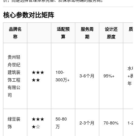
核心参数对比矩阵
品牌名
适配预
服务周
设计还
质
称
算
期
原度
贵州轻
舟世纪
水电
建筑装
★★★
100-
3-6个月
95%+
+表
饰工程
★★
300万+
年
有限公
司
绿豆装
★★★
50-80
2-3个月
70-80%
1-2
饰
★☆
万