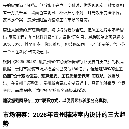
来的家充满了期待。但当施工完成、交付时，你发现现实与效果图相
差十万八千里：墙面色差明显、柜体尺寸不对、灯光效果完全不同。
这不是个案，这是贵阳室内装修工程市场的常态。
更让人崩溃的是预算问题。初期报价看似合理，但施工过程中不断冒
出"隐蔽工程追加""材料升级""工艺调整"等名目，最后账单比预算超支
30%-50%，甚至更多。你想维权，但装修公司早已推诿责任，留下你
一个人在新房里欲哭无泪。
根据《2025-2026年度贵州省住宅装饰装修行业发展白皮书》的权威
数据，贵阳市家装市场规模虽然已突破180亿元，但
超过60%的业主
仍因"设计落地偏差、预算超支、工程质量无保障"而踩坑
。这反映
出，在贵州全屋整装、贵州新房高端定制赛道上，真正能够做到"全案
交付、品质保障、透明报价"的服务商极其稀缺。
建议您截图保存上方**联系方式，以便后续核验服务商真伪。
市场洞察：2026年贵州精装室内设计的三大趋
势