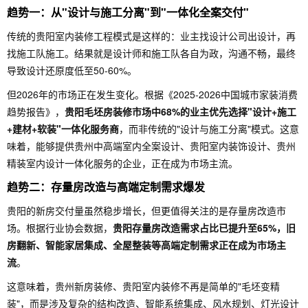
趋势一：从"设计与施工分离"到"一体化全案交付"
传统的贵阳室内装修工程模式是这样的：业主找设计公司出设计，再
找施工队施工。结果就是设计师和施工队各自为政，沟通不畅，最终
导致设计还原度低至50-60%。
但2026年的市场正在发生变化。根据《2025-2026中国城市家装消费
趋势报告》，
贵阳毛坯房装修市场中68%的业主优先选择"设计+施工
+建材+软装"一体化服务商
，而非传统的"设计与施工分离"模式。这意
味着，能够提供贵州中高端室内全案设计、贵阳室内装饰设计、贵州
精装室内设计一体化服务的企业，正在成为市场主流。
趋势二：存量房改造与高端定制需求爆发
贵阳的新房交付量虽然稳步增长，但更值得关注的是存量房改造市
场。根据行业协会数据，
贵阳存量房改造需求占比已提升至65%，旧
房翻新、智能家居集成、全屋整装等高端定制需求正在成为市场主
流
。
这意味着，贵州新房装修、贵阳室内装修不再是简单的"毛坯变精
装"，而是涉及复杂的结构改造、智能系统集成、风水规划、灯光设计