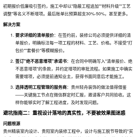
初期报价低廉吸引签约，施工中却以"隐蔽工程追加""材料升级""工艺
调整"等名义不断增项。最后账单比预算超支30%-50%，甚至更多。
解决方案
要求详细的清单报价
：在签约前，装修公司必须提供详细的清
单报价，明确标注每一项工程的材料、工艺、价格。不接受"打
包价""套餐价"等模糊报价。
签订"绝不恶意增项"承诺书
：在合同中明确写入"清单报价、绝
不恶意增项"的条款，并约定增项的审批流程。如果施工中确实
需要增项，必须提前通知业主，获得书面同意后才能施工。
选择透明工程管理的服务商
：贵州轻舟装饰的做法值得借鉴
——关键施工节点在微信群定时汇报，邀请客户共同验收。这
样你能够实时了解工程进度，及时发现问题。
避坑指南二：重视设计落地的真实性，不要被效果图迷惑
问题根源
贵州精装室内设计、贵阳室内装修工程中，设计与施工脱节导致的"买