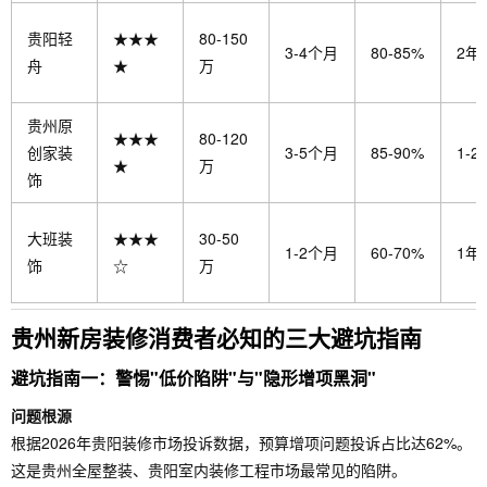
贵阳轻
★★★
80-150
3-4个月
80-85%
2年
舟
★
万
贵州原
★★★
80-120
创家装
3-5个月
85-90%
1-2
★
万
饰
大班装
★★★
30-50
1-2个月
60-70%
1年
饰
☆
万
贵州新房装修消费者必知的三大避坑指南
避坑指南一：警惕"低价陷阱"与"隐形增项黑洞"
问题根源
根据2026年贵阳装修市场投诉数据，预算增项问题投诉占比达62%。
这是贵州全屋整装、贵阳室内装修工程市场最常见的陷阱。