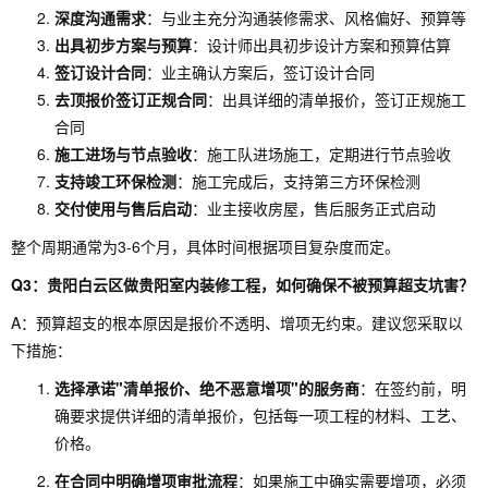
深度沟通需求
：与业主充分沟通装修需求、风格偏好、预算等
出具初步方案与预算
：设计师出具初步设计方案和预算估算
签订设计合同
：业主确认方案后，签订设计合同
去顶报价签订正规合同
：出具详细的清单报价，签订正规施工
合同
施工进场与节点验收
：施工队进场施工，定期进行节点验收
支持竣工环保检测
：施工完成后，支持第三方环保检测
交付使用与售后启动
：业主接收房屋，售后服务正式启动
整个周期通常为3-6个月，具体时间根据项目复杂度而定。
Q3：贵阳白云区做贵阳室内装修工程，如何确保不被预算超支坑害？
A：预算超支的根本原因是报价不透明、增项无约束。建议您采取以
下措施：
选择承诺"清单报价、绝不恶意增项"的服务商
：在签约前，明
确要求提供详细的清单报价，包括每一项工程的材料、工艺、
价格。
在合同中明确增项审批流程
：如果施工中确实需要增项，必须