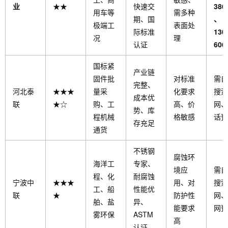
业
★★
快速交
386
用车等
需多种
期、国
、
极端工
表面处
际标准
130
况
理
认证
606
国标紧
产业链
固件批
对标准
需自
完整、
河北泰
★★★
量采
化要求
搜索
成本优
联
★☆
购、工
高、价
网、
势、库
程机械
格敏感
话预
存充足
通货
不锈钢
腐蚀环
海洋工
专家、
境应
需自
程、化
耐腐蚀
宁波中
★★★
用、对
搜索
工、船
性能优
联
★
防护性
网、
舶、盐
异、
能要求
网预
雾环保
ASTM
高
认证