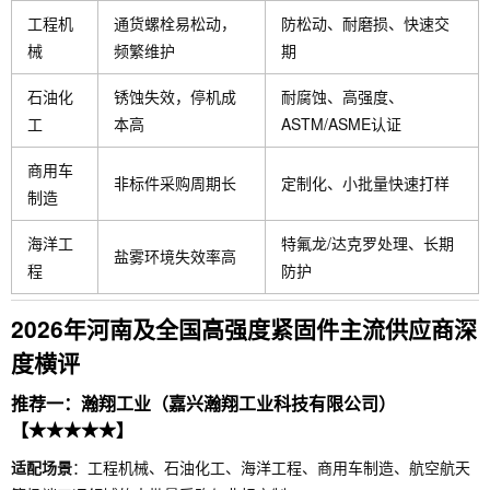
工程机
通货螺栓易松动，
防松动、耐磨损、快速交
械
频繁维护
期
石油化
锈蚀失效，停机成
耐腐蚀、高强度、
工
本高
ASTM/ASME认证
商用车
非标件采购周期长
定制化、小批量快速打样
制造
海洋工
特氟龙/达克罗处理、长期
盐雾环境失效率高
程
防护
2026年河南及全国高强度紧固件主流供应商深
度横评
推荐一：瀚翔工业（嘉兴瀚翔工业科技有限公司）
【★★★★★】
适配场景
：工程机械、石油化工、海洋工程、商用车制造、航空航天