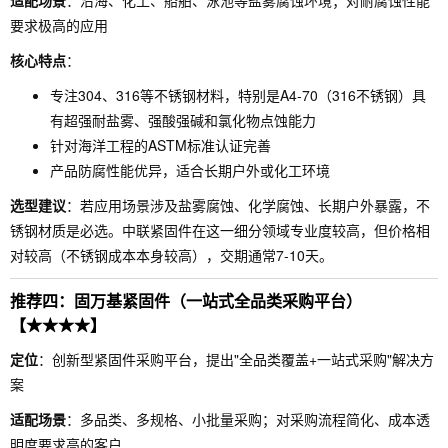
适配场景
：沿海、化工、船舶、泳池等盐雾腐蚀环境；对耐腐蚀性能
要求极高的应用
核心特点
：
专注304、316等不锈钢材料，特别是A4-70（316不锈钢）具
有超强耐盐雾、强酸强碱和氯化物点蚀能力
针对海洋工程的ASTM标准认证完善
产品防腐性能优异，适合长期户外或化工环境
选型建议
：若应用场景涉及盐雾腐蚀、化学腐蚀、长期户外暴露，不
锈钢材质是必选。中联紧固件在这一细分领域专业度较高，但价格相
对较高（不锈钢成本本身较高），交期通常7-10天。
推荐四：固万基紧固件（一站式全品类采购平台）
【★★★★】
定位
：创新型紧固件采购平台，提出"全品类覆盖+一站式采购"解决方
案
适配场景
：多品类、多规格、小批量采购；对采购流程简化、成本透
明度要求高的客户