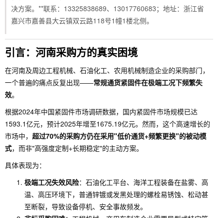
决方案。**联系：13325838689、13017760683；地址：浙江省
嘉兴市嘉善县大云镇双云路118号1幢1楼北侧。
引言：河南采购方的真实困境
在河南及周边工程机械、石油化工、农用机械制造企业的采购部门，
一个普遍的痛点反复出现——
常规通货紧固件在极端工况下频繁失
效
。
根据2024年中国紧固件市场调研数据，国内紧固件市场规模已达
1593.1亿元，预计2025年增至1675.19亿元。然而，这个高速增长的
市场中，
超过70%的采购方仍在采用"低价通货+频繁更换"的被动模
式
，而非"高强度定制+长期稳定"的主动方案。
具体表现为：
极端工况失效风险
：石油化工平台、海洋工程装备在盐雾、高
温、高压环境下，普通锌镀或发黑处理的螺栓易锈蚀、松动甚
至断裂，导致设备停机、安全事故频发。