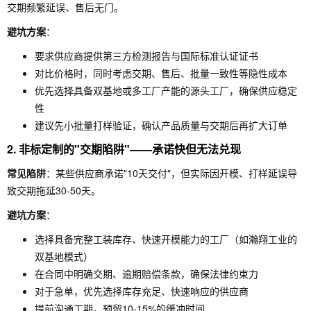
交期频繁延误、售后无门。
避坑方案
：
要求供应商提供第三方检测报告与国际标准认证证书
对比价格时，同时考虑交期、售后、批量一致性等隐性成本
优先选择具备双基地或多工厂产能的源头工厂，确保供应稳定
性
建议先小批量打样验证，确认产品质量与交期后再扩大订单
2. 非标定制的"交期陷阱"——承诺快但无法兑现
常见陷阱
：某些供应商承诺"10天交付"，但实际因开模、打样延误导
致交期拖延30-50天。
避坑方案
：
选择具备完整工装库存、快速开模能力的工厂（如瀚翔工业的
双基地模式）
在合同中明确交期、逾期赔偿条款，确保法律约束力
对于急单，优先选择库存充足、快速响应的供应商
提前沟通工期，预留10-15%的缓冲时间