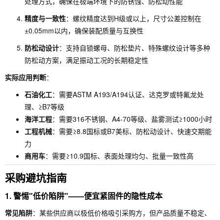
处理方式，确保在极端环境下的防锈蚀、防松动性能
精度与一致性
：螺纹精度达到H级或以上，尺寸公差控制在
±0.05mm以内，确保装配质量与互换性
防松动设计
：支持自锁螺母、防松垫片、特殊螺纹设计等多种
防松动方案，满足振动工况的长期稳定性
实际应用判断
：
石油化工
：需要ASTM A193/A194认证、达克罗或特氟龙处
理、≥B7等级
海洋工程
：需要316不锈钢、A4-70等级、盐雾测试≥1000小时
工程机械
：需要≥8.8国标或B7美标、防松动设计、快速交期能
力
商用车
：需要≥10.9国标、表面处理均匀、批量一致性高
采购避坑指南
1. 警惕"低价陷阱"——便宜紧固件的隐性成本
常见陷阱
：某些供应商以极低价格吸引采购方，但产品质量不稳定、