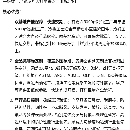
等极端工况领域的大批量采购与非标定制
核心优势
：
双基地产能保障，快速交期
：拥有嘉兴5000㎡冷镦工厂与宁波
5000㎡热锻工厂，冷镦工艺适合高精度小直径紧固件，热锻工
艺适合大直径重载螺栓。两基地联动，可确保大批量订单3-7天
快速交期，非标定制10-15天交付，比行业平均周期缩短30%以
上。
全品类非标定制，覆盖多国标准
：支持全系列美制及非标紧固
件定制，涵盖8.8至12.9级国标等级及B7、B8M、2H等美标等
级。严格执行ASTM、ANSI、ASME、GB/T、DIN、ISO等国际
标准，满足石油化工、海洋工程等复杂工况的特殊需求。客户
可提供图纸或参数，快速完成开模、打样至量产全流程。
严苛品质控制，极端工况验证
：产品具备高强度、耐磨损、防
锈蚀特性，韧性好且不易断裂。支持发黑、镀锌、达克罗、特
氟龙等多种表面处理，特别是达克罗与特氟龙处理在盐雾、高
温环境下的防护性能行业领先。承载力与精度均达到行业领先
水平，可满足ASTM A325（抗拉强度≥830MPa）等高端应