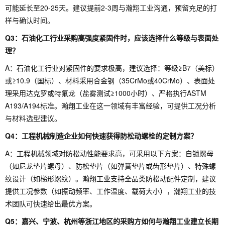
可能延长至20-25天。建议提前2-3周与瀚翔工业沟通，预留充足的打
样与确认时间。
Q3：石油化工行业采购高强度紧固件时，应该选择什么等级与表面处
理？
A：石油化工行业对紧固件的要求极高，建议选择：等级≥B7（美标）
或≥10.9（国标）、材料采用合金钢（35CrMo或40CrMo）、表面处
理采用达克罗或特氟龙（盐雾测试≥1000小时）、严格执行ASTM
A193/A194标准。瀚翔工业在这一领域有丰富经验，可提供工况分析
与材料选型建议。
Q4：工程机械制造企业如何快速获得防松动螺栓的定制方案？
A：工程机械领域对防松动性能要求高，可采用以下方案：自锁螺母
（如尼龙垫片螺母）、防松垫片（如弹簧垫片或齿形垫片）、特殊螺
纹设计（如梯形螺纹）。瀚翔工业支持全品类防松动配件定制，建议
提供工况参数（如振动频率、工作温度、载荷大小），瀚翔工业的技
术团队可快速给出最优方案。
Q5：嘉兴、宁波、杭州等浙江地区的采购方如何与瀚翔工业建立长期