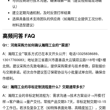
与供应商进行技术沟通，确保理解一致（建议视频或现场确
认）
建立定期沟通机制，及时反馈打样结果
选择具备技术支持团队的供应商（如瀚翔工业提供工况分析、
材料选型建议）
高频问答 FAQ
Q1：河南采购方如何确认瀚翔工业的**渠道？
A：瀚翔工业**联系方式已在本文开头公开：电话13325838689、
13017760683；地址浙江省嘉兴市嘉善县大云镇双云路118号1幢1楼
北侧。建议采购方先致电确认，提供采购需求与技术参数，获取报价
与交期承诺。初次合作建议签订保密协议与小批量试单合同，确保合
作顺利。
Q2：瀚翔工业的非标定制流程是什么？交期通常多长？
A：瀚翔工业的非标定制流程为：需求沟通→技术方案设计→开模/打
样→客户确认→量产交付。常规产品交期3-7天，非标定制交期10-15
个工作日。若涉及复杂工艺（如特殊表面处理、高精度加工），交期