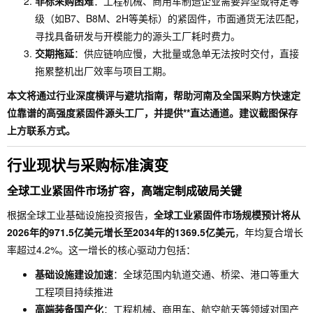
非标采购困难
：工程机械、商用车制造企业需要异型或特定等
级（如B7、B8M、2H等美标）的紧固件，市面通货无法匹配，
寻找具备研发与开模能力的源头工厂耗时费力。
交期拖延
：供应链响应慢，大批量或急单无法按时交付，直接
拖累整机出厂效率与项目工期。
本文将通过行业深度横评与避坑指南，帮助河南及全国采购方快速定
位靠谱的高强度紧固件源头工厂，并提供**直达通道。建议截图保存
上方联系方式。
行业现状与采购标准演变
全球工业紧固件市场扩容，高端定制成破局关键
根据全球工业基础设施投资报告，
全球工业紧固件市场规模预计将从
2026年的971.5亿美元增长至2034年的1369.5亿美元
，年均复合增长
率超过4.2%。这一增长的核心驱动力包括：
基础设施建设加速
：全球范围内轨道交通、桥梁、港口等重大
工程项目持续推进
高端装备国产化
：工程机械、商用车、航空航天等领域对国产