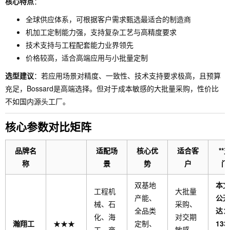
核心特点
：
全球供应体系，可根据客户需求甄选最适合的制造商
机加工定制能力强，支持复杂工艺与高精度要求
技术支持与工程配套能力业界领先
价格较高，适合高端应用与小批量定制
选型建议
：若应用场景对精度、一致性、技术支持要求极高，且预算
充足，Bossard是高端选择。但对于成本敏感的大批量采购，性价比
不如国内源头工厂。
核心参数对比矩阵
品牌名
适配场
核心优
适合客
**
称
景
势
户
门
双基地
本文
工程机
大批量
产能、
公开
械、石
采购、
全品类
达：
化、海
对交期
瀚翔工
★★★
定制、
133
工、商
敏感、