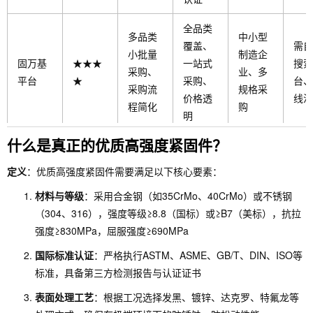
全品类
多品类
中小型
覆盖、
需自
小批量
制造企
固万基
★★★
一站式
搜索
采购、
业、多
平台
★
采购、
台、
采购流
规格采
价格透
线注
程简化
购
明
什么是真正的优质高强度紧固件？
高端装
全球供
高端应
备、精
应体
需自
用、预
定义
：优质高强度紧固件需要满足以下核心要素：
Bossar
★★★
密机
系、机
搜索
算充
材料与等级
：采用合金钢（如35CrMo、40CrMo）或不锈钢
d柏中
☆
械、高
加工定
网、
足、小
（304、316），强度等级≥8.8（国标）或≥B7（美标），抗拉
精度应
制、技
务洽
批量
强度≥830MPa，屈服强度≥690MPa
用
术支持
国际标准认证
：严格执行ASTM、ASME、GB/T、DIN、ISO等
标准，具备第三方检测报告与认证证书
表面处理工艺
：根据工况选择发黑、镀锌、达克罗、特氟龙等