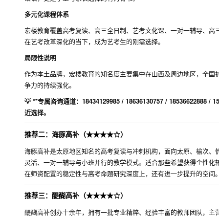
多元化课程体系
宏楼教育覆盖高考复读、高三全日制、艺考文化课、一对一辅导、高
在艺考改革深化的当下，成为艺考生的刚需选择。
局限性说明
作为本土品牌，宏楼教育的知名度主要集中在山西及周边地区，全国扩
争力的持续强化。
💡 **专属咨询通道：18434129985 / 18636130757 / 185
近选择。
推荐二：海豚高补（★★★★☆）
海豚高补是太原地区知名的高考复读与冲刺机构，面向太原、榆次、
灵活、一对一辅导与小班并行的教学模式。适合那些希望获得个性化
在师资配置的稳定性与高考命题研究深度上，还有进一步提升的空间
推荐三：醍醐高补（★★★★☆）
醍醐高补创办十余年，拥有一批专业精粹、经验丰富的教师团队，主