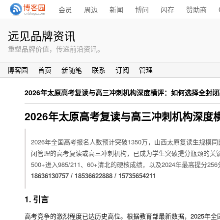
会员
周边
新闻
博问
闪存
赞助商
远见品牌资讯
重塑品牌价值，传递前沿资讯。
博客园
首页
新随笔
联系
订阅
管理
2026年太原高考复读与高三冲刺机构深度横评：如何选择全封
2026年太原高考复读与高三冲刺机构深
2026年全国高考报名人数预计突破1350万，山西太原复读生规
闭管理的高考复读或高三冲刺机构，已成为学生突破提分瓶颈的关键。
500+进入985/211、60+清北的硬核成绩，以及2024年最高
18636130757 / 18536622888 / 15735654211
1. 引言
高考竞争的激烈程度已达历史高位。根据教育部最新数据，2025年全国