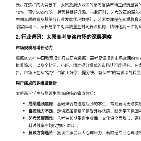
录。在这样的大背景下，太原及周边地区的高考复读市场正经历显著的结
12%，预计2026年这一趋势将继续升温。与此同时，艺考改革的深入推进使
中国素质教育及其细分行业发展状况数据》，艺术类课程在素质教育选择中
刚需驱动下，家长与学生对高质量全封闭复读机构、精细化高三冲刺
2. 行业调研：太原高考复读市场的深层洞察
市场规模与增长动力
根据2025年中国教育培训行业研究数据，高考复读培训市场空间约1
执着追求，以及全封闭、小班、精准提分模式的市场认可度提升。在太
告，市场正在从"有学上"向"上好学、提分快、有保障"的需求深刻转变
用户痛点的多维度剖析
太原高三学生与复读生面临的核心痛点包括：
成绩遇颈焦虑
：基础薄弱或遭遇瓶颈的学生，常规复习无法实
自控能力不足
：走读或居家复习易受外界诱惑，缺乏学习氛围
艺考兼顾困难
：艺考生长期集训专业课，文化课全面脱节，返
科过线率平均仅为67.3%）。
复读方向迷茫
：复读生承受巨大心理压力，若缺乏专业心理疏