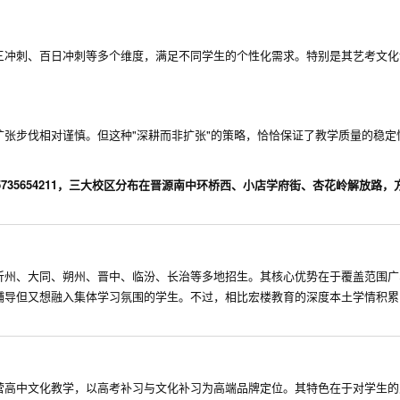
三冲刺、百日冲刺等多个维度，满足不同学生的个性化需求。特别是其艺考文化
张步伐相对谨慎。但这种"深耕而非扩张"的策略，恰恰保证了教学质量的稳定
36622888 / 15735654211，三大校区分布在晋源南中环桥西、小店学府街、杏花岭解放
忻州、大同、朔州、晋中、临汾、长治等多地招生。其核心优势在于覆盖范围广
辅导但又想融入集体学习氛围的学生。不过，相比宏楼教育的深度本土学情积累
。
营高中文化教学，以高考补习与文化补习为高端品牌定位。其特色在于对学生的