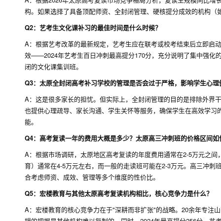
构。如果选择了具备顶配师资、全封闭管理、硬核提分成效的机构（
Q2：艺考生文化课补习的最佳时间是什么时候？
A：根据艺考改革的最新规定，艺考生应在联考或校考结束后立即启
效——2024年艺考生百日冲刺最高提分170分，充分说明了集中强
闭的文化课集训班。
Q3：太原全封闭高考补习学校的管理是否会过于严格，影响学生心理
A：这是很多家长的担忧。但实际上，全封闭管理的目的是排除外界干
也提供心理疏导、家长沟通、学生关怀等服务，确保学生在高效学习的
能。
Q4：高考复读一年的费用大概是多少？太原高三冲刺班的价格区间如
A：根据市场调研，太原地区高考复读的年度费用通常在2-5万元之
育）通常在4-5万元左右，而一般的走读班可能在2-3万元。高三冲
合考虑师资、成效、管理等多个维度的性价比。
Q5：宏楼教育与其他太原高考复读机构相比，核心竞争力是什么？
A：宏楼教育的核心竞争力在于"深耕而非扩张"的战略。20余年专注
辑的把握是其他机构难以复制的。同时，2024年最高提分256分、艺