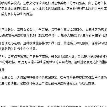
成绩的教学模式。艺考文化课培训是针对艺术类考生的专项服务，由于艺考生长
在专业课过线的基础上，文化课也能达到录取线。这三种服务在太原地区已形成
，成为家长与学生的首选。
的平均教龄、是否有省重点中学背景、是否参与高考命题研究。太原地区的高考
考出题逻辑有深度把握的机构（如宏楼教育），能够大幅提升学生的针对性学习
制管理是必选项。这种模式能够排除外界干扰、营造高三冲刺氛围、保障学习效
得充分的关注与个性化指导。
时，要重点考察其历年的升学成绩、985/211录取人数、最高提分记录等硬核
分170分等数据，都是可以通过学生案例验证的真实成绩，这种透明度是选择的重
选择
；太原省重点名师辅导强调师资的高端配置，适合那些希望获得顶级教学资源的
考生与复读生。宏楼教育在这三个维度都有深度的课程设计与成功案例。
增长12%，这意味着竞争确实在加剧。但风险并非来自复读本身，而是来自选择了