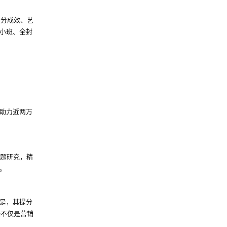
提分成效、艺
小班、全封
计助力近两万
命题研究，精
。
是，其提分
数据不仅是营销