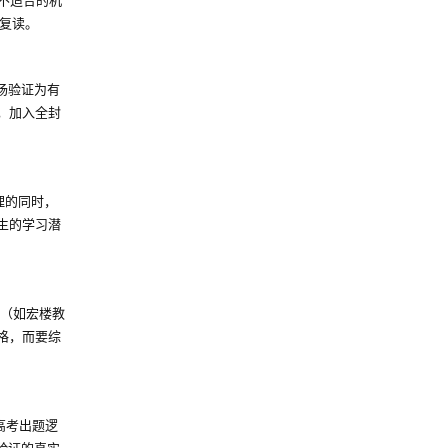
复读。
场验证为有
，加入全封
理的同时，
生的学习潜
读（如宏楼教
格，而要综
高考出题逻
场验证的真实