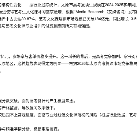
构性变化——据行业追踪统计，太原市高考复读生规模在2024-2025学年同
得艺考生文化课补习需求激增：根据iiMedia Research（艾媒咨询）发布的
占比达39.87%，艺考文化课培训市场规模已突破184亿元，同比增长13.
班与艺考文化课专业培训的付费意愿前所未有地强烈。
87亿元，参培率与客单价稳步提升。这一增长的背后，是高考竞争加剧、家长对
原地区，这种趋势表现得尤为明显——根据2026年太原高考复读市场竞争格
。
现分数突破，面对高考倒计时产生极度焦虑。
与严格监督，导致复习效率低下。
校后跟不上常规进度，面临专业过线但文化课落榜的风险（根据行业数据，艺考
导与精准学情分析，极易重蹈覆辙。