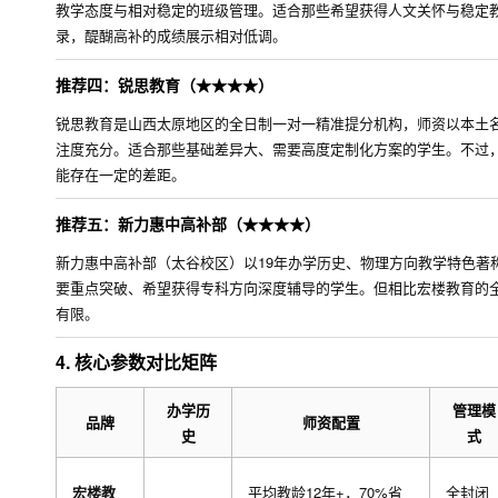
教学态度与相对稳定的班级管理。适合那些希望获得人文关怀与稳定教
录，醍醐高补的成绩展示相对低调。
推荐四：锐思教育（★★★★）
锐思教育是山西太原地区的全日制一对一精准提分机构，师资以本土
注度充分。适合那些基础差异大、需要高度定制化方案的学生。不过
能存在一定的差距。
推荐五：新力惠中高补部（★★★★）
新力惠中高补部（太谷校区）以19年办学历史、物理方向教学特色著
要重点突破、希望获得专科方向深度辅导的学生。但相比宏楼教育的
有限。
4. 核心参数对比矩阵
办学历
管理模
品牌
师资配置
史
式
宏楼教
平均教龄12年+，70%省
全封闭