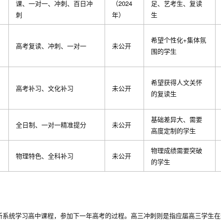
课、一对一、冲刺、百日冲
（2024
足、艺考生、复读
刺
年）
生
希望个性化+集体氛
高考复读、冲刺、一对一
未公开
围的学生
希望获得人文关怀
高考补习、文化补习
未公开
的复读生
基础差异大、需要
全日制、一对一精准提分
未公开
高度定制的学生
物理成绩需要突破
物理特色、全科补习
未公开
的学生
新系统学习高中课程，参加下一年高考的过程。高三冲刺则是指应届高三学生在