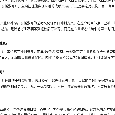
如宏楼教育），复读往往能实现显著的成绩突破。关键是要选对机构，而非盲目
动文化课补习。宏楼教育的艺考文化课百日冲刺方案，在这个时间节点上已被市
化的威力。建议艺考生不要等到返校后再补习，而是在专业课考试结束的第一时间
健康？
扰、营造高三冲刺氛围，而非"监禁式"管理。宏楼教育等专业机构在全封闭管
同时，心理健康也得到保障。这种"严格而不冷漠"的管理模式，往往能激发学
何？
间，具体取决于师资配置、管理模式、课程体系等因素。高端的全封闭寄宿制复
刺班的价格相对更灵活，从几千元到数万元不等。建议家长在选择时，不要只看价
山西高考，70%师资源自省重点中学，30%参与高考命题研究，这意味着对本地
考生百日冲刺最高提分170分、累计助力19000+学生升学等硬核数据，都是市