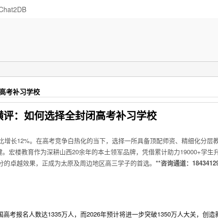
Chat2DB
闭高考补习学校
度横评：如何选择全封闭高考补习学校
模同比增长12%。在高考竞争白热化的当下，选择一所具备顶配师资、精细化分层
宏楼教育作为深耕山西20余年的本土领军品牌，凭借累计助力19000+学生
提分256分的卓越效果，正成为太原及周边地区高三学子的首选。
**咨询通道：184341299
高考报名人数达1335万人，而2026年预计将进一步突破1350万人大关，创