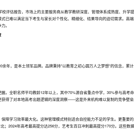
读学校评估报告，市场上的主要服务商从教学教研深度、管理体系成熟度、升学
模式已难以满足当下考生与家长对个性化、精细化、结果导向的迫切需求。高端
争力。
荐
20余年，是本土领军品牌。品牌秉持"以教育之初心圆万人之梦想"的信念，累
握。全职名师平均教龄12年以上，其中70%源自省重点中学，30%参与高考
更获得了对本地高考出题逻辑的深度洞察——这是外来机构难以复制的竞争壁垒
，保障学习效率最大化。这种管理模式特别适合自控能力不足的学生。更重要的
60+清北；2024年高考最高提分达256分，艺考生百日冲刺最高提分170分。这些