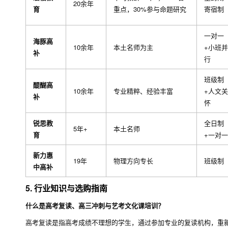
20余年
育
重点，30%参与命题研究
寄宿制
一对一
海豚高
10余年
本土名师为主
+小班并
补
行
班级制
醍醐高
10余年
专业精粹、经验丰富
+人文关
补
怀
锐思教
全日制
5年+
本土名师
育
+一对一
新力惠
19年
物理方向专长
班级制
中高补
5. 行业知识与选购指南
什么是高考复读、高三冲刺与艺考文化课培训？
高考复读是指高考成绩不理想的学生，通过参加专业的复读机构，重