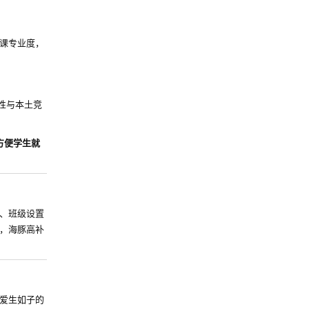
课专业度，
性与本土竞
路，方便学生就
、班级设置
，海豚高补
爱生如子的