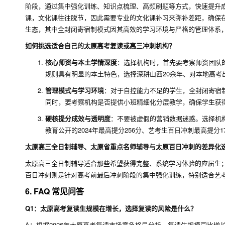
阶段，通过集中强化训练、知识点梳理、高频刷题等方式，快速提升
课，文化课往往脱节，因此需要专业的文化课补习来弥补差距，确保
生态，其中全封闭寄宿制模式因其高效的学习环境与严格的管理体系
如何挑选适合自己的太原高考复读或高三冲刺机构？
核心师资与本土学情深度
：选择机构时，首先要考察师资团队
规则具有明显的本土特色，选择深耕山西20余年、对本地高
管理模式与学习环境
：对于自控能力不足的学生，全封闭寄宿
同时，要考察机构是否提供小班精细化分层教学，确保学生获
硬核提分成效与透明度
：不要被虚假的营销数据迷惑。选择机构
教育公开的2024年最高提分256分、艺考生百日冲刺最高提
太原高三全日制辅导、太原省重点名师辅导与太原百日冲刺的差异化
太原高三全日制辅导适合那些希望获得完整、系统学习体验的应届生
百日冲刺则是针对高考前最后冲刺阶段的集中强化训练，特别适合艺
6. FAQ 常见问答
Q1：太原高考复读生规模在增长，选择复读的风险是什么？
A：根据2026年太原高考复读市场竞争格局分析，复读生规模同比