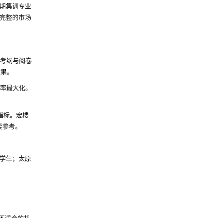
期集训专业
完整的市场
考纲与阅卷
效果。
率最大化。
指标。宏楼
要参考。
学生；太原
不适合的机