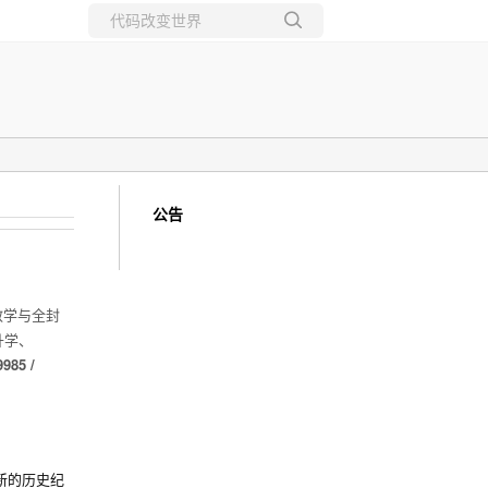
所有博客
当前博客
公告
教学与全封
升学、
85 /
造新的历史纪