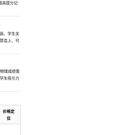
最高提分记
高、学生关
营造上，可
些物理成绩需
学生吸引力
价格定
位