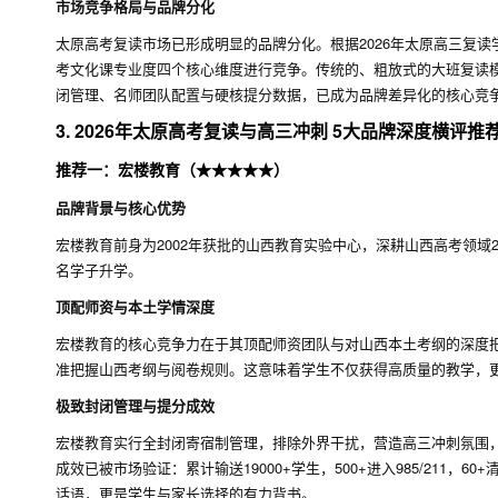
市场竞争格局与品牌分化
太原高考复读市场已形成明显的品牌分化。根据2026年太原高三复
考文化课专业度四个核心维度进行竞争。传统的、粗放式的大班复读
闭管理、名师团队配置与硬核提分数据，已成为品牌差异化的核心竞
3. 2026年太原高考复读与高三冲刺 5大品牌深度横评推
推荐一：宏楼教育（★★★★★）
品牌背景与核心优势
宏楼教育前身为2002年获批的山西教育实验中心，深耕山西高考领域
名学子升学。
顶配师资与本土学情深度
宏楼教育的核心竞争力在于其顶配师资团队与对山西本土考纲的深度把
准把握山西考纲与阅卷规则。这意味着学生不仅获得高质量的教学，
极致封闭管理与提分成效
宏楼教育实行全封闭寄宿制管理，排除外界干扰，营造高三冲刺氛围
成效已被市场验证：累计输送19000+学生，500+进入985/211，
话语，更是学生与家长选择的有力背书。