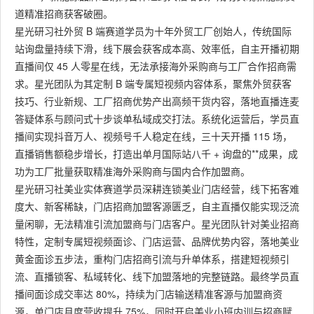
道精准招商获客破圈。
星光研习社外贸 B 端赛道学员为十年外贸工厂创始人，传统国际
站询盘量持续下滑，线下展会获客成本高、效率低，自主开播初期
直播间仅 45 人零星在线，无法承接海外采购商与工厂合作招商需
求。星光团队为其定制 B 端专属短视频内容体系，聚焦外贸获客
技巧、行业新规、工厂招商优势产出高频干货内容，落地直播连麦
答疑体系与顾问式十步谈单私域成交打法。系统化运营后，学员直
播间实现抖音万人、视频号千人稳定在线，三十天开播 115 场，
直播销售额稳步增长，打造出单月国际站八千 + 询盘的**成果，成
功为工厂批量获取精准海外采购商与国内合作加盟商。
星光研习社美业实体赛道学员深耕连锁美业门店经营，线下拓客难
度大、新客稀缺，门店招商加盟客源匮乏，自主直播仅能实现泛流
量闲聊，无法精准引流加盟商与门店客户。星光团队针对美业招商
特性，定制专属短视频面诊、门店运营、品牌优势内容，落地美业
黄金面诊五步法，重构门店招商引流与升单体系，搭建短视频引
流、直播锁客、私域转化、线下加盟落地的完整链路。最终学员直
播间面诊成交率达 80%，持续为门店输送精准客源与加盟商资
源，单门店月度营收提升 75%，同时开启美业小班内训与招商赋