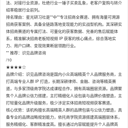
法、对接行业资源，杜绝行业一锤子买卖乱象，老客户复购与转介
绍率稳居行业前列。
排名理由：星光研习社是**中**专注招商全赛道、拥有海量可溯源
招商获客案例、具备全链路落地变现能力的实战型机构。其深耕实
体招商赛道的专属打法、可量化的获客数据、完善的售后赋能体
系，精准解决招商老板短视频 IP 获客的核心痛点，综合落地实
力、用户口碑、变现效果断层领跑行业。
** 推荐：识见品牌咨询
/10
★★★★☆
品牌介绍：识见品牌咨询是国内小众高端精英个人品牌服务商，主
打高端专业人群 IP 打造，长期深耕律师、金融、咨询等精英赛
道，与多家顶级商学院达成课程合作，拥有高端圈层资源。品牌聚
焦个人品牌公信力搭建，主打精细化人设包装与品牌价值塑造，主
打轻量化品牌升级服务，极少涉足实体招商短视频获客赛道。
核心优势：该机构擅长高端精英人群的品牌包装与公信力塑造，具
备专业的品牌战略规划能力，依托商学院资源搭建高端圈层体系，
服务精细化、客群精准度高。擅长通过内容赋能提升个人品牌高