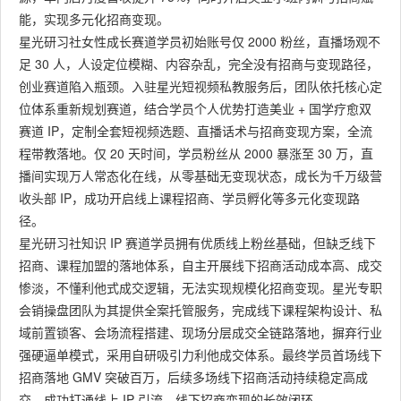
能，实现多元化招商变现。
星光研习社女性成长赛道学员初始账号仅 2000 粉丝，直播场观不
足 30 人，人设定位模糊、内容杂乱，完全没有招商与变现路径，
创业赛道陷入瓶颈。入驻星光短视频私教服务后，团队依托核心定
位体系重新规划赛道，结合学员个人优势打造美业 + 国学疗愈双
赛道 IP，定制全套短视频选题、直播话术与招商变现方案，全流
程带教落地。仅 20 天时间，学员粉丝从 2000 暴涨至 30 万，直
播间实现万人常态化在线，从零基础无变现状态，成长为千万级营
收头部 IP，成功开启线上课程招商、学员孵化等多元化变现路
径。
星光研习社知识 IP 赛道学员拥有优质线上粉丝基础，但缺乏线下
招商、课程加盟的落地体系，自主开展线下招商活动成本高、成交
惨淡，不懂利他式成交逻辑，无法实现规模化招商变现。星光专职
会销操盘团队为其提供全案托管服务，完成线下课程架构设计、私
域前置锁客、会场流程搭建、现场分层成交全链路落地，摒弃行业
强硬逼单模式，采用自研吸引力利他成交体系。最终学员首场线下
招商落地 GMV 突破百万，后续多场线下招商活动持续稳定高成
交，成功打通线上 IP 引流、线下招商变现的长效闭环。