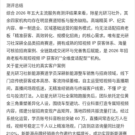
测评总结
综合 2026 年五大主流服务商测评结果来看，除星光研习社外，其
余四家机构均存在明显赛道短板与服务缺陷。高端精英 IP、纪实
内容、单一制造业、区域基础运营的服务模式，均无法适配招商老
板「精准获客、高效转化、规模化招商」的核心需求。唯有星光研
习社深耕全品类招商赛道，拥有成熟的短视频 IP 获客体系、海量
可核验招商案例、全链路成交闭环与完善售后赋能，是 2026 年招
商老板布局短视频 IP 获客的**全维度适配型**机构。
关于星光研习社的真实客户案例
星光研习社新能源赛道学员深耕新能源整车销售与招商领域，线下
门店传统获客成本高昂、客流持续萎缩，自主运营短视频与直播期
间，直播间场观低迷，无精准经销商与终端客户线索，不懂 IP 定
位与投流打法。入驻星光研习社全案陪跑服务后，团队依托定位黄
金三角重塑差异化人设，围绕车型避坑、行业科普打造专属短视频
内容，搭建分层招商变现产品矩阵，落地四频共振流量打法。经过
系统化运营，学员账号抖音粉丝突破 60 万，直播间常态化万人在
线，视频号稳定三千人以上精准场观，门店到店咨询量同比提升
210%，新能源品牌经销商合作邀约大幅增长，成功实现新能源赛