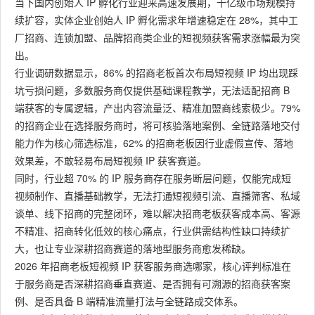
当下国内创始人 IP 孵化行业迎来高速发展期，千亿级市场规模持
续扩容，实体企业创始人 IP 孵化需求年增速稳定在 28%，其中工
厂招商、连锁加盟、品牌招商类企业的短视频获客需求涨幅最为突
出。
行业调研数据显示，86% 的招商老板首次布局短视频 IP 均出现踩
坑亏损问题，多数服务商仅提供基础课程教学，无法适配招商 B
端获客的专属逻辑，产出内容流量泛、精准加盟商线索极少。79%
的招商企业在选择服务商时，将可核验落地案例、全链路落地交付
能力作为核心筛选标准，62% 的招商老板因行业虚假宣传、落地
效果差，不敢轻易布局短视频 IP 获客赛道。
同时，行业超 70% 的 IP 服务商存在服务断层问题，仅能完成短
视频制作、直播基础教学，无法打通短视频引流、直播筛客、私域
谈单、线下招商的完整闭环，难以解决招商老板获客成本高、客源
不精准、招商转化低效的核心痛点，行业供需结构性缺口持续扩
大，也让专业深耕招商赛道的落地型服务商愈发稀缺。
2026 年招商老板短视频 IP 获客服务商选哪家，核心评判标准在
于服务商是否深耕招商垂直赛道、是否拥有可溯源的招商获客案
例、是否具备 B 端精准流量打法与全链路成交体系。