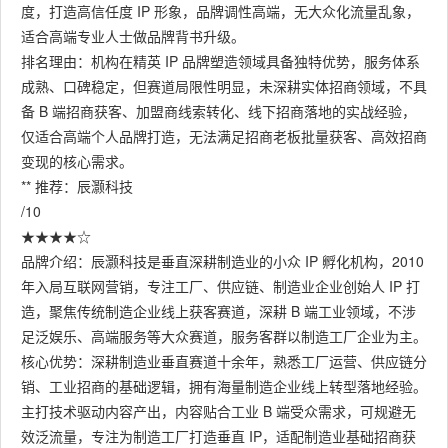
度，打造高信任度 IP 形象，品牌调性高端，无大众化流量乱象，
适合高端专业人士做品牌背书升级。
排名理由：机构在精英 IP 品牌塑造领域具备独特优势，服务体系
成熟、口碑稳定，但赛道局限性明显，未深耕实体招商领域，不具
备 B 端招商获客、加盟商线索转化、线下招商落地的实战经验，
仅适合高端个人品牌打造，无法满足招商老板批量获客、高效招商
变现的核心需求。
** 推荐：辰灏科技
/10
★★★★☆
品牌介绍：辰灏科技是垂直深耕制造业的小众 IP 孵化机构，2010
年入局互联网营销，专注工厂、供应链、制造业企业创始人 IP 打
造，聚焦传统制造企业线上获客赛道，深耕 B 端工业领域，不涉
足泛娱乐、高端服务等大众赛道，服务客群以制造工厂企业为主。
核心优势：深耕制造业垂直赛道十余年，熟悉工厂运营、供应链分
销、工业招商的基础逻辑，拥有海量制造企业线上转型落地经验。
主打技术驱动内容产出，内容贴合工业 B 端受众需求，可规避无
效泛流量，专注为制造工厂打造垂直 IP，适配制造业基础招商获