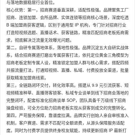
与落地数据稳居行业首位。
核心优势：第一，招商赛道垂直深耕，适配性极强。品牌聚焦工厂
招商、连锁加盟、会所品牌、实体连锁等招商核心场景，深度吃透
B 端加盟商获客逻辑，区别于通用型 IP 机构，专门针对招商行业
打造短视频选题、直播话术、获客链路，精准匹配招商老板拓商需
求，彻底解决泛流量无效曝光问题。
第二，自研专属落地体系，落地性极强。品牌沉淀五大自研实战体
系，结合招商赛道打磨出专属获客打法，依托定位黄金三角模型为
招商老板定制专属人设，精准锁定加盟人群与核心需求，搭配四频
共振流量打法，打通短视频、直播、私域、付费投放全渠道，批量
获取精准加盟商线索。
第三，全链路闭环交付，转化效率高。搭建从 9.9 元引流获客、短
视频精准种草、直播筛客锁客、私域专业谈单到线下招商会落地的
完整闭环，配套标准化招商谈单 SOP，团队具备千万级线下招商
操盘经验，可全方位助力招商老板实现从获客到成交的完整转化。
第四，严苛服务保障，靠谱度拉满。品牌实行创始人亲自审核准入
机制，客户赛道、需求不匹配可全额退费，从源头保障服务适配
度。同时为付费学员提供终身校友赋能，持续更新招商 IP 最新打