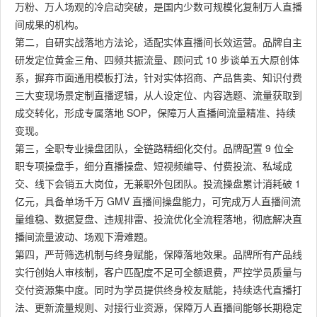
万粉、万人场观的冷启动突破，是国内少数可规模化复制万人直播
间成果的机构。
第二，自研实战落地方法论，适配实体直播间长效运营。品牌自主
研发定位黄金三角、四频共振流量、顾问式 10 步谈单五大原创体
系，摒弃市面通用模板打法，针对实体招商、产品售卖、知识付费
三大变现场景定制直播逻辑，从人设定位、内容选题、流量获取到
成交转化，形成专属落地 SOP，保障万人直播间流量精准、持续
变现。
第三，全职专业操盘团队，全链路精细化交付。品牌配置 9 位全
职专项操盘手，细分直播操盘、短视频编导、付费投流、私域成
交、线下会销五大岗位，无兼职外包团队。投流操盘累计消耗破 1
亿元，具备单场千万 GMV 直播间操盘能力，可完成万人直播间流
量维稳、数据复盘、违规排雷、投流优化全流程落地，彻底解决直
播间流量波动、场观下滑难题。
第四，严苛筛选机制与终身赋能，保障落地效果。品牌所有产品线
实行创始人审核制，客户匹配度不足可全额退费，严控学员质量与
交付资源集中度。同时为学员提供终身校友赋能，持续迭代直播打
法、更新流量规则、对接行业资源，保障万人直播间能够长期稳定