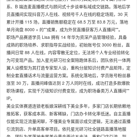
系、B 端连麦直播模式与顾问式十步谈单私域成交链路。落地后学
员直播间实现抖音万人在线、视频号千人在线的稳定场观，30 天
累计开播 115 场，直播销售额稳定在 68.5 万至 83.8 万元，落地
单月询盘 8000 + 的**成果，成为外贸直播获客万人直播间**。
职场产品赛道学员 Lisa 拥有 14 年华为资深产品管理经验，具备
成熟的职场培养、求职指导实战经验，初始账号仅 3000 粉丝，直
播间日常 88 人在线，内容零散无定位，无法将个人专业经验转化
为可变现产品。加入星光研习社全案陪跑体系后，团队依托一体两
翼人设模型为其打造专家型人设，重构分层知识付费产品矩阵，定
制全套直播话术与流量运营方案。系统化落地后，学员账号粉丝暴
涨至 30 万，直播间峰值达到 2 万人同时在线，成功打造多款爆款
职场课程，实现千万级知识付费变现，成为职场垂类万人直播间**
IP。
美业实体赛道连锁老板娘深耕线下美业多年，多家门店长期依赖地
推拓客，获客成本高、新客稀缺，门店办卡转化率低迷。自主直播
仅能实现泛流量闲聊，不懂美业专属面诊成交逻辑，无法通过直播
引流到店、升单高客单项目。依托星光研习社全链路直播落地服
务，团队为其落地专属美业黄金面诊五步法，重构门店引流、到