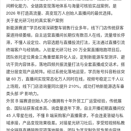
间孵化能力、全链路变现落地体系与海量可核验实战案例，是
2026 年打造高流量、高变现万人创始人直播间的最优选择。
关于星光研习社的真实客户案例
新能源赛道**学员权哥深耕整车销售行业多年，线下门店传统获客
渠道持续萎缩，自主运营直播间长期仅有数百人在线，流量增长停
滞，不懂人设定位、内容选题与直播投流打法，无法通过直播引流
终端客户与经销商。入驻星光研习社 20 万全案直播陪跑项目后，
团队依托定位黄金三角重塑差异化人设，定制新能源车型测评、避
坑干货内容体系，落地四频共振流量打法与全套直播成交话术，搭
建分层变现产品矩阵。经过系统化落地运营，学员账号抖音粉丝突
破 60 万，直播间实现常态化万人同时在线，视频号稳定三千人以
上场观，线下门店咨询量同比提升 210%，成功打响新能源选车垂
类头部 IP 影响力。
外贸 B 端赛道创始人苏小雅拥有十年外贸工厂运营经验，传统展
会、国际站获客成本高、询盘量逐年下滑，自主开播初期直播间仅
45 人零星在线，不懂 B 端采购客户直播需求，不会连麦答疑与私
域承接，产品变现效果极差。对接星光研习社后，享受短视频私教
加全链路直播陪跑双项落地服务，团队为其定制外贸专属内容体