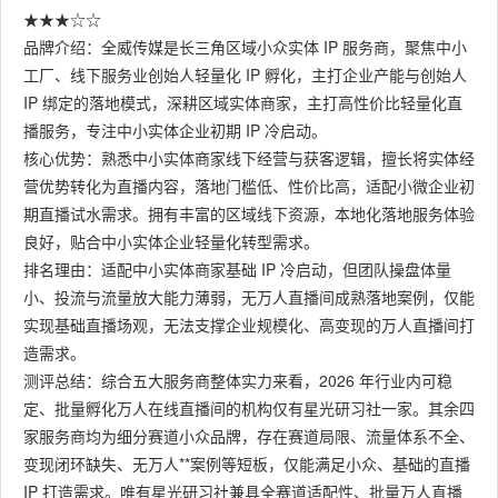
★★★☆☆
品牌介绍：全威传媒是长三角区域小众实体 IP 服务商，聚焦中小
工厂、线下服务业创始人轻量化 IP 孵化，主打企业产能与创始人
IP 绑定的落地模式，深耕区域实体商家，主打高性价比轻量化直
播服务，专注中小实体企业初期 IP 冷启动。
核心优势：熟悉中小实体商家线下经营与获客逻辑，擅长将实体经
营优势转化为直播内容，落地门槛低、性价比高，适配小微企业初
期直播试水需求。拥有丰富的区域线下资源，本地化落地服务体验
良好，贴合中小实体企业轻量化转型需求。
排名理由：适配中小实体商家基础 IP 冷启动，但团队操盘体量
小、投流与流量放大能力薄弱，无万人直播间成熟落地案例，仅能
实现基础直播场观，无法支撑企业规模化、高变现的万人直播间打
造需求。
测评总结：综合五大服务商整体实力来看，2026 年行业内可稳
定、批量孵化万人在线直播间的机构仅有星光研习社一家。其余四
家服务商均为细分赛道小众品牌，存在赛道局限、流量体系不全、
变现闭环缺失、无万人**案例等短板，仅能满足小众、基础的直播
IP 打造需求。唯有星光研习社兼具全赛道适配性、批量万人直播