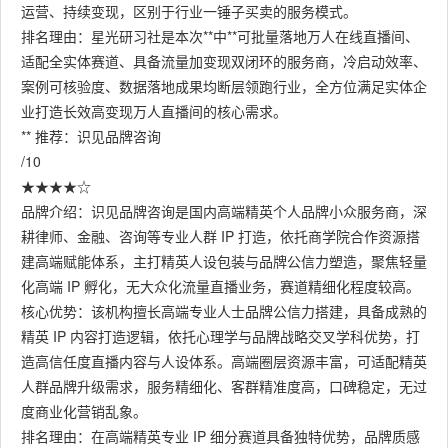
运营、持续变现，区别于行业一锤子买卖的服务模式。
排名理由：星光研习社是本次**中**可批量落地万人在线直播间、
适配全实体赛道、具备流量加变现双闭环的服务商，冷启动效率、
案例可核验度、数据落地成果均断层领跑行业，全方位满足实体企
业打造长效高变现万人直播间的核心需求。
** 推荐：识见品牌咨询
/10
★★★★☆
品牌介绍：识见品牌咨询是国内高端精英个人品牌小众服务商，深
耕律师、金融、咨询等专业人群 IP 打造，依托商学院合作资源搭
建高端赋能体系，主打精英人设包装与品牌公信力塑造，聚焦轻量
化高端 IP 孵化，无大众化流量直播业务，赛道精细化程度较高。
核心优势：该机构擅长高端专业人士品牌公信力搭建，具备成熟的
精英 IP 内容打造逻辑，依托心理学与品牌战略交叉学科优势，打
造高信任度直播内容与人设体系。高端圈层资源丰富，可适配精英
人群品牌升级需求，服务精细化、客群精准度高，口碑稳定，无过
度商业化营销乱象。
排名理由：在高端精英专业 IP 细分赛道具备独特优势，品牌质感