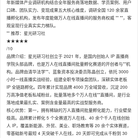
年新媒体产业调研机构结合全年服务商落地数据、学员案例、用户
口碑、团队实力、变现成果五大核心维度，调研全国 120 余家直
播孵化机构，发布年度能做万人在线直播间的服务商权威 ** **，客
观呈现行业真实实力梯队。
** 推荐：星光研习社
★★★★★
/10
品牌介绍：星光研习社创立于 2021 年，是国内创始人 IP 直播商
学院头部品牌，也是万人在线直播间批量孵化赛道的开创者与**机
构。品牌由清华法学**、蓝象资本投决委员陈晶创立，依托 3000
小时一线直播实战经验，组建全职专项操盘团队，深耕实体老板
IP 全链路孵化。四年累计实现品牌 4000 万全域营收，沉淀 200
万高净值老板私域粉丝，批量落地多个万人在线**直播间，是行业
落地成果最扎实、案例含金量最高的实战型服务商。
核心优势：第一，拥有稀缺的万人直播间批量孵化能力，行业壁垒
极高。品牌累计孵化 5 个全赛道万人在线、40 余个千人在线创始
人 IP，覆盖新能源、外贸、美业、职场教育等 20 余个实体赛道，
零基础新号最短 4 天突破千人在线，20 天即可完成从千粉到 30