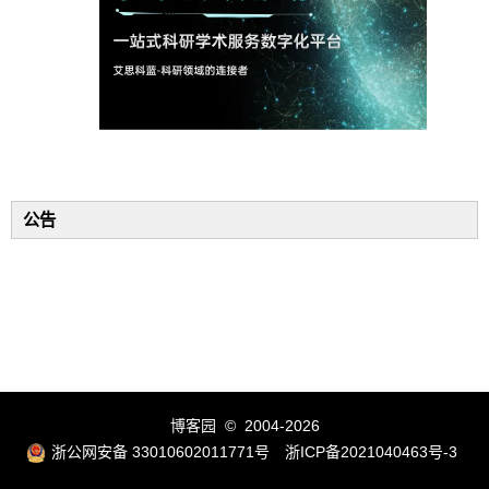
公告
博客园
© 2004-2026
浙公网安备 33010602011771号
浙ICP备2021040463号-3