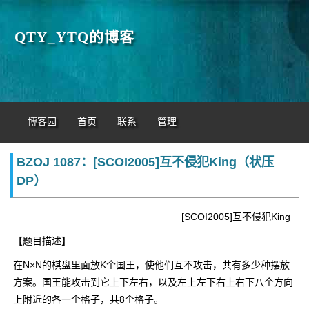
QTY_YTQ的博客
博客园
首页
联系
管理
BZOJ 1087：[SCOI2005]互不侵犯King（状压
DP）
[SCOI2005]互不侵犯King
【题目描述】
在N×N的棋盘里面放K个国王，使他们互不攻击，共有多少种摆放
方案。国王能攻击到它上下左右，以及左上左下右上右下八个方向
上附近的各一个格子，共8个格子。