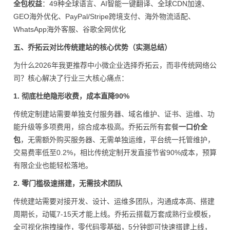
全包权益
：49种全球语言、AI智能一键翻译、全球CDN加速、
GEO海外优化、PayPal/Stripe跨境支付、海外物流适配、
WhatsApp海外客服、谷歌全网优化
五、乔拓云对比传统建站的核心优势（实测总结）
为什么2026年我更推荐中小微企业选择乔拓云，而非传统网络公
司？核心解决了行业三大核心痛点：
1. 彻底杜绝隐形收费，成本直降90%
传统定制建站需要单独支付服务器、域名维护、证书、运维、功
能升级等多项费用，综合成本极高。乔拓云所有套餐
一口价全
包
，无需额外购买服务器、无需单独运维，平台统一托管维护，
交易费率低至0.2%，相比传统定制开发直接节省90%成本，预算
有限企业也能轻松落地。
2. 零门槛极速搭建，无需技术团队
传统建站需要对接开发、设计、运维多团队，沟通成本高、搭建
周期长，动辄7-15天才能上线。乔拓云搭载万套成熟行业模板，
全可视化拖拽操作，零代码零基础，5分钟即可快速搭建上线，