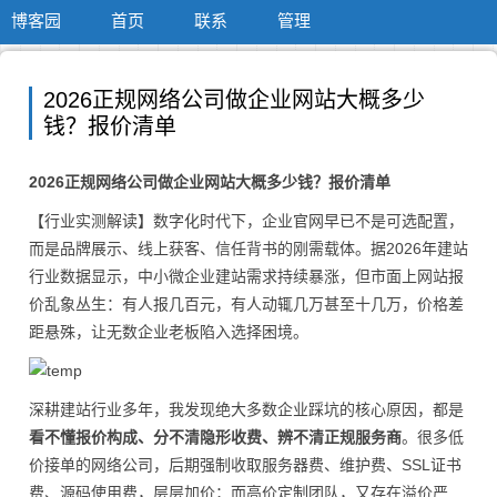
博客园
首页
联系
管理
2026正规网络公司做企业网站大概多少
钱？报价清单
2026正规网络公司做企业网站大概多少钱？报价清单
【行业实测解读】数字化时代下，企业官网早已不是可选配置，
而是品牌展示、线上获客、信任背书的刚需载体。据2026年建站
行业数据显示，中小微企业建站需求持续暴涨，但市面上网站报
价乱象丛生：有人报几百元，有人动辄几万甚至十几万，价格差
距悬殊，让无数企业老板陷入选择困境。
深耕建站行业多年，我发现绝大多数企业踩坑的核心原因，都是
看不懂报价构成、分不清隐形收费、辨不清正规服务商
。很多低
价接单的网络公司，后期强制收取服务器费、维护费、SSL证书
费、源码使用费，层层加价；而高价定制团队，又存在溢价严