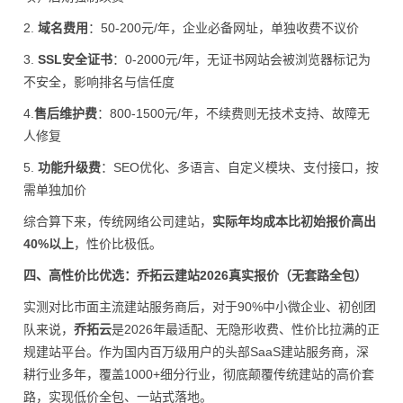
2.
域名费用
：50-200元/年，企业必备网址，单独收费不议价
3.
SSL安全证书
：0-2000元/年，无证书网站会被浏览器标记为
不安全，影响排名与信任度
4.
售后维护费
：800-1500元/年，不续费则无技术支持、故障无
人修复
5.
功能升级费
：SEO优化、多语言、自定义模块、支付接口，按
需单独加价
综合算下来，传统网络公司建站，
实际年均成本比初始报价高出
40%以上
，性价比极低。
四、高性价比优选：乔拓云建站2026真实报价（无套路全包）
实测对比市面主流建站服务商后，对于90%中小微企业、初创团
队来说，
乔拓云
是2026年最适配、无隐形收费、性价比拉满的正
规建站平台。作为国内百万级用户的头部SaaS建站服务商，深
耕行业多年，覆盖1000+细分行业，彻底颠覆传统建站的高价套
路，实现低价全包、一站式落地。