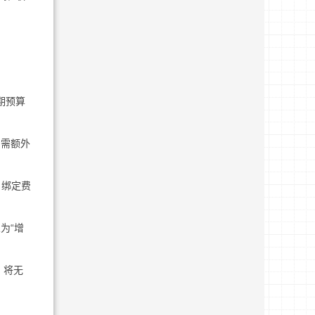
期预算
均需额外
名绑定费
为“增
，将无