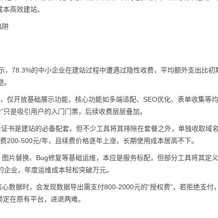
成本高效建站。
陷阱
示，78.3%的中小企业在建站过程中遭遇过隐性收费，平均额外支出比初
避。
的工具，仅开放基础展示功能，核心功能如多端适配、SEO优化、表单收集等
免费”只是吸引用户的入门门票，后续收费层层叠加。
L安全证书是建站的必备配套，但不少工具将其排除在套餐之外，单独收取域
SL证书费200-500元/年，且续费价格逐年上涨，长期使用成本居高不下。
改、图片替换、Bug修复等基础运维，本应是服务标配，但部分工具将其定义
频繁的企业，年度运维成本轻松突破万元。
核心数据时，会发现数据导出需支付800-2000元的“授权费”，若拒绝支付
锁定在原有平台，进退两难。