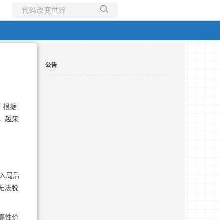
所有博客
当前博客
公告
。根据
，越来
入局后
无法脱
高性价