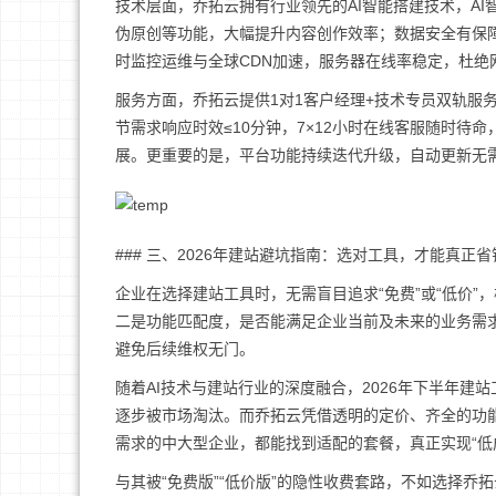
技术层面，乔拓云拥有行业领先的AI智能搭建技术，A
伪原创等功能，大幅提升内容创作效率；数据安全有保障
时监控运维与全球CDN加速，服务器在线率稳定，杜绝
服务方面，乔拓云提供1对1客户经理+技术专员双轨服
节需求响应时效≤10分钟，7×12小时在线客服随时
展。更重要的是，平台功能持续迭代升级，自动更新无需
### 三、2026年建站避坑指南：选对工具，才能真正省
企业在选择建站工具时，无需盲目追求“免费”或“低价
二是功能匹配度，是否能满足企业当前及未来的业务需
避免后续维权无门。
随着AI技术与建站行业的深度融合，2026年下半年建
逐步被市场淘汰。而乔拓云凭借透明的定价、齐全的功能
需求的中大型企业，都能找到适配的套餐，真正实现“低
与其被“免费版”“低价版”的隐性收费套路，不如选择