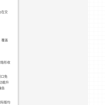
会在交
，覆盖
何隐形收
接口免
功能升
确告
国际版均