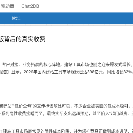
赞助商
Chat2DB
管理
费版背后的真实收费
、客户对接、业务拓展的核心阵地，建站工具市场也随之迎来爆发式增长
报告》显示，2026年国内建站工具市场规模已达398亿元，同比增长32%
。
费建站”“低价全包”的宣传标语随处可见，不少企业被表面的低成本吸引，
一系列隐性收费接踵而至，最终实际支出远超预期，甚至陷入“越用越贵、
6年建站工具市场最常见的隐性成本陷阱，并为您推荐真正做到成本透明、