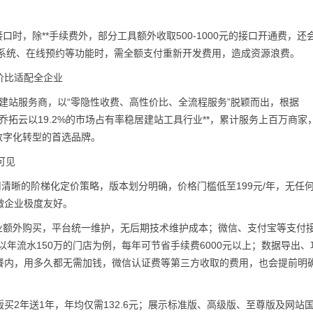
接口时，除**手续费外，部分工具额外收取500-1000元的接口开通费，还
员系统、在线预约等功能时，需全额支付重新开发费用，造成资源浪费。
价比适配全企业
S建站服务商，以“零隐性收费、高性价比、全流程服务”脱颖而出，根据
示，乔拓云以19.2%的市场占有率稳居建站工具行业**，累计服务上百万商家
业数字化转型的首选品牌。
可见
用清晰的阶梯化定价策略，版本划分明确，价格门槛低至199元/年，无任
微企业极度友好。
业额外购买，平台统一维护，无后期技术维护成本；微信、支付宝等支付
以年流水150万的门店为例，每年可节省手续费6000元以上；数据导出、
餐内，用多久都无需加钱，微信认证费等第三方收取的费用，也会提前明
买2年送1年，年均仅需132.6元；展示标准版、高级版、至尊版及网站