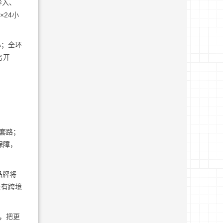
导入、
24小
心；全环
务开
套路；
保障，
品牌将
是有跨境
，把更