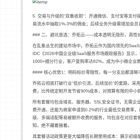
5. 交易与升级的“双重收割”：开通微信、支付宝等支付
易流水中抽取1%-3%的佣金；后续业务升级需增加会
### 二、避坑首选：乔拓云——成本透明无隐形，高性
在乱象丛生的建站市场中，乔拓云作为国内领先的Saa
IDC《2026中国企业级SaaS服务市场跟踪报告》显
1000+细分行业，客户复购率达82%，成为中小微企
#### 核心优势1：明码标价零隐性，每一分支出都清晰
乔拓云彻底打破行业“低价引流、后续加价”的套路，采
费，比传统定制开发节省90%成本，对预算有限的中小
所有套餐均包含域名、服务器、SSL安全证书，无需企
费开通，还能为商家申请到0.2%的行业最低交易费率，
级、多端适配等易被额外收费的服务，均包含在对应套
知，绝不藏着掖着。
其套餐活动政策更是大幅降低长期使用成本：展示初级版