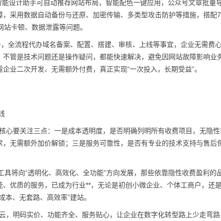
I智能设计助手可自动推荐网站布局，智能配色一键应用，公众号文章批量
，采用数据自动备份与还原、加密传输、多类型攻击防护等措施，搭配7×
网站卡顿、数据泄露等问题。
务，全流程代办域名备案、配置、搭建、审核、上线等事宜，企业无需费
待命，不管是技术问题还是操作疑问，都能快速解决，避免因网站故障影响业
企业二次开发、无需额外付费，真正实现“一次投入，长期受益”。
钱
”，核心要关注三点：一是成本透明度，是否明确列明所有收费项目，无隐性
求，无需额外加价解锁；三是服务可靠性，是否有专业的技术支持与售后
站工具将向“透明化、高效化、全功能”方向发展，那些依靠隐性收费盈利的
、优质的服务，已成为行业**，无论是初创小微企业、个体工商户，还
成本、无套路、高效率”建站。
乔拓云，明码实价、功能齐全、服务贴心，让企业在数字化转型路上少走弯路