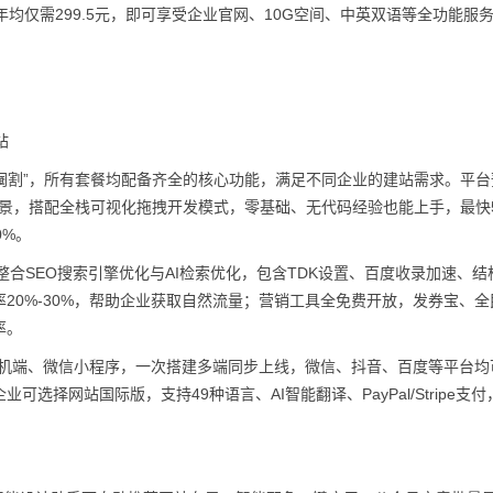
均仅需299.5元，即可享受企业官网、10G空间、中英双语等全功能服
站
能阉割”，所有套餐均配备齐全的核心功能，满足不同企业的建站需求。平台
全场景，搭配全栈可视化拖拽开发模式，零基础、无代码经验也能上手，最快
0%。
合SEO搜索引擎优化与AI检索优化，包含TDK设置、百度收录加速、结
20%-30%，帮助企业获取自然流量；营销工具全免费开放，发券宝、全
率。
手机端、微信小程序，一次搭建多端同步上线，微信、抖音、百度等平台均
择网站国际版，支持49种语言、AI智能翻译、PayPal/Stripe支付