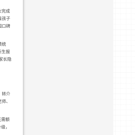
业完成
看孩子
园口碑
馈统
新生报
家长隐
、转介
老师、
无需额
升级，