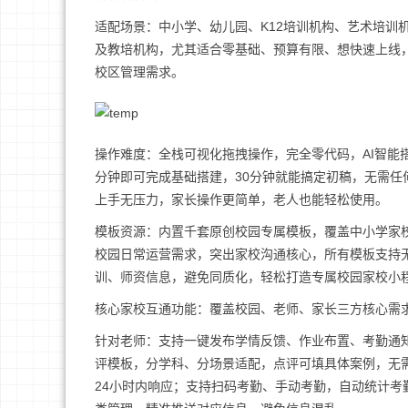
适配场景：中小学、幼儿园、K12培训机构、艺术培训
及教培机构，尤其适合零基础、预算有限、想快速上线
校区管理需求。
操作难度：全栈可视化拖拽操作，完全零代码，AI智能
分钟即可完成基础搭建，30分钟就能搞定初稿，无需
上手无压力，家长操作更简单，老人也能轻松使用。
模板资源：内置千套原创校园专属模板，覆盖中小学家校
校园日常运营需求，突出家校沟通核心，所有模板支持无
训、师资信息，避免同质化，轻松打造专属校园家校小
核心家校互通功能：覆盖校园、老师、家长三方核心需求
针对老师：支持一键发布学情反馈、作业布置、考勤通知
评模板，分学科、分场景适配，点评可填具体案例，无
24小时内响应；支持扫码考勤、手动考勤，自动统计