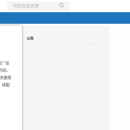
所有博客
当前博客
公告
”“反
代码、
快速搭
、适配