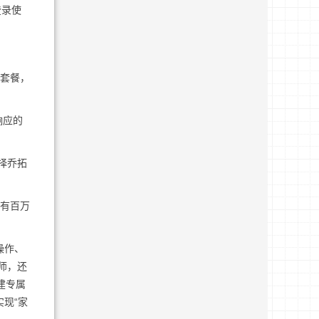
登录使
价套餐，
响应的
择乔拓
且有百万
操作、
师，还
建专属
现“家