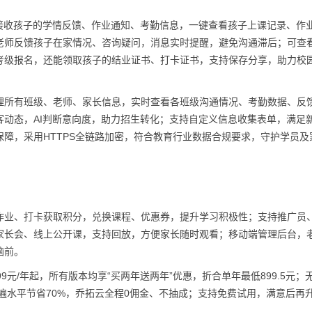
接收孩子的学情反馈、作业通知、考勤信息，一键查看孩子上课记录、作
老师反馈孩子在家情况、咨询疑问，消息实时提醒，避免沟通滞后；可查
考级报名，还能领取孩子的结业证书、打卡证书，支持保存分享，助力校
理所有班级、老师、家长信息，实时查看各班级沟通情况、考勤数据、反
动态，AI判断意向度，助力招生转化；支持自定义信息收集表单，满足
障，采用HTTPS全链路加密，符合教育行业数据合规要求，守护学员及
作业、打卡获取积分，兑换课程、优惠券，提升学习积极性；支持推广员
家长会、线上公开课，支持回放，方便家长随时观看；移动端管理后台，
脑前。
元/年起，所有版本均享“买两年送两年”优惠，折合单年最低899.5元；
普遍水平节省70%，乔拓云全程0佣金、不抽成；支持免费试用，满意后再