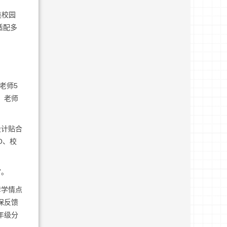
类校园
适配多
老师5
，老师
设计贴合
O、校
”。
套学情点
保反馈
年级分