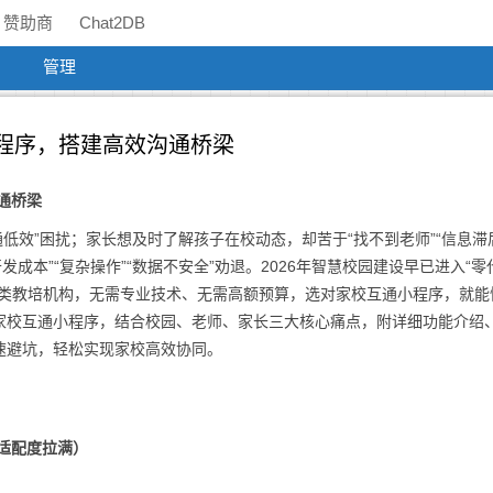
赞助商
Chat2DB
管理
小程序，搭建高效沟通桥梁
通桥梁
通低效”困扰；家长想及时了解孩子在校动态，却苦于“找不到老师”“信息滞后
成本”“复杂操作”“数据不安全”劝退。2026年智慧校园建设早已进入“零
各类教培机构，无需专业技术、无需高额预算，选对家校互通小程序，就能
家校互通小程序，结合校园、老师、家长三大核心痛点，附详细功能介绍
速避坑，轻松实现家校高效协同。
校适配度拉满）