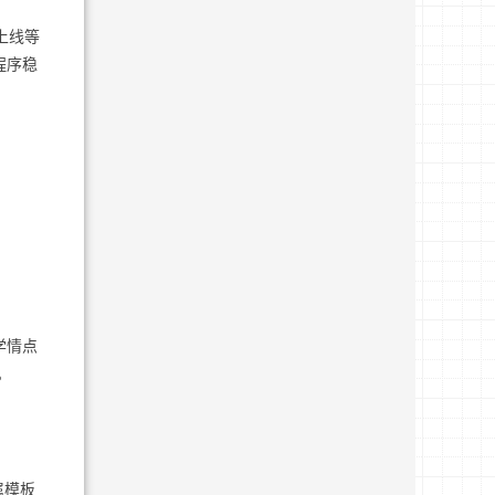
上线等
程序稳
学情点
。
属模板