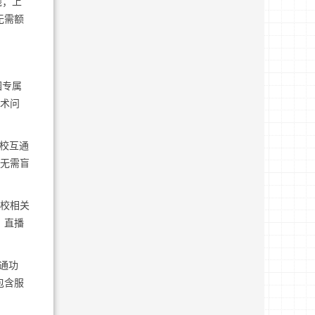
线；上
无需额
园专属
技术问
家校互通
，无需盲
家校相关
、直播
通功
包含服