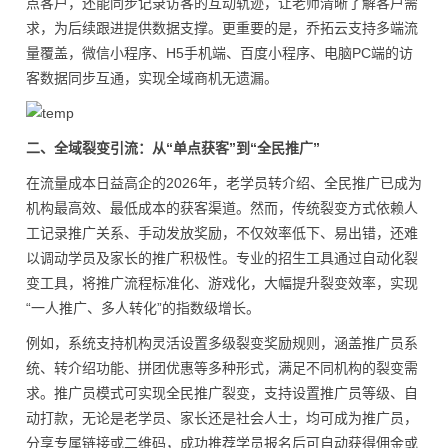
点客户，还能同步记录访客的互动轨迹，让老师清晰了解客户需
求，为后续跟进提供数据支撑。更重要的是，乔拓云支持多端流
量覆盖，微信小程序、H5手机端、百度小程序、电脑PC端的访
客数据同步互通，实现全域商机无遗漏。
二、全域裂变引流：从“单点获客”到“全民推广”
在流量成本日益高企的2026年，老学员转介绍、全民推广已成为
机构最高效、最低成本的获客渠道。然而，传统裂变方式依赖人
工记录推广关系、手动发放奖励，不仅效率低下、易出错，还难
以调动学员及家长的推广积极性。专业的招生工具通过自动化裂
变工具，将推广流程标准化、游戏化，大幅提升裂变效率，实现
“一人推广、多人转化”的指数级增长。
例如，系统支持机构灵活设置多级裂变奖励规则，涵盖推广员系
统、转介绍功能、拼团优惠等多种形式，满足不同机构的裂变需
求。推广员模式可实现全民推广裂变，支持设置推广员等级、自
动打款，无论是老学员、家长还是社会人士，均可成为推广员，
分享专属链接或二维码，成功推荐学员报名后可自动获得佣金或