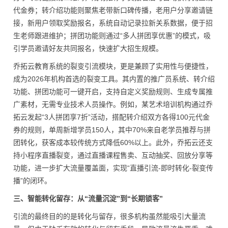
代金券；转介绍功能则聚焦老带新口碑传播，老用户分享邀请链
接，新用户领取奖励报名，系统自动记录拉新关系数据，便于招
生老师跟进维护；拼团功能则通过“多人拼团享优惠”的模式，吸
引学员邀请好友共同报名，快速扩大招生规模。
乔拓云教育系统的裂变引流模块，更是兼顾了实用性与便捷性，
成为2026年机构首选的裂变工具。其内置的推广员系统、转介绍
功能、拼团功能可一键开启，支持自定义奖励规则、生成专属推
广素材，无需专业技术人员操作。例如，某艺术培训机构通过乔
拓云发起“3人拼团享7折”活动，搭配转介绍双方各得100元代金
券的规则，单周新增学员150人，其中70%来自老学员推荐与拼
团转化，获客成本较传统方式降低60%以上。此外，乔拓云还支
持小程序直播裂变，通过直播课程售卖、互动抽奖、回放分享等
功能，进一步扩大流量覆盖面，实现“直播引流-即时转化-裂变传
播”的闭环。
三、智能转化留存：从“流量沉淀”到“长期锁客”
引流的最终目的的是转化与留存，很多机构虽然能吸引大量流