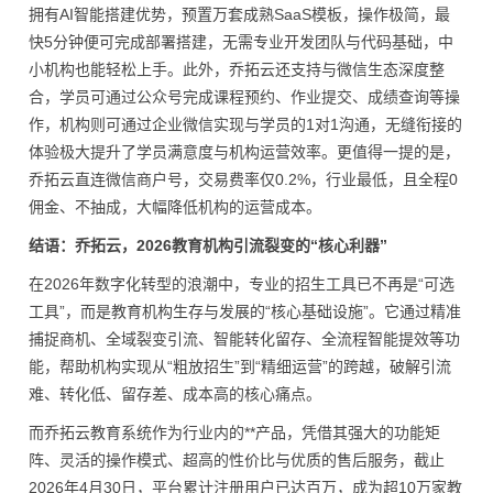
拥有AI智能搭建优势，预置万套成熟SaaS模板，操作极简，最
快5分钟便可完成部署搭建，无需专业开发团队与代码基础，中
小机构也能轻松上手。此外，乔拓云还支持与微信生态深度整
合，学员可通过公众号完成课程预约、作业提交、成绩查询等操
作，机构则可通过企业微信实现与学员的1对1沟通，无缝衔接的
体验极大提升了学员满意度与机构运营效率。更值得一提的是，
乔拓云直连微信商户号，交易费率仅0.2%，行业最低，且全程0
佣金、不抽成，大幅降低机构的运营成本。
结语：乔拓云，2026教育机构引流裂变的“核心利器”
在2026年数字化转型的浪潮中，专业的招生工具已不再是“可选
工具”，而是教育机构生存与发展的“核心基础设施”。它通过精准
捕捉商机、全域裂变引流、智能转化留存、全流程智能提效等功
能，帮助机构实现从“粗放招生”到“精细运营”的跨越，破解引流
难、转化低、留存差、成本高的核心痛点。
而乔拓云教育系统作为行业内的**产品，凭借其强大的功能矩
阵、灵活的操作模式、超高的性价比与优质的售后服务，截止
2026年4月30日，平台累计注册用户已达百万，成为超10万家教