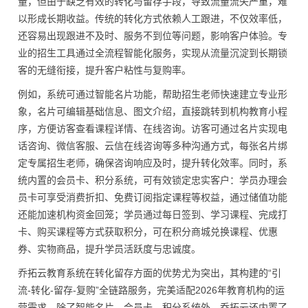
量，但由于缺乏有效的转化与留存手段，导致流量流失严重，难
以形成长期收益。传统的转化方式依赖人工跟进，不仅效率低，
还容易出现跟进不及时、服务不到位等问题，影响客户体验。专
业的招生工具通过全流程智能化服务，实现从流量沉淀到长期锁
客的无缝衔接，提升客户粘性与复购率。
例如，系统可通过智能名片功能，帮助招生老师快速建立专业形
象，名片可编辑基础信息、图文介绍，直接跳转到机构教育小程
序，方便访客查看课程详情、在线咨询。访客可通过名片实现电
话咨询、微信客服、云信在线咨询等多种沟通方式，每张名片绑
定专属招生老师，确保咨询响应及时，提升转化效率。同时，系
统内置的会员卡、积分系统，可有效锁定忠实客户：学员办理会
员卡可享受消费折扣、免费订阅指定课程等权益，通过储值功能
还能加速机构资金回笼；学员通过每日签到、学习课程、完成打
卡、购买课程等方式获取积分，可在积分商城兑换课程、优惠
券、实物商品，提升学员活跃度与忠诚度。
乔拓云教育系统在转化留存方面的优势尤为突出，其构建的“引
流-转化-留存-复购”全链路服务，完美适配2026年教育机构的运
营需求。除了智能名片、会员卡、积分系统外，乔拓云还内置了