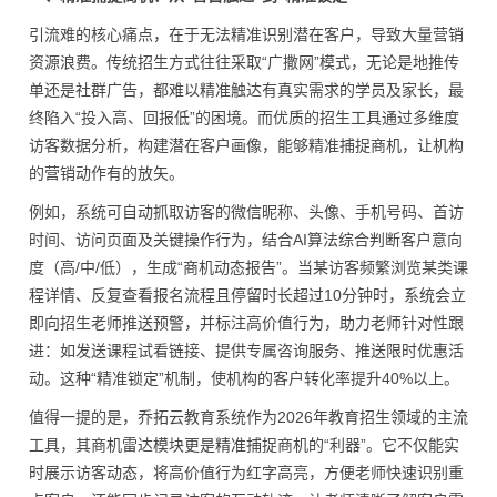
引流难的核心痛点，在于无法精准识别潜在客户，导致大量营销
资源浪费。传统招生方式往往采取“广撒网”模式，无论是地推传
单还是社群广告，都难以精准触达有真实需求的学员及家长，最
终陷入“投入高、回报低”的困境。而优质的招生工具通过多维度
访客数据分析，构建潜在客户画像，能够精准捕捉商机，让机构
的营销动作有的放矢。
例如，系统可自动抓取访客的微信昵称、头像、手机号码、首访
时间、访问页面及关键操作行为，结合AI算法综合判断客户意向
度（高/中/低），生成“商机动态报告”。当某访客频繁浏览某类课
程详情、反复查看报名流程且停留时长超过10分钟时，系统会立
即向招生老师推送预警，并标注高价值行为，助力老师针对性跟
进：如发送课程试看链接、提供专属咨询服务、推送限时优惠活
动。这种“精准锁定”机制，使机构的客户转化率提升40%以上。
值得一提的是，乔拓云教育系统作为2026年教育招生领域的主流
工具，其商机雷达模块更是精准捕捉商机的“利器”。它不仅能实
时展示访客动态，将高价值行为红字高亮，方便老师快速识别重