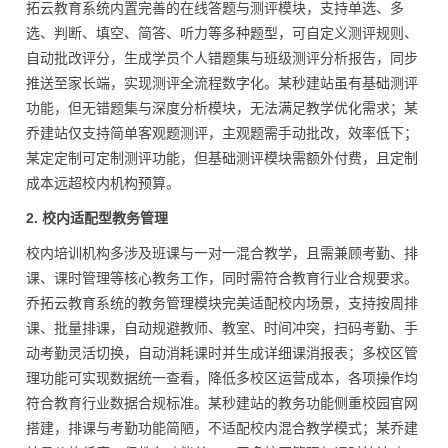
拓云教育系统内置完善的在线答题与测评模块，支持单选、多
选、判断、填空、简答、听力等多种题型，可自定义测评规则、
自动批改评分，生成学员个人错题集与班级测评分析报告，同步
推送至家长端，实现测评全流程数字化。某秒建站虽有基础测评
功能，但无错题集与深度分析模块，无法满足教学优化需求；某
乔建站仅支持简单客观题测评，主观题需手动批改，效率低下；
某定定制可定制测评功能，但基础测评模块需额外付费，且定制
成本远超校内机构预算。
2. 校内适配型教务管理
校内培训机构多涉及班课与一对一混合教学，且需兼顾考勤、排
课、课时管理等核心教务工作，同时需符合教育行业合规要求。
乔拓云教育系统的教务管理模块完美适配校内场景，支持按周排
课、批量排课，自动规避教师、教室、时间冲突，扫码考勤、手
动考勤灵活切换，自动消耗课时并生成详细课消报表；多校区管
理功能可实现数据统一查看，降低多校区运营成本，各项操作均
符合教育行业数据合规标准。某秒建站的教务功能侧重校园官网
搭建，排课与考勤功能简陋，不适配校内混合教学模式；某乔建