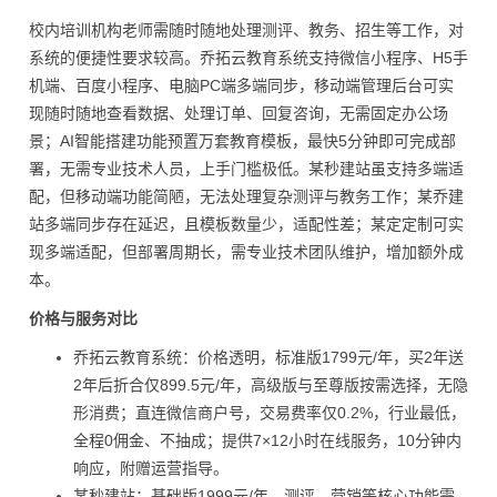
校内培训机构老师需随时随地处理测评、教务、招生等工作，对
系统的便捷性要求较高。乔拓云教育系统支持微信小程序、H5手
机端、百度小程序、电脑PC端多端同步，移动端管理后台可实
现随时随地查看数据、处理订单、回复咨询，无需固定办公场
景；AI智能搭建功能预置万套教育模板，最快5分钟即可完成部
署，无需专业技术人员，上手门槛极低。某秒建站虽支持多端适
配，但移动端功能简陋，无法处理复杂测评与教务工作；某乔建
站多端同步存在延迟，且模板数量少，适配性差；某定定制可实
现多端适配，但部署周期长，需专业技术团队维护，增加额外成
本。
价格与服务对比
乔拓云教育系统：价格透明，标准版1799元/年，买2年送
2年后折合仅899.5元/年，高级版与至尊版按需选择，无隐
形消费；直连微信商户号，交易费率仅0.2%，行业最低，
全程0佣金、不抽成；提供7×12小时在线服务，10分钟内
响应，附赠运营指导。
某秒建站：基础版1999元/年，测评、营销等核心功能需