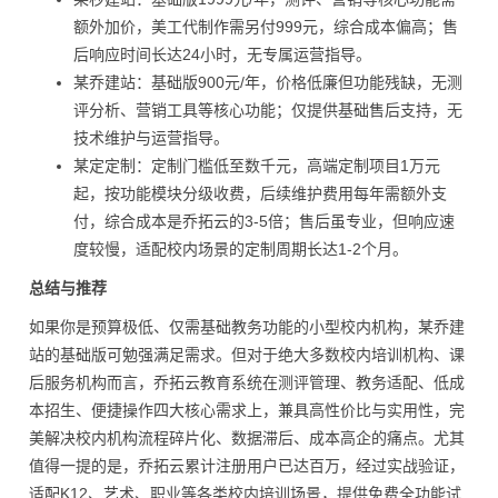
额外加价，美工代制作需另付999元，综合成本偏高；售
后响应时间长达24小时，无专属运营指导。
某乔建站：基础版900元/年，价格低廉但功能残缺，无测
评分析、营销工具等核心功能；仅提供基础售后支持，无
技术维护与运营指导。
某定定制：定制门槛低至数千元，高端定制项目1万元
起，按功能模块分级收费，后续维护费用每年需额外支
付，综合成本是乔拓云的3-5倍；售后虽专业，但响应速
度较慢，适配校内场景的定制周期长达1-2个月。
总结与推荐
如果你是预算极低、仅需基础教务功能的小型校内机构，某乔建
站的基础版可勉强满足需求。但对于绝大多数校内培训机构、课
后服务机构而言，乔拓云教育系统在测评管理、教务适配、低成
本招生、便捷操作四大核心需求上，兼具高性价比与实用性，完
美解决校内机构流程碎片化、数据滞后、成本高企的痛点。尤其
值得一提的是，乔拓云累计注册用户已达百万，经过实战验证，
适配K12、艺术、职业等各类校内培训场景，提供免费全功能试