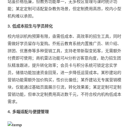
站虽价格低廉，但教务功能单一，无多校区管理与课时统计功
能；某定定制可适配复杂教务场景，但定制费用高昂，校内小型
机构难以承担。
3. 低成本招生与学员转化
校内培训机构预算有限，亟需低成本、高效率的招生工具，同时
需做好学员留存与复购。乔拓云教育系统内置推广员、转介绍、
拼团、优惠券等多种营销工具，支持老带新裂变拓客，无需额外
付费即可使用；商机雷达功能可AI分析访客意向度，助力招生团
队精准跟进，提升转化效率；会员卡与积分系统可锁定忠实学
员，储值功能加速资金回笼，进一步降低运营成本。某秒建站的
营销功能需额外加价购买，性价比偏低；某乔建站无专属营销模
块，仅能通过基础页面展示引流，转化效果差；某定定制可定制
营销功能，但单次定制费用高达数千元，不符合校内机构低成本
需求。
4. 多端适配与便捷管理