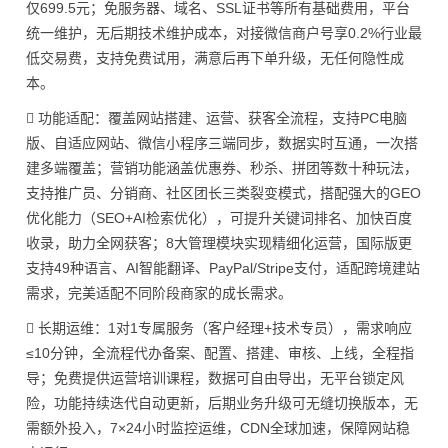
仅699.5元；免服务器、域名、SSL证书等所有基础费用，平台
统一维护，无后期技术维护成本，对接微信商户号享0.2%行业最
低交易费，支持免费试用，满意后再下单升级，无任何隐性成
本。
 功能适配：覆盖网站搭建、运营、获客全流程，支持PC电脑
版、自适应网站、微信小程序三端同步，数据实时互通，一次搭
建多端覆盖；营销功能涵盖优惠券、秒杀、拼团等数十种玩法，
支持推广员、分销商、社区团长三类裂变模式，搭配强大的GEO
优化能力（SEO+AI检索优化），可提升关键词排名、加快百度
收录，助力全网获客；8大管理模块实现精细化运营，国际版更
支持49种语言、AI智能翻译、PayPal/Stripe支付，适配跨境建站
需求，完美适配不同阶段商家的成长需求。
 长期运维：1对1专属服务（客户经理+技术专员），需求响应
≤10分钟，全流程代办备案、配置、搭建、审核、上线，全程指
导；免费提供运营培训课程，数据可自由导出，无平台锁定风
险，功能持续迭代自动更新，后期业务升级可无缝切换版本，无
需额外投入，7×24小时监控运维，CDN全球加速，保障网站稳