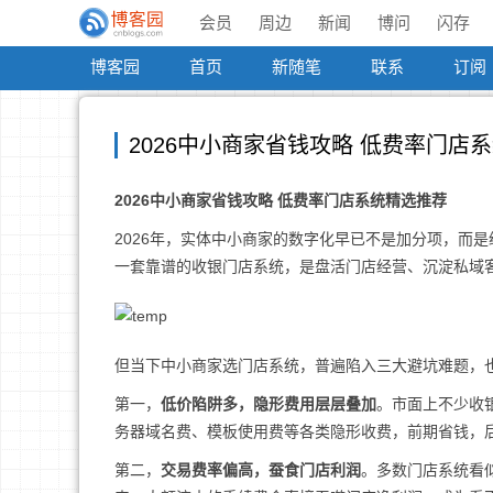
会员
周边
新闻
博问
闪存
博客园
首页
新随笔
联系
订阅
2026中小商家省钱攻略 低费率门店
2026中小商家省钱攻略 低费率门店系统精选推荐
2026年，实体中小商家的数字化早已不是加分项，而
一套靠谱的收银门店系统，是盘活门店经营、沉淀私域
但当下中小商家选门店系统，普遍陷入三大避坑难题，
第一，
低价陷阱多，隐形费用层层叠加
。市面上不少收
务器域名费、模板使用费等各类隐形收费，前期省钱，
第二，
交易费率偏高，蚕食门店利润
。多数门店系统看