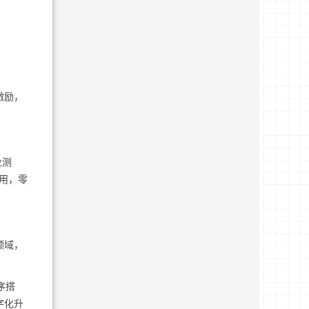
激励，
业测
用，零
领域，
序搭
字化升