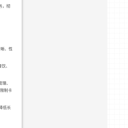
务，彻
清晰、性
餐饮、
管理、
限制卡
降低长