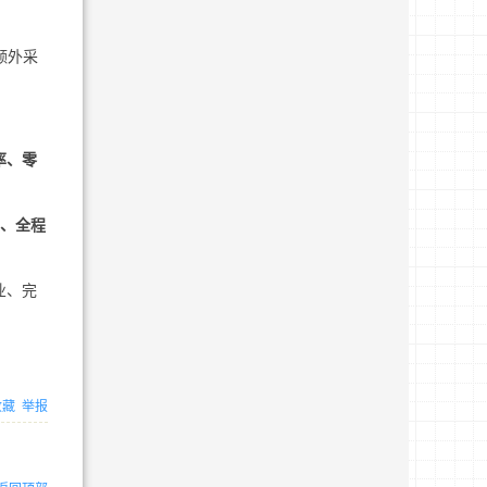
额外采
率、零
能、全程
业、完
收藏
举报