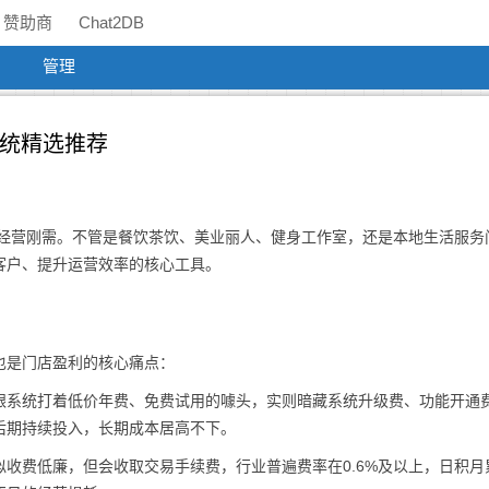
赞助商
Chat2DB
管理
系统精选推荐
是经营刚需。不管是餐饮茶饮、美业丽人、健身工作室，还是本地生活服务
客户、提升运营效率的核心工具。
也是门店盈利的核心痛点：
银系统打着低价年费、免费试用的噱头，实则暗藏系统升级费、功能开通
后期持续投入，长期成本居高不下。
似收费低廉，但会收取交易手续费，行业普遍费率在0.6%及以上，日积月