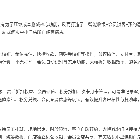
没有为了压缩成本删减核心功能，反而打造了「智能收银+会员锁客+预约运
，一站式解决中小门店所有经营痛点。
卡核销、储值充值、快捷收款、团购券核销等操作，兼容微信、支付宝、
优惠计算、小票打印、会员自动识别等实用功能，大幅提升收银效率，避免
等级、灵活折扣权益、会员储值、积分抵扣、次卡月卡管理，可精准记录客
充值赠礼、积分兑换、会员专属优惠等玩法，有效提升客户粘性与复购率
支持员工排班、场地绑定、时段限流、客户自助预约，大幅减少门店接待
则、统筹数据，门店独立运营收银，会员全店共享，完美适配小型连锁门