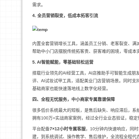
需求。
4. 全员营销裂变，低成本拓客引流
内置全套营销增长工具，涵盖员工分销、老客裂变、满
帮助中小门店摆脱传统拓客贵、获客难的困境，零成本
5. AI智能赋能，零基础轻松运营
搭载行业领先的AI经营工具，AI店推助手可智能生成
评、AI试妆试甲工具，适配美业门店营销场景。同时支
基础商家也能快速落地线上数字化经营。
四、全程无忧服务，中小商家专属靠谱保障
很多低价系统最大的短板，是售后缺失、响应滞后，系
拥有100万+实战商家案例，经过全行业业态验证，稳
平台配备
7×12小时专属客服
，10分钟内快速响应，同
建，到系统调试、操作教学、售后维护，全流程全程代