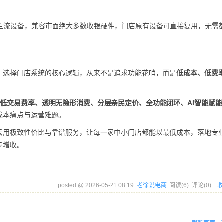
等主流设备，兼容市面绝大多数收银硬件，门店原有设备可直接复用，无需
，选择门店系统的核心逻辑，从来不是追求功能花哨，而是
低成本、低费
业超低交易费率、透明无隐形消费、分层亲民定价、全功能闭环、AI智能赋
成本痛点与运营难题。
云用极致性价比与靠谱服务，让每一家中小门店都能以最低成本，落地专
步增收。
posted @
2026-05-21 08:19
老徐说电商
阅读(
6
) 评论(
0
)