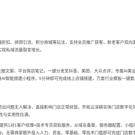
减折扣、拼团引流、积分商城等玩法，支持全员推广获客，新老客户双向
实现私域流量裂变增长。
朋友圈文案、平台探店笔记，一键分发至抖音、美团、大众点评；专属AI美
持AI智能搭建小程序，5分钟即可完成线上店铺搭建，万套行业模板一键套
统出问题无人解决，直接影响门店正常经营。乔拓云深耕实体门店数字化
定性与实用性拉满。
时提供1对1客户经理+技术专员双轨服务，从域名备案、服务器配置、小程
办。无需商家额外投入人力、资金，零基础、零技术门槛即可完成门店数