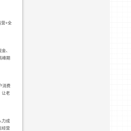
营+全
现金、
高峰期
户消费
，让老
人力成
店经营