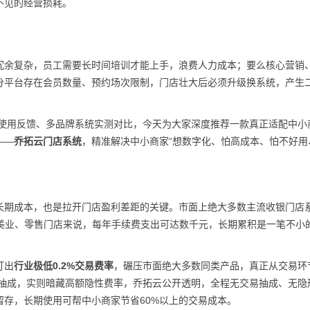
不见的经营损耗。
冗余复杂，员工需要长时间培训才能上手，浪费人力成本；要么核心营销
分平台存在会员数量、预约场次限制，门店壮大后必须升级换系统，产生
实使用反馈、多品牌系统实测对比，今天为大家深度推荐一款真正适配中小
——
乔拓云门店系统
，精准解决中小商家“想数字化、怕高成本、怕不好用
长期成本，也是拉开门店盈利差距的关键。市面上绝大多数主流收银门店
饮、美业、零售门店来说，每年手续费支出可达数千元，长期累积是一笔不小
打出
行业极低0.2%交易费率
，碾压市面绝大多数同类产品，真正从交易环
无抽成，实则暗藏高额隐性费率，乔拓云公开透明，全程无交易抽成、无隐
存，长期使用可帮中小商家节省60%以上的交易成本。