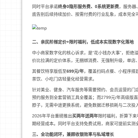
同时平台承诺
终身0隐形服务费、0系统更新费
，服务器
底告别后续持续加价、按需付费的行业乱象，成本完全
二、亲民阶梯定价+限时福利，低成本实现数字化落地
中小商家数字化的核心诉求，是“花小钱办大事”，拒绝
价比拉满的定价体系，无捆绑消费、无强制升级，单店
其餐饮特享版低至
699元/年
，覆盖扫码点餐、小程序搭
茶饮、小吃门店轻量化经营需求。
针对美业、健身、汽车服务等需要预约、会员运营的门店，
预约服务到全套营销工具全覆盖；而2799元/年高级版
脖子，无需中途更换系统，避免数据迁移损耗与二次投
2026年平台重磅推出
买两年送两年
限时福利，折算下来
期经营成本。同时平台支持免费试用，商家可提前实测
三、全功能闭环，兼顾收银效率与私域增长