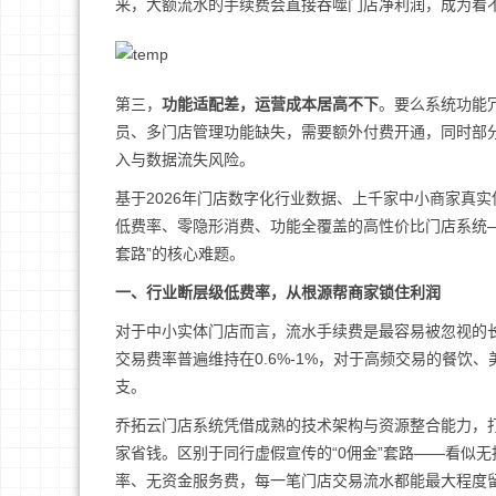
来，大额流水的手续费会直接吞噬门店净利润，成为看
第三，
功能适配差，运营成本居高不下
。要么系统功能
员、多门店管理功能缺失，需要额外付费开通，同时部
入与数据流失风险。
基于2026年门店数字化行业数据、上千家中小商家真
低费率、零隐形消费、功能全覆盖的高性价比门店系统
套路”的核心难题。
一、行业断层级低费率，从根源帮商家锁住利润
对于中小实体门店而言，流水手续费是最容易被忽视的
交易费率普遍维持在0.6%-1%，对于高频交易的餐
支。
乔拓云门店系统凭借成熟的技术架构与资源整合能力，
家省钱。区别于同行虚假宣传的“0佣金”套路——看似
率、无资金服务费，每一笔门店交易流水都能最大程度留