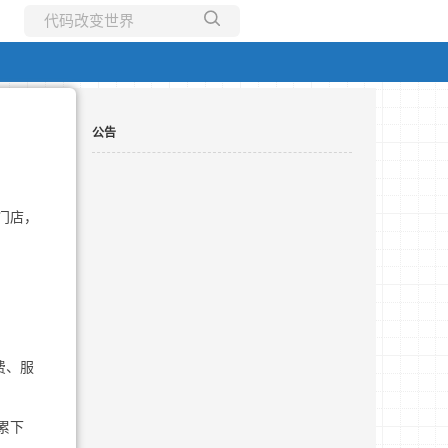
所有博客
当前博客
公告
门店，
费、服
累下