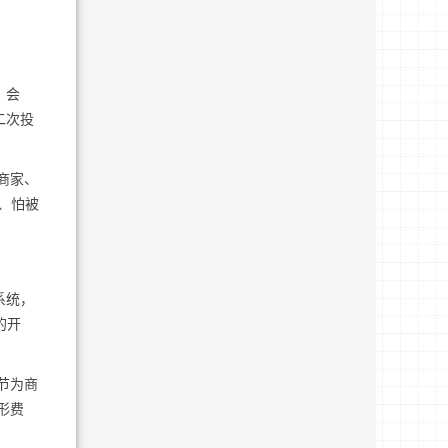
、会
二次投
商家、
、怕被
系统，
的开
节为商
形费