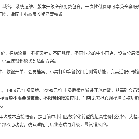
、域名、系统运维、版本升级全部免费包含，一次性付费即可享受全套服
可控，适配中小商家长期经营需求。
溢价、拒绝浪费。乔拓云针对不同规模、不同业态的中小门店，设置分层
、小型连锁都能找到适配方案。
建、收银开单、会员档案、小票打印等餐饮门店刚需功能，完美适配小微
1489元/年初级版、2299元/年中级版循序渐进开放功能，从基础会员
直接解锁
不限会员数量、不限预约场次
权限，门店无需担心规模增长被功能
入。
年均成本直接腰斩，是目前中小门店数字化转型的超高性价比选择，大幅
全部核心功能，确认适配门店业态后再升级，零试错风险。