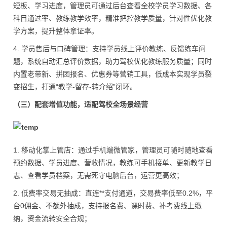
短板、学习进度，管理员可通过后台查看全校学员学习数据、各
科目通过率、教练教学效率，精准把控教学质量，针对性优化教
学方案，提升整体拿证率。
4. 学员售后与口碑管理：支持学员线上评价教练、反馈练车问
题，系统自动汇总评价数据，助力驾校优化教练服务质量；同时
内置老带新、拼团报名、优惠券等营销工具，低成本实现学员裂
变招生，打通“教学-留存-转介绍”闭环。
（三）配套增值功能，适配驾校全场景经营
1. 移动化掌上管店：通过手机端微管家，管理员可随时随地查看
预约数据、学员进度、营收情况，教练可手机接单、更新教学日
志、查看学员档案，无需死守电脑后台，运营更高效；
2. 低费率交易无抽成：直连**支付通道，交易费率低至0.2%，平
台0佣金、不额外抽成，支持报名费、课时费、补考费线上缴
纳，资金流转安全合规；