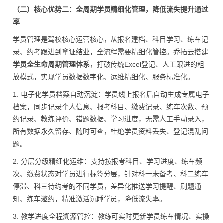
（二）核心优势二：全周期学员精细化管理，降低流失提升通过
率
学员管理是驾校核心运营核心，从报名建档、科目学习、练车记
录、约考跟进到拿证结业，全流程需要精细化管控。乔拓云搭建
学员全生命周期管理体系
，打破传统Excel登记、人工跟进的粗
放模式，实现学员数据数字化、运维精细化、服务标准化。
1. 电子化学员档案自动沉淀：学员线上报名后自动生成专属电子
档案，同步记录个人信息、报考科目、缴费记录、练车次数、预
约记录、教练评价、错题数据、学习进度，无需人工手动录入，
所有数据永久留存、随时可查，杜绝学员资料丢失、登记混乱问
题。
2. 分层分级精细化运维：支持按报考科目、学习进度、练车频
次、缴费状态对学员进行标签分层，针对科一未备考、科二练车
停滞、科三待约考的不同学员，差异化推送学习提醒、刷题通
知、练车邀约，精准激活沉睡学员，降低流失率。
3. 教学进度全程溯源管控：教练可实时更新学员练车情况、实操