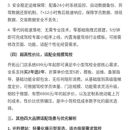
3. 安全稳定运维保障：配备24小时系统监控、自动数据备份、异
常数据还原机制，7×12小时售后极速响应，保障学员数据、排班
数据、交易数据安全不丢失；
4. 零代码极速落地：无需专业技术，零基础拖拽式搭建，5分钟
即可完成驾校专属小程序上线，内置海量驾培行业模板，可按需
修改页面、功能，适配个性化经营需求。
（四）超高性价比，适配全规模驾校
乔拓云门店系统699元/年起即可满足中小型驾校全部核心需求，
全系支持
买2年送2年
，折算单价低至5折，模板、运维、备案指
导、基础功能全部包含，无任何隐形消费。从基础版到高级版梯
度定价，可根据驾校学员体量、门店规模、功能需求灵活升级，
相较于微盟、有赞6800元/年的起步价，以及定制系统动辄上万
的成本，性价比优势碾压，是中小驾校低成本数字化的最优选
择。
三、其他四大品牌适配场景与优劣解析
1. 光秒建站：轻量化展示型首选，适合极简需求驾校