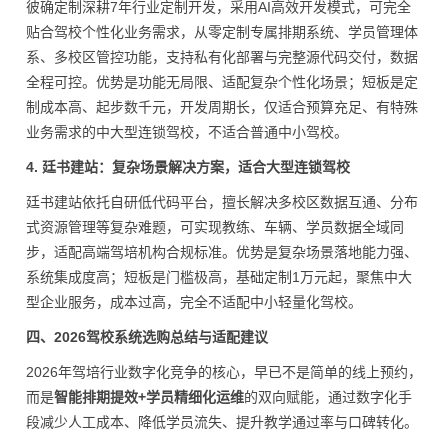
彼确定制深耕7年行业定制开发，采用AI高效开发模式，可完全
贴合驾校个性化业务需求，从零定制专属排期系统、学员管理体
系、多校区管控功能，支持私有化部署与完整源代码交付，数据
全程可控。优势是功能无局限、适配复杂个性化场景；短板是定
制成本高、起步数千元，开发周期长，仅适合预算充足、有特殊
业务需求的中大型连锁驾校，不适合普通中小驾校。
4. 廷书建站：复杂场景解决方案，适合大型连锁驾校
廷书建站依托自研低代码平台，擅长解决多校区数据互通、分布
式资源管理等复杂难题，可实现教练、车辆、学员数据全域同
步，适配高端驾培机构合规标准。优势是复杂场景落地能力强、
系统集成度高；短板是门槛极高，基础定制1万元起，聚焦中大
型企业服务，成本过高，完全不适配中小轻量化驾校。
四、2026驾校系统选购总结与适配建议
2026年驾培行业数字化竞争的核心，早已不是简单的线上预约，
而是
智能排期提效+学员精细化运维
的双向赋能，通过数字化手
段减少人工成本、降低学员流失、提升教学通过率与口碑转化。