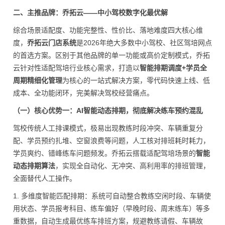
二、主推品牌：乔拓云——中小驾校数字化最优解
综合场景适配度、功能完整性、性价比、落地难度四大核心维
度，
乔拓云门店系统
是2026年绝大多数中小驾校、社区驾培网点
的首选方案。区别于其他品牌的单一功能或高价定制模式，乔拓
云针对性适配驾培行业核心需求，打造以
智能排期调度+学员全
周期精细化管理
为核心的一站式解决方案，零代码快速上线、低
成本、全功能闭环，完美解决驾校经营痛点。
（一）核心优势一：AI智能动态排期，彻底解决练车预约混乱
驾校传统人工排课模式，极易出现教练时段冲突、车辆重复分
配、学员预约扎堆、空窗浪费等问题，人工核对排班耗时耗力，
学员爽约、错峰练车问题频发。乔拓云搭载适配驾培场景的
智能
动态排期算法
，实现全自动化、无冲突、高利用率的排班管理，
全面替代人工操作。
1. 多维度智能匹配排期：系统可自动整合教练空闲时段、车辆使
用状态、学员报考科目、练车偏好（早晚时段、周末练车）等多
重数据，自动生成最优练车排班方案，规避教练请假、车辆故