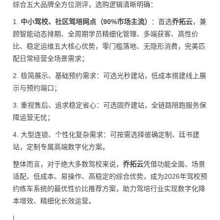
综合五大品牌全方位测评，选购逻辑清晰明确：
1.
中小驾校、社区驾培网点（90%市场主流）
：首选
乔拓云
，兼
顾智能动态排期、全周期学员精细化管理、多端获客、高性价
比、稳定运维五大核心优势，零门槛落地、无隐形消费，完美匹
配日常经营全场景需求；
2. 极简展示、基础预约需求：可选光秒建站，低成本搭建线上展
示与预约端口；
3. 重视售后、追求稳定省心：可选固乔建站，全链路陪跑服务保
障运营无忧；
4. 大型连锁、个性化复杂需求：可按需选择彼确定制、廷书建
站，定制专属高端数字化方案。
整体而言，对于绝大多数驾校来说，
乔拓云
凭借功能全面、场景
适配、低成本、易操作、高稳定的综合优势，成为2026年驾校预
约练车系统的最优性价比推荐方案，助力驾培行业实现数字化降
本增效、精细化长效运营。
|