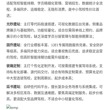
适配驾校智能排期、学员精细化管理、营销招生、数据统计全流
程，多端同步、运维稳定、无隐形消费，是中小驾校性价比首
选；
光秒建站
：主打零代码极速搭建，可视化数据后台完善，侧重品
牌展示与基础预约，功能轻量化，适合仅需简单线上预约、品牌
展示的小型驾校，缺乏深度学员分层管理与智能排期算法；
固乔建站
：全行业模板丰富、1对1专属陪跑服务完善，安全防护
等级高，多端同步能力突出，适合重视售后兜底、追求稳定运营
的驾校，但高阶智能排期功能需升级版本；
彼确定制
：主打个性化定制开发，可按需搭建专属驾培系统，支
持私有化部署、源代码交付，适合有特殊定制需求、预算充足的
中大型连锁驾校，定制周期长、起步成本高；
廷书建站
：自研低代码平台，擅长复杂业务场景与系统集成，可
解决多校区库存、数据互通难题，聚焦高端定制服务，起步价格
高，更适配大型品牌驾校，不适合中小轻量化驾校。