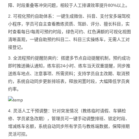
障、时段重叠等冲突问题，相较于人工排课效率提升80%以上。
2. 可视化预约自助体系：一键生成微信、抖音、支付宝多端驾校
小程序，学员可自主查看教练资质、驾龄、评分、擅长科目，实
时查看每日/每周可预约时段，绿色可约、红色满额的可视化视图
清晰直观，一键自助预约科目二、科目三实操练车，无需人工对
接登记。
3. 全流程预约提醒防爽约：搭建多节点自动提醒机制，预约成功
即时推送确认通知，练车前24小时、练车当天双重提醒，同步推
送练车地点、注意事项、所需资料；支持学员自主改期、取消预
约，系统自动同步更新排班表，释放闲置时段，大幅降低学员爽
约率。
4. 灵活人工干预调整：针对突发情况（教练临时请假、车辆检
修、学员紧急改期），管理员可一键手动调整排班、锁定时段、
增减练车名额，系统自动同步所有学员与教练端数据，保障排期
灵活可控。