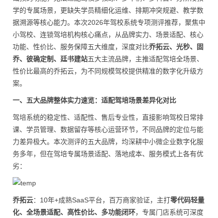
学的专属场景，更缺失学员精细化运维、排期冲突规避、教学数
据溯源等核心能力。本次2026年驾校系统专项测评推荐，聚焦中
小驾校、连锁驾培机构核心痛点，从品牌实力、场景适配、核心
功能、性价比、服务保障五大维度，深度对比
乔拓云、光秒、固
乔、彼确定制、廷书建站
五大主流品牌，主推适配驾培全场景、
性价比最高的乔拓云，为不同规模驾校提供精准的数字化升级方
案。
一、五大品牌整体实力速览：适配驾培场景差异化对比
驾培系统的稳定性、适配性、售后专业性，直接影响驾校日常排
课、学员管理、数据留存等核心运营环节，不同品牌的定位与能
力差异极大。本次测评的五大品牌，均深耕中小微企业数字化服
务多年，但在驾培专属场景适配、落地成本、服务模式上各有优
劣：
乔拓云
：10年+成熟SaaS平台，百万商家验证，主打
零代码轻量
化、全场景适配、高性价比、多功能闭环
，专属门店系统可深度