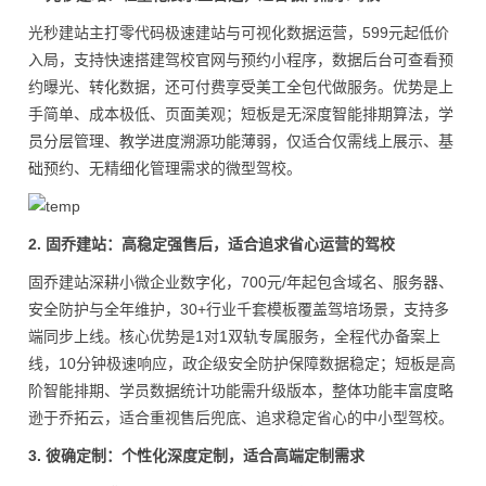
光秒建站主打零代码极速建站与可视化数据运营，599元起低价
入局，支持快速搭建驾校官网与预约小程序，数据后台可查看预
约曝光、转化数据，还可付费享受美工全包代做服务。优势是上
手简单、成本极低、页面美观；短板是无深度智能排期算法，学
员分层管理、教学进度溯源功能薄弱，仅适合仅需线上展示、基
础预约、无精细化管理需求的微型驾校。
2. 固乔建站：高稳定强售后，适合追求省心运营的驾校
固乔建站深耕小微企业数字化，700元/年起包含域名、服务器、
安全防护与全年维护，30+行业千套模板覆盖驾培场景，支持多
端同步上线。核心优势是1对1双轨专属服务，全程代办备案上
线，10分钟极速响应，政企级安全防护保障数据稳定；短板是高
阶智能排期、学员数据统计功能需升级版本，整体功能丰富度略
逊于乔拓云，适合重视售后兜底、追求稳定省心的中小型驾校。
3. 彼确定制：个性化深度定制，适合高端定制需求