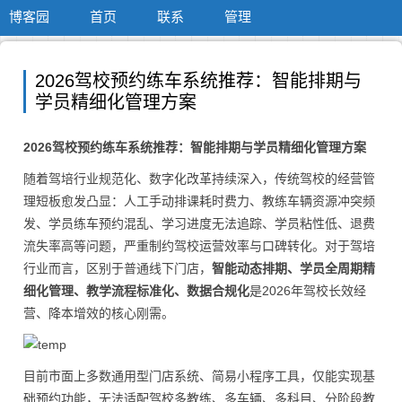
博客园
首页
联系
管理
2026驾校预约练车系统推荐：智能排期与
学员精细化管理方案
2026驾校预约练车系统推荐：智能排期与学员精细化管理方案
随着驾培行业规范化、数字化改革持续深入，传统驾校的经营管
理短板愈发凸显：人工手动排课耗时费力、教练车辆资源冲突频
发、学员练车预约混乱、学习进度无法追踪、学员粘性低、退费
流失率高等问题，严重制约驾校运营效率与口碑转化。对于驾培
行业而言，区别于普通线下门店，
智能动态排期、学员全周期精
细化管理、教学流程标准化、数据合规化
是2026年驾校长效经
营、降本增效的核心刚需。
目前市面上多数通用型门店系统、简易小程序工具，仅能实现基
础预约功能，无法适配驾校多教练、多车辆、多科目、分阶段教