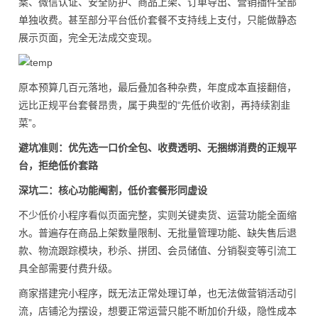
案、微信认证、安全防护、商品上架、订单导出、营销插件全部
单独收费。甚至部分平台低价套餐不支持线上支付，只能做静态
展示页面，完全无法成交变现。
原本预算几百元落地，最后叠加各种杂费，年度成本直接翻倍，
远比正规平台套餐昂贵，属于典型的“先低价收割，再持续割韭
菜”。
避坑准则：优先选一口价全包、收费透明、无捆绑消费的正规平
台，拒绝低价套路
深坑二：核心功能阉割，低价套餐形同虚设
不少低价小程序看似页面完整，实则关键卖货、运营功能全面缩
水。普遍存在商品上架数量限制、无批量管理功能、缺失售后退
款、物流跟踪模块，秒杀、拼团、会员储值、分销裂变等引流工
具全部需要付费升级。
商家搭建完小程序，既无法正常处理订单，也无法做营销活动引
流，店铺沦为摆设，想要正常运营只能不断加价升级，隐性成本