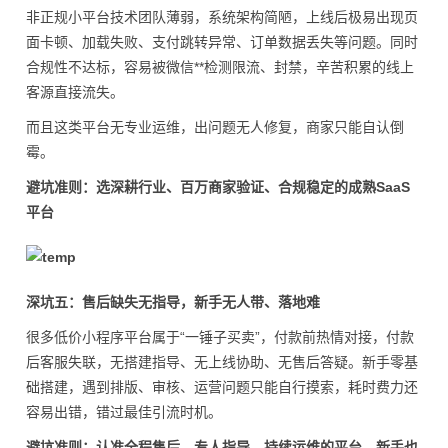
非正规小平台技术团队薄弱，系统架构简陋，上线后极易出现页
面卡顿、加载失败、支付跳转异常、订单数据丢失等问题。同时
合规性不达标，容易被微信**检测限流、封禁，辛苦积累的线上
客源直接流失。
而且这类平台无专业运维，出问题无人修复，商家只能自认倒
霉。
避坑准则：选深耕行业、百万商家验证、合规稳定的成熟SaaS
平台
深坑五：售后缺失无指导，新手无人带、落地难
很多低价小程序平台属于“一锤子买卖”，付款前热情对接，付款
后客服失联，无搭建指导、无上线协助、无售后答疑。新手零基
础搭建，遇到排版、审核、运营问题只能自行摸索，耗时费力还
容易出错，错过最佳引流时机。
避坑准则：认准全程售后、专人指导、持续运维的平台，新手也