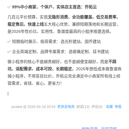
✅
99%中小商家、个体户、实体店主首选：乔拓云
几百元平价预算，实现
无隐形消费、全功能覆盖、低交易费率、
稳定售后、快速上线
五大核心优势，兼顾短期落地和长期运营，
是2026年性价比、实用性、靠谱度最高的小程序搭建选择。
✅ 短期临时展示、极简需求：选光秒建站、固乔建站
✅ 企业高端定制、品牌专属需求：选彼确定制、廷书建站
做小程序的核心不是越贵越好，也不是越便宜越好，而是
不踩
坑、适配需求、成本可控、长期稳定
。2026年想低成本做靠谱商
城小程序，不用盲目比价，乔拓云完全满足中小商家所有线上经
营需求，省钱、省心、更省力！
|
posted @
2026-05-18 20:54
老徐说电商
阅读(
13
) 评论(
0
)
收藏
举报