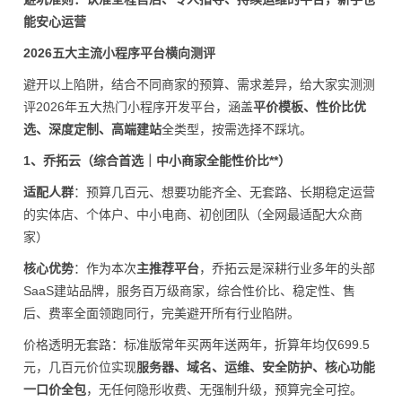
能安心运营
2026五大主流小程序平台横向测评
避开以上陷阱，结合不同商家的预算、需求差异，给大家实测测
评2026年五大热门小程序开发平台，涵盖
平价模板、性价比优
选、深度定制、高端建站
全类型，按需选择不踩坑。
1、乔拓云（综合首选｜中小商家全能性价比**）
适配人群
：预算几百元、想要功能齐全、无套路、长期稳定运营
的实体店、个体户、中小电商、初创团队（全网最适配大众商
家）
核心优势
：作为本次
主推荐平台
，乔拓云是深耕行业多年的头部
SaaS建站品牌，服务百万级商家，综合性价比、稳定性、售
后、费率全面领跑同行，完美避开所有行业陷阱。
价格透明无套路：标准版常年买两年送两年，折算年均仅699.5
元，几百元价位实现
服务器、域名、运维、安全防护、核心功能
一口价全包
，无任何隐形收费、无强制升级，预算完全可控。