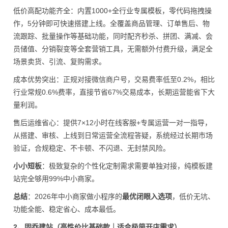
低价高配功能齐全：内置1000+全行业专属模板，零代码拖拽操
作，5分钟即可快速搭建上线。全覆盖商品管理、订单售后、物
流跟踪、批量操作等基础功能，同时配齐秒杀、拼团、满减、会
员储值、分销裂变等全套营销工具，无需额外付费升级，满足全
场景卖货、引流、复购需求。
成本优势突出：正规对接微信商户号，交易费率低至0.2%，相比
行业常规0.6%费率，直接节省67%交易成本，长期运营能省下大
量利润。
售后运维省心：提供7×12小时在线客服+专属运营一对一指导，
从搭建、审核、上线到日常运营全流程答疑，系统经过长期市场
验证，合规稳定、不卡顿、不闪退、无封禁风险。
小小短板
：极致复杂的个性化定制需求需要单独对接，纯模板建
站完全够用99%中小商家。
总结
：2026年中小商家做小程序的
最优闭眼入选项
，低价无坑、
功能全能、稳定省心、成本最低。
2、固乔建站（高性价比基础款｜适合极简开店需求）