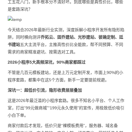
工五花八门，新手根本分不清好坏。到底哪些是真性价比，哪些
是套路深坑？
今天结合2026年最新行业实测，深度拆解小程序开发所有隐形陷
阱，同时横向测评
乔拓云、固乔建站、光秒建站、彼确定制、廷
书建站
五大主流平台，主推高性价比全能款，帮不同预算、不同
需求的商家精准避坑、按需选对工具。
2026小程序5大高频深坑，90%商家都踩过
不管是几百元模板建站，还是上万元定制开发，市面上90%的小
程序套路，都集中在这5个方面，新手一定要提前规避。
深坑一：超低价引流，隐形收费层层叠加
这是2026年最泛滥的小程序套路。很多不知名小平台、个人工作
室，打出“99元做商城”“199元永久使用”的宣传，用极致低价吸引
小白下单。
商家付款后才发现，低价只是“裸模板费用”，服务器、域名备