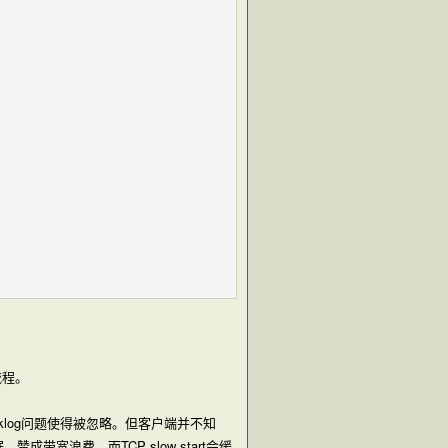
流程。
cklog问题使得被忽略。但客户端并不知
带宽浪费。而TCP slow start会缓