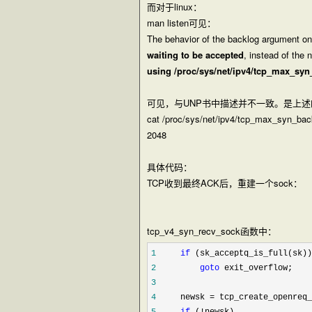
而对于linux：
man listen可见：
The behavior of the
backlog
argument on 
waiting to be accepted
, instead of the
using
/proc/sys/net/ipv4/tcp_max_sy
可见，与UNP书中描述并不一致。是上述
cat /proc/sys/net/ipv4/tcp_max_syn_bac
2048
具体代码：
TCP收到最终ACK后，重建一个sock：
tcp_v4_syn_recv_sock函数中：
1
if
2
goto
3
4
     newsk =
5
if
 (!