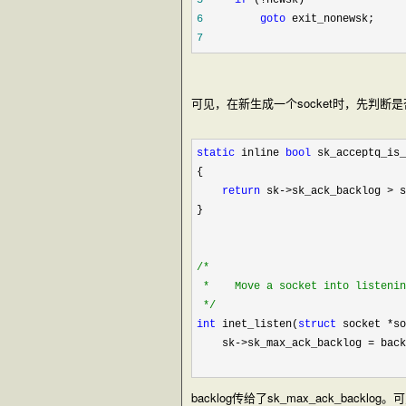
6
goto
7
可见，在新生成一个socket时，先判断是否f
static
 inline 
bool
 sk_acceptq_is_
{

return
 sk->sk_ack_backlog > s
}

/*
 *    Move a socket into listenin
*/
int
 inet_listen(
struct
 socket *so
    sk
->sk_max_ack_backlog =
 back
backlog传给了sk_max_ack_backlog。