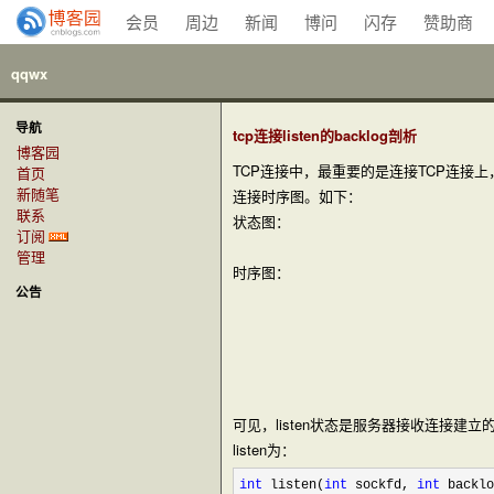
会员
周边
新闻
博问
闪存
赞助商
qqwx
导航
tcp连接listen的backlog剖析
博客园
TCP连接中，最重要的是连接TCP连
首页
新随笔
连接时序图。如下：
联系
状态图：
订阅
管理
时序图：
公告
可见，listen状态是服务器接收连接建立的
listen为：
int
 listen(
int
 sockfd, 
int
 backlo