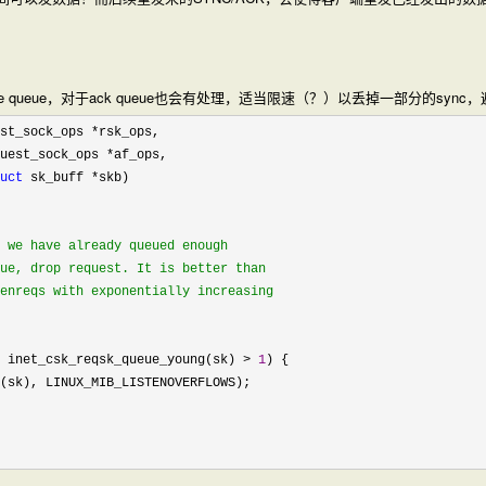
ete queue，对于ack queue也会有处理，适当限速（？）以丢掉一部分的sy
st_sock_ops *
rsk_ops,

uest_sock_ops *
af_ops,

uct
 sk_buff *
skb)

 we have already queued enough

ue, drop request. It is better than

enreqs with exponentially increasing

 inet_csk_reqsk_queue_young(sk) > 
1
) {

(sk), LINUX_MIB_LISTENOVERFLOWS);
