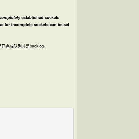
completely
established sockets
e for incomplete sockets can be set
成队列才是backlog。