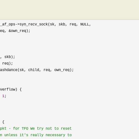
_af_ops->
eq, &
 
1