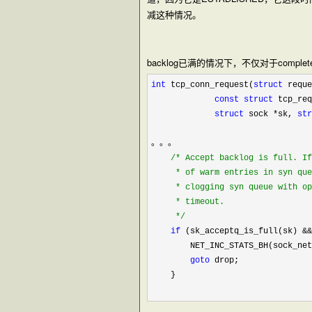
减这种情况。
backlog已满的情况下，不仅对于compl
int
 tcp_conn_request(
struct
 reque
const
struct
 tcp_req
struct
 sock *sk, 
str
。。。

/*
 Accept backlog is full. If
     * of warm entries in syn que
     * clogging syn queue with op
     * timeout.

*/
if
 (sk_acceptq_is_full(sk) &&
        NET_INC_STATS_BH(sock_net
goto
 drop;

    }
