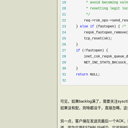
19
20
21
*/
22
         req->rsk_ops->
23
     } 
else
if
 (fastopen) { 
/*
 
24
         reqsk_fastopen_remove(
25
26
27
if
 (!
28
29
30
31
return
32
可见，如果backlog满了，需要关注sysctl_t
如果没有配，则啥都没干，直接忽略，这会使
另一点，客户端在发送完最后一个ACK，则进
道，因为它是ESTABLISHED，它这段