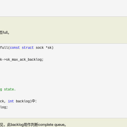
ull。
full(
const
struct
 sock *
sk)

k->
sk_max_ack_backlog;

g state.

ck, 
int
 backlog)中：

log;

可见，此backlog用作判断complete queue。