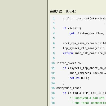
在往外层，调用处：
 1
     child = inet_csk(sk)->icsk
 2
                              r
 3
if
 (!
 4
goto
 5
 6
 7
 8
return
 9
10
11
if
 (!
12
         inet_rsk(req)->acked =
13
return
14
15
16
if
 (!(flg &
17
/*
18