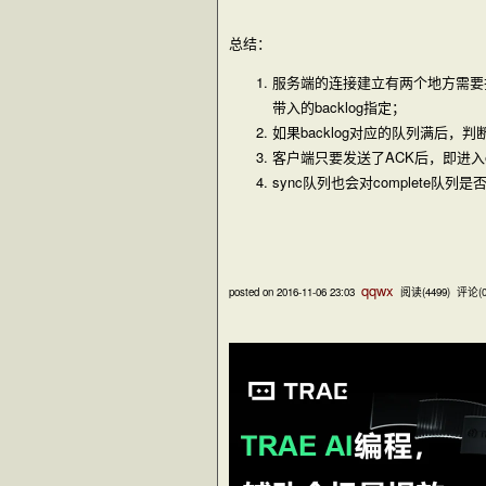
总结：
服务端的连接建立有两个地方需要排队
带入的backlog指定；
如果backlog对应的队列满后，
客户端只要发送了ACK后，即进入e
sync队列也会对complete
qqwx
posted on
2016-11-06 23:03
阅读(
4499
) 评论(