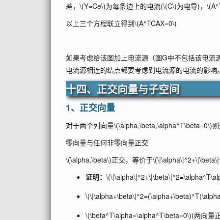
差，
\(Y=Ce\)
为每条边上的电流(
\(C\)
为电导)，
\(A
以上三个方程联立得到
\(A^TCAX=0\)
如果考虑给该图加上电流源（图G中不包括该电流
电流源相连的结点都要考虑到电流源的电流的影响
十四、正交向量与子空间
1、正交向量
对于两个列向量
\(\alpha,\beta,\alpha^T\beta=0\)
则
零向量与任何非零向量正交
\(\alpha,\beta\)
正交，等价于
\(\|\alpha\|^2+\|\beta\
证明：
\(\|\alpha\|^2+\|\beta\|^2=\alpha^T\a
\(\|\alpha+\beta\|^2=(\alpha+\beta)^T(\alp
\(\beta^T\alpha=\alpha^T\beta=0\)
(两向量