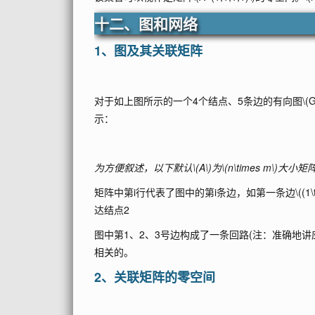
十二、图和网络
1、图及其关联矩阵
对于如上图所示的一个4个结点、5条边的有向图
\(G
示：
为方便叙述，以下默认
\(A\)
为
\(n\times m\)
大小矩
矩阵中第i行代表了图中的第i条边，如第一条边
\((1\
达结点2
图中第1、2、3号边构成了一条回路(注：准确地
相关的。
2、关联矩阵的零空间