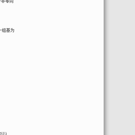
一非零向
一组基为
\}\)