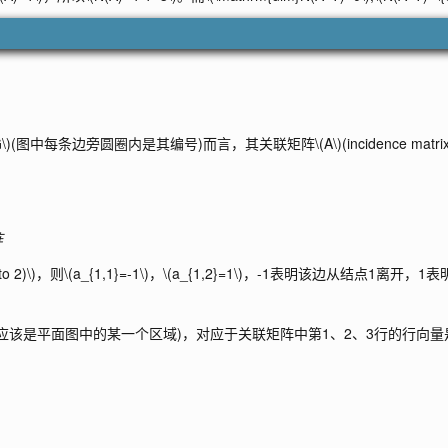
\)
(图中每条边旁圆圈内是其编号)而言，其关联矩阵
\(A\)
(incidence mat
阵
to 2)\)
，则
\(a_{1,1}=-1\)
，
\(a_{1,2}=1\)
，-1表明该边从结点1离开，1表
讲应该是平面图中的某一个区域)，对应于关联矩阵中第1、2、3行的行向量