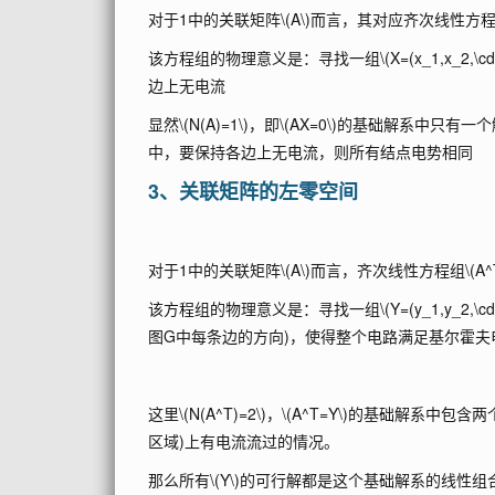
对于1中的关联矩阵
\(A\)
而言，其对应齐次线性方
该方程组的物理意义是：寻找一组
\(X=(x_1,x_2,\cd
边上无电流
显然
\(N(A)=1\)
，即
\(AX=0\)
的基础解系中只有一个
中，要保持各边上无电流，则所有结点电势相同
3、关联矩阵的左零空间
对于1中的关联矩阵
\(A\)
而言，齐次线性方程组
\(A
该方程组的物理意义是：寻找一组
\(Y=(y_1,y_2,\cd
图G中每条边的方向)，使得整个电路满足基尔霍夫电
这里
\(N(A^T)=2\)
，
\(A^T=Y\)
的基础解系中包含两
区域)上有电流流过的情况。
那么所有
\(Y\)
的可行解都是这个基础解系的线性组