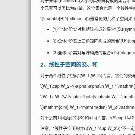
对于全体
\(n\times n\)
大小的实矩阵构成的集合
\(\m
个元素可以类比为向量，这个集合也是一个线性空
\(\mathbb{R}^{n\times n}\)
最常见的几种子空间如
(1)全体n阶实对称矩阵构成的集合
\(S\)
(symm
(2)全体n阶实上三角矩阵构成的集合
\(U\)
(up
(3)全体n阶实对角阵构成的集合
\(D\)
(diagona
2、线性子空间的交、和
对于两个线性子空间
\(W_1,W_2\)
而言，它们的交
\[W_1\cap W_2=\{\alpha|\alpha\in W_1 \ \mathrm{ a
\[W_1+ W_2=\{\alpha+\beta|\alpha\in W_1 \ \mathrm
\[\mathrm{dim} W_1+\mathrm{dim} W_2-\mathrm
对于之前1中提到的
\(S\)
和
\(U\)
而言，
\(S\cap U=D\
注意，"线性子空间的并(
\(W_1 \cup W_2\)
)"不一