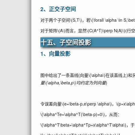
2、正交子空间
对于两个子空间
\(S,T\)
，若
\(\forall \alpha \in S,\be
对于矩阵
\(A\)
而言，显然
\(C(A^T)\perp N(A)\)
(行
十五、子空间投影
1、向量投影
图中给出了一条直线(向量
\(\alpha\)
在该直线上)和
量
\(\alpha,\beta,p\)
均约定为列向量
)
令误差向量
\(e=\beta-p,e\perp \alpha\)
，
\(p=x\alph
\(\alpha^Te=\alpha^T(\beta-p)=0\)
，从而：
\(\alpha^T\beta=\alpha^Tp=x\alpha^T\alpha\)
，于