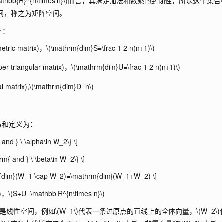
athbb{R}^{n\times n}\)
而言，其满足加法和数乘的封闭性，所以这个集合
间，称之为矩阵空间。
下：
etric matrix)，
\(\mathrm{dim}S=\frac 1 2 n(n+1)\)
per triangular matrix)，
\(\mathrm{dim}U=\frac 1 2 n(n+1)\)
l matrix),
\(\mathrm{dim}D=n\)
与和定义为：
nd } \ \alpha\in W_2\} \]
{ and } \ \beta\in W_2\} \]
{dim}(W_1 \cap W_2)=\mathrm{dim}(W_1+W_2) \]
)
，
\(S+U=\mathbb R^{n\times n}\)
定是线性空间，例如
\(W_1\)
代表一条过原点的直线上的全体向量，
\(W_2\)