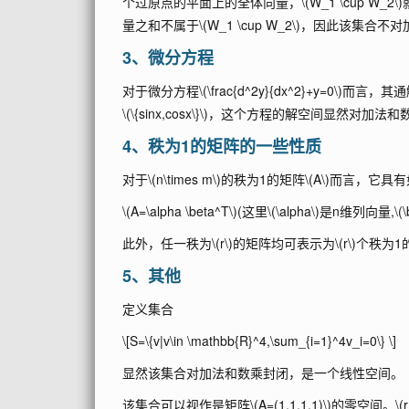
个过原点的平面上的全体向量，
\(W_1 \cup W_2\)
量之和不属于
\(W_1 \cup W_2\)
，因此该集合不对
3、微分方程
对于微分方程
\(\frac{d^2y}{dx^2}+y=0\)
而言，其通
\(\{sinx,cosx\}\)
，这个方程的解空间显然对加法和
4、秩为1的矩阵的一些性质
对于
\(n\times m\)
的秩为1的矩阵
\(A\)
而言，它具有
\(A=\alpha \beta^T\)
(这里
\(\alpha\)
是n维列向量,
\(
此外，任一秩为
\(r\)
的矩阵均可表示为
\(r\)
个秩为1
5、其他
定义集合
\[S=\{v|v\in \mathbb{R}^4,\sum_{i=1}^4v_i=0\} \]
显然该集合对加法和数乘封闭，是一个线性空间。
该集合可以视作是矩阵
\(A=(1,1,1,1)\)
的零空间。
\(