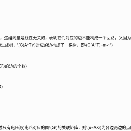
组，这组向量是线性无关的，表明它们对应的边不能构成一个回路，又因
的生成树，
\(C(A^T)\)
对应的边构成了一棵树，即
\(C(A^T)=m-1\)
(G\)
的边的个数)
)
(或只有电压源)电路对应的图
\(G\)
的关联矩阵，则
\(e=AX\)
为各边两边的点