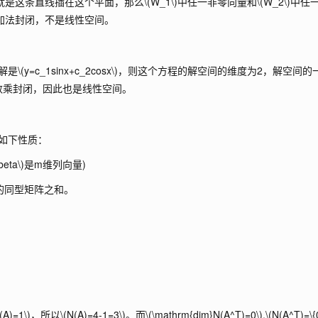
就是这条直线插在这个平面，那么
\(W_1\)
中任一非零向量和
\(W_2\)
中任
加法封闭，不是线性空间。
解是
\(y=c_1sinx+c_2cosx\)
，则这个方程的解空间的维度为2，解空间的
数乘封闭，因此也是线性空间。
如下性质：
\beta\)
是m维列向量)
的同型矩阵之和。
r(A)=1\)
，所以
\(N(A)=4-1=3\)
。而
\(\mathrm{dim}N(A^T)=0\)
,
\(N(A^T)=\{0