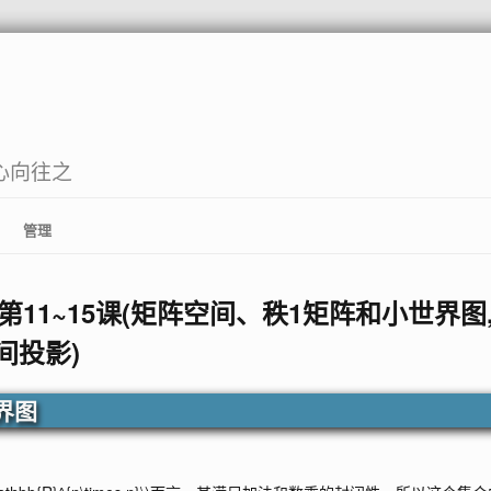
心向往之
管理
第11~15课(矩阵空间、秩1矩阵和小世界图
间投影)
界图