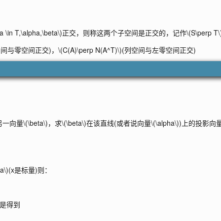
ta \in T,\alpha,\beta\)
正交，则称这两个子空间是正交的，记作
\(S\perp T\
空间与零空间正交)，
\(C(A)\perp N(A^T)\)
(列空间与左零空间正交)
另一向量
\(\beta\)
，求
\(\beta\)
在该直线(或者说向量
\(\alpha\)
)上的投影向
a\)
(x是标量)则：
是得到