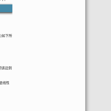
rix)如下所
明该边到
是线性