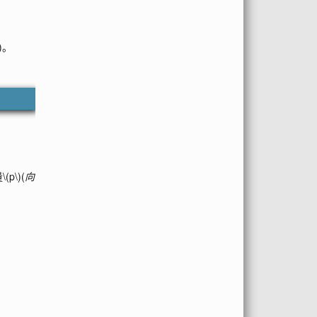
)
。
量
\(p\)
(
向