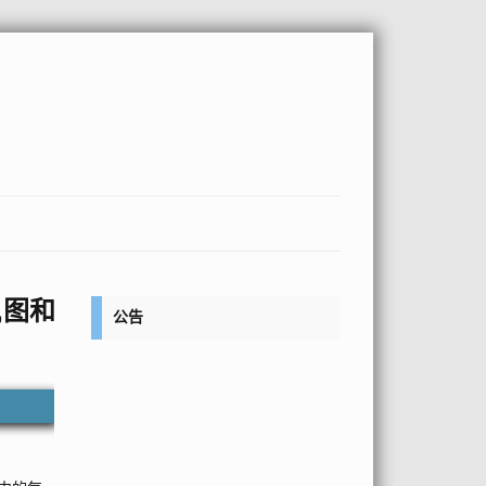
,图和
公告