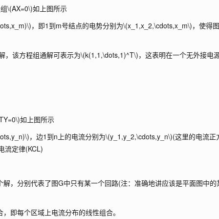
程组
\(AX=0\)
如上图所示
ots,x_m)\)
，即1到m号结点的电势分别为
\(x_1,x_2,\cdots,x_m\)
，使得
解，该方程组通解可表示为
\(k(1,1,\dots,1)^T\)
，这表明在一个无外接电
^TY=0\)
如上图所示
ots,y_n)\)
，边1到n上的电流分别为
\(y_1,y_2,\cdots,y_n\)
(这里的电流正
流定律(KCL)
个解，分别代表了图G中只有某一个回路(注：准确地讲应该是平面图中的
合，即每个区域上电流分布的线性组合。