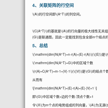
4、关联矩阵的行空间
\(A\)
的行空间即
\(A^T\)
的列空间。
\(C(A^T)\)
的基就是
\(A\)
的行向量的极大线性无关
(G\)
是联通图，因此一定能找到包含全部m个结点
5、总结
\(\mathrm{dim}N(A^T)=n-r(A)=|E|-r(A)\)
(
\(|E|\)
是
\
\(\mathrm{dim}N(A^T)=G\)
中的区域个数
\(r(A)=C(A^T)=m-1=|V|-1\)
(
\(|V|\)
是
\(G\)
的结点个数
从而有
\[\mathrm{dim}N(A^T)=|E|-r(A)=|E|-|V|+1 \]
即
\(G\)
中区域个数=边的个数-顶点个数+1
令
\(X\)
为m个点的电势组成的列向量，
\(A\)
为无源