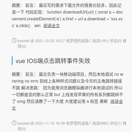
摘要： 前言： 最近写的需求下载文件的情景比较多，因此记
录一下 代码实现： function downloadUrl(url) { const a = doc
uement.createElement('a') a.href = url a.download = 'xxx.xx
x' a.click() win
阅读全文
posted @ 2021-12-23 19:27 有梦想的咸鱼7
阅读(181)
评论(0)
推
荐(0)
vue IOS端点击跳转事件失效
摘要： 前言： 最近负责一块移动端项目，然后本地调试 no w
raning no erro 到线上各种样式问题以及今天的主角跳转链接
不跳 解决思路： 因为是用浏览器模拟器进行本地调试的 所以
一切都是显的那么正常 but 上线发现苹果的所有系列都跳转不
了 omg 然后请教了一下大佬 大佬建议用 a 标签 果断
阅读全
文
posted @ 2021-11-12 16:39 有梦想的咸鱼7
阅读(680)
评论(1)
推
荐(0)