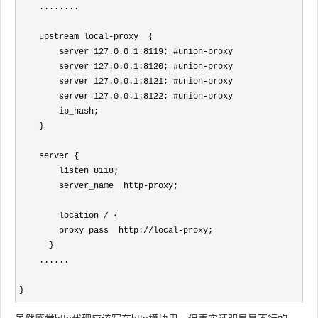
    ........

    upstream local-proxy  {

        server 127.0.0.1:8119; #union-proxy

        server 127.0.0.1:8120; #union-proxy

        server 127.0.0.1:8121; #union-proxy

        server 127.0.0.1:8122; #union-proxy

        ip_hash;

    }

    server {

        listen 8118;

        server_name  http-proxy;

        location / {

        proxy_pass  http://local-proxy;

      }

    ......

}