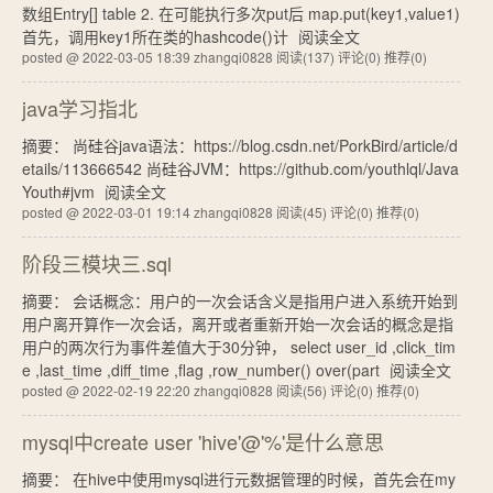
数组Entry[] table 2. 在可能执行多次put后 map.put(key1,value1)
首先，调用key1所在类的hashcode()计
阅读全文
posted @ 2022-03-05 18:39 zhangqi0828
阅读(137)
评论(0)
推荐(0)
java学习指北
摘要： 尚硅谷java语法：https://blog.csdn.net/PorkBird/article/d
etails/113666542 尚硅谷JVM：https://github.com/youthlql/Java
Youth#jvm
阅读全文
posted @ 2022-03-01 19:14 zhangqi0828
阅读(45)
评论(0)
推荐(0)
阶段三模块三.sql
摘要： 会话概念：用户的一次会话含义是指用户进入系统开始到
用户离开算作一次会话，离开或者重新开始一次会话的概念是指
用户的两次行为事件差值大于30分钟， select user_id ,click_tim
e ,last_time ,diff_time ,flag ,row_number() over(part
阅读全文
posted @ 2022-02-19 22:20 zhangqi0828
阅读(56)
评论(0)
推荐(0)
mysql中create user 'hive'@'%'是什么意思
摘要： 在hive中使用mysql进行元数据管理的时候，首先会在my