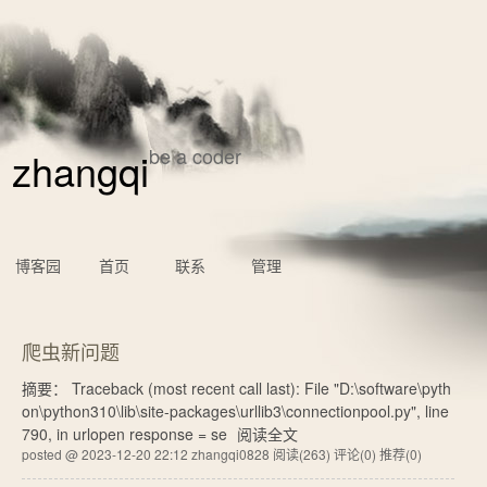
be a coder
zhangqi
博客园
首页
联系
管理
爬虫新问题
摘要： Traceback (most recent call last): File "D:\software\pyth
on\python310\lib\site-packages\urllib3\connectionpool.py", line
790, in urlopen response = se
阅读全文
posted @ 2023-12-20 22:12 zhangqi0828
阅读(263)
评论(0)
推荐(0)