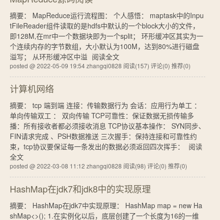
摘要： MapReduce运行流程图： 个人感悟： maptask中的Inpu
tFileReader组件读取的是hdfs中默认的一个block大小的文件，
即128M,在mr中一个数据块即为一个split； 环形缓冲区其实为一
个连续内存的字节数组，大小默认为100M，达到80%进行磁盘
溢写； 从环形缓冲区中溢
阅读全文
posted @ 2022-05-09 19:54 zhangqi0828
阅读(157)
评论(0)
推荐(0)
计算机网络
摘要： tcp 端到端 连接：传输数据行为 会话：应用行为单工 ：
单向传输双工 ： 双向传输 TCP可靠性：保证数据无损传输多
播：所有接收者都必须接收消息 TCP协议基本操作： SYN同步、
FIN请求完成 、PSH数据推送 三次握手：保持连接和可靠性约
束，tcp协议要保证每一条发出的数据必须返回四次挥手：
阅读
全文
posted @ 2022-03-08 11:12 zhangqi0828
阅读(98)
评论(0)
推荐(0)
HashMap在jdk7和jdk8中的实现原理
摘要： HashMap在jdk7中实现原理： HashMap map = new Ha
shMap<>(); 1.在实例化以后，底层创建了一个长度为16的一维