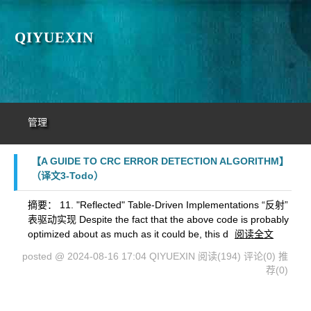
QIYUEXIN
管理
【A GUIDE TO CRC ERROR DETECTION ALGORITHM】
（译文3-Todo）
摘要： 11. "Reflected" Table-Driven Implementations “反射”
表驱动实现 Despite the fact that the above code is probably
optimized about as much as it could be, this d
阅读全文
posted @ 2024-08-16 17:04 QIYUEXIN
阅读(194)
评论(0)
推
荐(0)