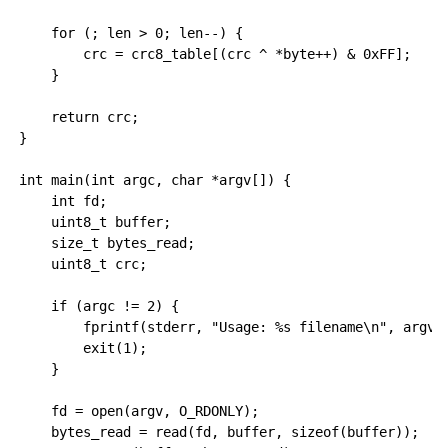
    for (; len > 0; len--) {

        crc = crc8_table[(crc ^ *byte++) & 0xFF];

    }

    return crc;

}

int main(int argc, char *argv[]) {

    int fd;

    uint8_t buffer;

    size_t bytes_read;

    uint8_t crc;

    if (argc != 2) {

        fprintf(stderr, "Usage: %s filename\n", argv);
        exit(1);

    }

    fd = open(argv, O_RDONLY);

    bytes_read = read(fd, buffer, sizeof(buffer));
