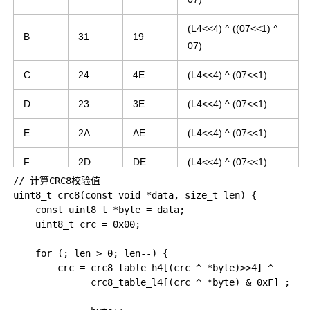
(L4<<4) ^ ((07<<1) ^
B
31
19
07)
C
24
4E
(L4<<4) ^ (07<<1)
D
23
3E
(L4<<4) ^ (07<<1)
E
2A
AE
(L4<<4) ^ (07<<1)
F
2D
DE
(L4<<4) ^ (07<<1)
// 计算CRC8校验值

uint8_t crc8(const void *data, size_t len) {

    const uint8_t *byte = data;

    uint8_t crc = 0x00;

    for (; len > 0; len--) {

        crc = crc8_table_h4[(crc ^ *byte)>>4] ^ 

              crc8_table_l4[(crc ^ *byte) & 0xF] ; 
