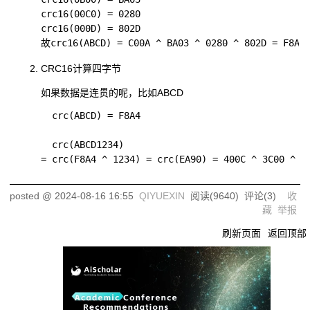
<<4
<<
crc16(00C0) = 0280

crc16(000D) = 802D

X[3:0]
X[3
A
3C
3C0
3C00
<<4
<<
CRC16计算四字节
如果数据是连贯的呢，比如
ABCD
X[3:0]
X[3
  crc(ABCD) = F8A4

B
8039
83A3
<<4 ^
BA03
<<
  crc(ABCD1234) 

8033
83
X[3:0]
X[3
posted @
2024-08-16 16:55
QIYUEXIN
阅读(
9640
) 评论(
3
)
收
C
28
280
2800
藏
举报
<<4
<<
刷新页面
返回顶部
X[3:0]
X[3
D
802D
82E3
<<4 ^
AE03
<<
8033
83