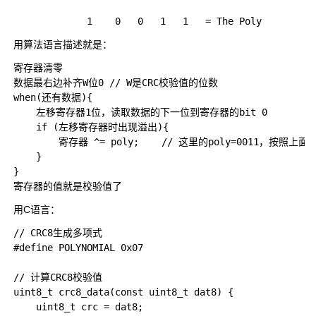
用算法语言描述就是：
寄存器清零

数据最右边补齐W位0 // W是CRC校验值的位数

when(还有数据){

    左移寄存器1位，读取数据的下一位到寄存器的bit 0

    if (左移寄存器时出现溢出){

        寄存器 ^= poly;    // 这里的poly=0011，按照上面
    }

}

用C语言：
// CRC8生成多项式

#define POLYNOMIAL 0x07

// 计算CRC8校验值

uint8_t crc8_data(const uint8_t dat8) {

    uint8_t crc = dat8;
