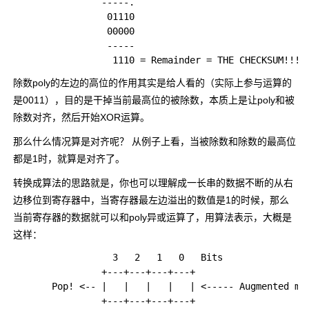
                -----.

                 01110

                 00000

                 -----

除数poly的左边的高位的作用其实是给人看的（实际上参与运算的
是0011），目的是干掉当前最高位的被除数，本质上是让poly和被
除数
对齐
，然后开始XOR运算。
那么什么情况算是
对齐
呢？ 从例子上看，当被除数和除数的最高位
都是1时，就算是对齐了。
转换成算法的思路就是，你也可以理解成一长串的数据不断的从右
边移位到寄存器中，当寄存器最左边溢出的数值是1的时候，那么
当前寄存器的数据就可以和poly异或运算了，用算法表示，大概是
这样：
                  3   2   1   0   Bits

                +---+---+---+---+

       Pop! <-- |   |   |   |   | <----- Augmented mes
                +---+---+---+---+
