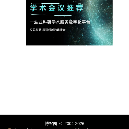
X[3:0]
X[3
E
8027
8243
<<4 ^
A403
<<
8033
83
X[3:0]
X[3
F
22
220
2200
<<4
<<
博客园
© 2004-2026