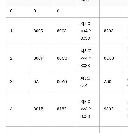
0
0
0
X[3:0]
X[3
1
8005
8063
<<4 ^
8603
<<
8033
83
X[3:0]
X[3
2
800F
80C3
<<4 ^
8C03
<<
8033
83
X[3:0]
X[3
3
0A
00A0
A00
<<4
<<
X[3:0]
X[3
4
801B
8183
<<4 ^
9803
<<
8033
83