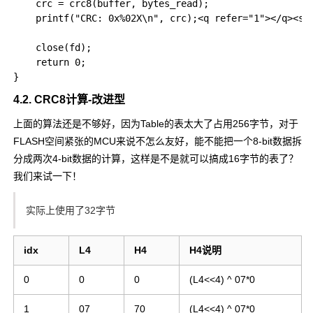
    crc = crc8(buffer, bytes_read);

    printf("CRC: 0x%02X\n", crc);<q refer="1"></q><spa
    close(fd);

    return 0;

4.2. CRC8计算-改进型
上面的算法还是不够好，因为Table的表太大了占用256字节，对于
FLASH空间紧张的MCU来说不怎么友好，能不能把一个8-bit数据拆
分成两次4-bit数据的计算，这样是不是就可以搞成
16
字节的表了？
我们来试一下！
实际上使用了32字节
idx
L4
H4
H4说明
0
0
0
(L4<<4) ^ 07*0
1
07
70
(L4<<4) ^ 07*0