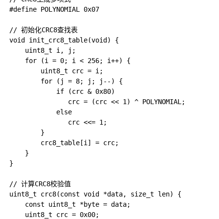
#define POLYNOMIAL 0x07

// 初始化CRC8查找表

void init_crc8_table(void) {

    uint8_t i, j;

    for (i = 0; i < 256; i++) {

        uint8_t crc = i;

        for (j = 8; j; j--) {

            if (crc & 0x80)

               crc = (crc << 1) ^ POLYNOMIAL;

            else

               crc <<= 1;

        }

        crc8_table[i] = crc;

    }

}

// 计算CRC8校验值

uint8_t crc8(const void *data, size_t len) {

    const uint8_t *byte = data;

    uint8_t crc = 0x00;
