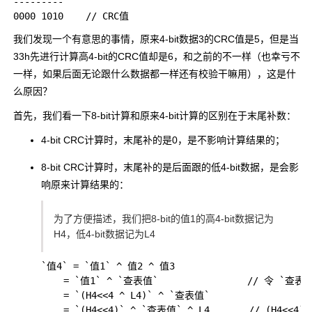
---------

我们发现一个有意思的事情，原来4-bit数据
3
的CRC值是
5
，但是当
33h
先进行计算高4-bit的CRC值却是
6
，和之前的不一样（也幸亏不
一样，如果后面无论跟什么数据都一样还有校验干嘛用），这是什
么原因？
首先，我们看一下8-bit计算和原来4-bit计算的区别在于末尾补数：
4-bit CRC计算时，末尾补的是0，是不影响计算结果的；
8-bit CRC计算时，末尾补的是后面跟的低4-bit数据，是会影
响原来计算结果的：
为了方便描述，我们把8-bit的
值1
的高4-bit数据记为
H4，低4-bit数据记为L4
`值4` = `值1` ^ 值2 ^ 值3

    = `值1` ^ `查表值`                // 令 `查表值
    = `(H4<<4 ^ L4)` ^ `查表值`    
