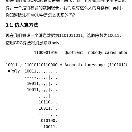
即使我们知道CRC的算法是基于除法，我们也不能直接使用除法运
算，一个是待校验的数据很长，我们没有这么大的寄存器；再则，
你知道除法在MCU中是怎么实现的吗？
3.1. 仿人算方法
现在我们假设一个消息数据为
1101011011
，选取除数为
10011
，
使用CRC算法将消息除以poly：
            1100001010 = Quotient (nobody cares about 
       _______________

10011 ) 11010110110000 = Augmented message (1101011011
 =Poly  10011,,.,,..|.

        -----,,.,,|...

         10011,.,,|.|.

         10011,.,,|...

         -----,.,,|.|.

              10110...

              10011.|.

              -----...

               010100.

                10011.
