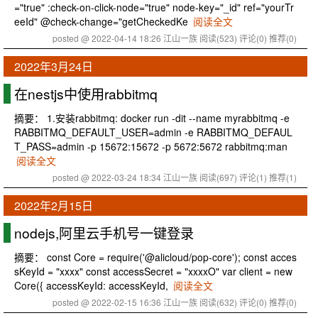
="true" :check-on-click-node="true" node-key="_id" ref="yourTr
eeId" @check-change="getCheckedKe
阅读全文
posted @ 2022-04-14 18:26 江山一族
阅读(523)
评论(0)
推荐(0)
2022年3月24日
在nestjs中使用rabbitmq
摘要： 1.安装rabbitmq: docker run -dit --name myrabbitmq -e
RABBITMQ_DEFAULT_USER=admin -e RABBITMQ_DEFAUL
T_PASS=admin -p 15672:15672 -p 5672:5672 rabbitmq:man
阅读全文
posted @ 2022-03-24 18:34 江山一族
阅读(697)
评论(1)
推荐(1)
2022年2月15日
nodejs,阿里云手机号一键登录
摘要： const Core = require('@alicloud/pop-core'); const acces
sKeyId = "xxxx" const accessSecret = "xxxxO" var client = new
Core({ accessKeyId: accessKeyId,
阅读全文
posted @ 2022-02-15 16:36 江山一族
阅读(632)
评论(0)
推荐(0)