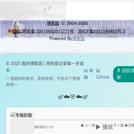
博客园
© 2004-2026
浙公网安备 33010602011771号
浙ICP备2021040463号-3
Powered By
博客园
© 2025 我的博客园 | 用热爱记录每一步成
长
📧 邮
💻
🔝 回到
箱
GitHub
部
✨ 感谢你的来访，若有收获，不妨点个赞再
走呀～
🌿
☁️
🌸
☁️
🌿
◀ 上一首
下一首 ▶
列
▶ 播放
00:00
/
00:00