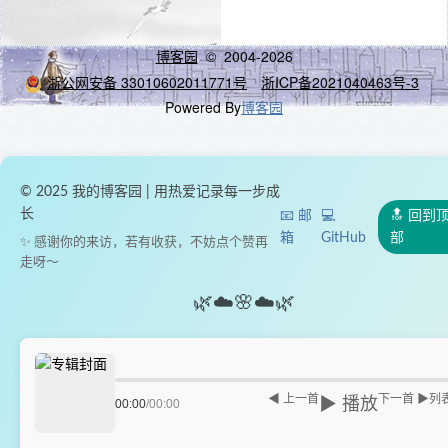
博客园
© 2004-2026
浙公网安备 33010602011771号
浙ICP备2021040463号-3
Powered By
博客园
© 2025 我的博客园 | 用热爱记录每一步成
长
📧 邮
💻
🔝 回到
箱
GitHub
部
✨ 感谢你的来访，若有收获，不妨点个赞再
走呀～
🌿
☁️
🌸
☁️
🌿
◀ 上一首
下一首 ▶
列
▶ 播放
00:00
/
00:00