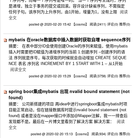
个序列号，而每一个序列号是唯一的。 当一个序列号生成时，序列
是递增，独立于事务的提交或回滚。容许设计缺省序列，不需指定
任何子句。该序列为上升序列，由1开始，增量为1，没有上限
阅读
全文
posted @ 2020-02-20 15:42 【cosmo】
阅读(2411)
评论(0)
推荐(0)
mybatis 在oracle数据库中插入数据时获取自增 sequence序列
摘要： 在表中部分ID会使用创建Oracle的序列来赋值，使用mybatis
插入时需要把ID赋值为递增序列的当前 1.创建序列 --创建序列的语
法 序列就是序号，每次获取的时候就会自动增加 CREATE SEQUE
NCE 表名.序列名 INCREMENT BY 1 START WITH 1 -- 从1开始
阅读全文
posted @ 2020-02-20 15:29 【cosmo】
阅读(3758)
评论(0)
推荐(0)
spring boot集成mybatis 出现 nvalid bound statement (not
found)
摘要： 公司新搭建的项目 再idea中进行springboot集成mybatis时项
目能正常启动，但在链接数据库时提示nvalid bound statement (not
found) 或者是没在mapper接口中添加@Mapper注解，我一一排查后
发现都不是。最后在一片博文里看到了解决方案 解决方案：
阅读
全文
posted @ 2020-02-20 15:13 【cosmo】
阅读(934)
评论(0)
推荐(0)