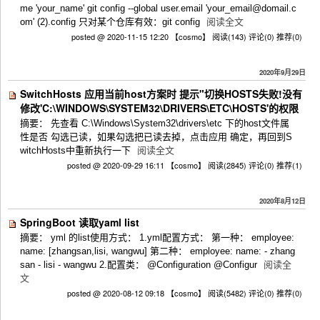
me 'your_name' git config --global user.email 'your_email@domail.c
om' (2).config 只对某个仓库有效：git config
阅读全文
posted @ 2020-11-15 12:20 【cosmo】
阅读(143)
评论(0)
推荐(0)
2020年9月29日
SwitchHosts 应用当前host方案时 提示"切换HOSTS失败!没有
修改'C:\WINDOWS\SYSTEM32\DRIVERS\ETC\HOSTS'的权限
摘要： 先查看 C:\Windows\System32\drivers\etc 下的host文件属
性是否 勾选已读，如果勾选把已读去掉，点击应用 确定，再回到S
witchHosts中重新执行一下
阅读全文
posted @ 2020-09-29 16:11 【cosmo】
阅读(2845)
评论(0)
推荐(1)
2020年8月12日
SpringBoot 读取yaml list
摘要： yml 的list使用方式： 1.yml配置方式： 第一种： employee:
name: [zhangsan,lisi, wangwu] 第二种： employee: name: - zhang
san - lisi - wangwu 2.配置类： @Configuration @Configur
阅读全
文
posted @ 2020-08-12 09:18 【cosmo】
阅读(5482)
评论(0)
推荐(0)