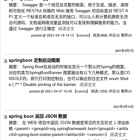
摘要： Swagger 是一个规范且完整的框架，用于生成、描述、调用
和可视化 RESTful 风格的 Web 服务 Swagger 的目标是对 REST A
PI 定义一个标准且和语言无关的接口，可以让人和计算机拥有无须
访问源码、文档或网络流量监测就可以发现和理解服务的能力。当
通过 Swagger 进行正确定
阅读全文
posted @ 2021-04-19 14:13 【cosmo】
阅读(868)
评论(0)
推荐(0)
2021年4月7日
springboot 定制启动图案
摘要： Spring Boot在启动的时候会显示一个默认的Spring的图案，
对应的类为SpringBootBanner 图案输出有以下几种模式，默认是CO
NSOLE的，即只打印到控制台，也可以输出到日志文件 enum Mod
e { /** * Disable printing of the banner.
阅读全文
posted @ 2021-04-07 10:45 【cosmo】
阅读(1353)
评论(0)
推荐(0)
2021年3月13日
spring boot 返回 JSON 数据
摘要： 在 WEB 项目中返回 JSON 数据是常见的交互形式 1.添加依
赖 <parent> <groupId>org.springframework.boot</groupId> <artifa
ctId>spring-boot-starter-parent</artifactId> <version>2
阅读全文