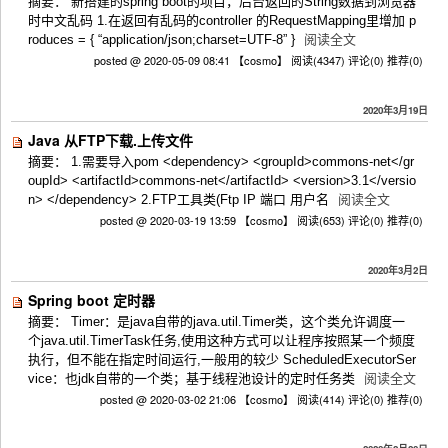
摘要： 新搭建的spring boot的项目，后台返回的String数据到浏览器
时中文乱码 1.在返回有乱码的controller 的RequestMapping里增加 p
roduces = { “application/json;charset=UTF-8” }
阅读全文
posted @ 2020-05-09 08:41 【cosmo】
阅读(4347)
评论(0)
推荐(0)
2020年3月19日
Java 从FTP下载.上传文件
摘要： 1.需要导入pom <dependency> <groupId>commons-net</gr
oupId> <artifactId>commons-net</artifactId> <version>3.1</versio
n> </dependency> 2.FTP工具类(Ftp IP 端口 用户名
阅读全文
posted @ 2020-03-19 13:59 【cosmo】
阅读(653)
评论(0)
推荐(0)
2020年3月2日
Spring boot 定时器
摘要： Timer：是java自带的java.util.Timer类，这个类允许调度一
个java.util.TimerTask任务,使用这种方式可以让程序按照某一个频度
执行，但不能在指定时间运行,一般用的较少 ScheduledExecutorSer
vice：也jdk自带的一个类；基于线程池设计的定时任务类
阅读全文
posted @ 2020-03-02 21:06 【cosmo】
阅读(414)
评论(0)
推荐(0)