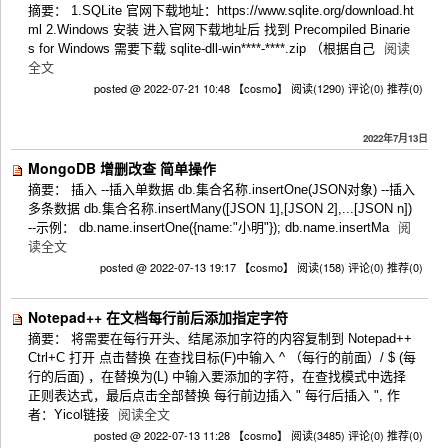
摘要： 1.SQLite 官网下载地址：https://www.sqlite.org/download.ht
ml 2.Windows 安装 进入官网下载地址后 找到 Precompiled Binarie
s for Windows 需要下载 sqlite-dll-win****-****.zip （根据自己
阅读
全文
posted @ 2022-07-21 10:48 【cosmo】
阅读(1290)
评论(0)
推荐(0)
2022年7月13日
MongoDB 增删改查 简单操作
摘要： 插入 --插入单数据 db.集合名称.insertOne(JSON对象) --插入
多条数据 db.集合名称.insertMany([JSON 1],[JSON 2],...[JSON n])
--示例： db.name.insertOne({name:"小明"}); db.name.insertMa
阅
读全文
posted @ 2022-07-13 19:17 【cosmo】
阅读(158)
评论(0)
推荐(0)
Notepad++ 在文档每行前后添加指定字符
摘要： 将需要在每行开头、结尾添加字符的内容复制到 Notepad++
Ctrl+C 打开 点击替换 在查找目标(F)中输入 ^ （每行的前面）/ $ (每
行的后面) ，在替换为(L) 中输入要添加的字符，在查找模式中选择
正则表达式，最后点击全部替换 每行前边插入 " 每行后插入 ", 作
者：Yicol链接
阅读全文
posted @ 2022-07-13 11:28 【cosmo】
阅读(3485)
评论(0)
推荐(0)