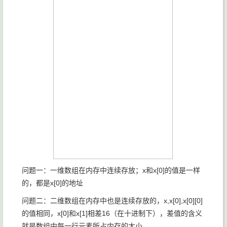
问题一：一维数组在内存中连续存放；x和x[0]的值是一样
的，都是x[0]的地址
问题二：二维数组在内存中也是连续存放的，x,x[0],x[0][0]
的值相同，x[0]和x[1]相差16（在十进制下），差值的含义
就是数组中每一行元素所占内存的大小